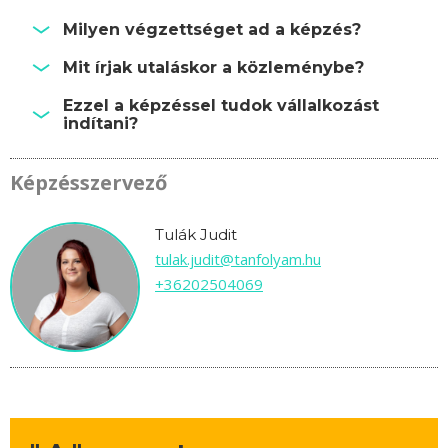
Milyen végzettséget ad a képzés?
Mit írjak utaláskor a közleménybe?
Ezzel a képzéssel tudok vállalkozást
indítani?
Képzésszervező
Tulák Judit
tulak.judit@tanfolyam.hu
+36202504069