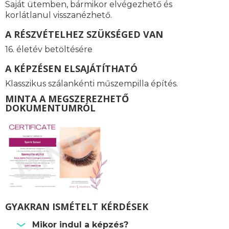
Saját ütemben, bármikor elvégezhető és
korlátlanul visszanézhető.
A RÉSZVÉTELHEZ SZÜKSÉGED VAN
16. életév betöltésére
A KÉPZÉSEN ELSAJÁTÍTHATÓ
Klasszikus szálankénti műszempilla építés.
MINTA A MEGSZEREZHETŐ
DOKUMENTUMRÓL
GYAKRAN ISMÉTELT KÉRDÉSEK
Mikor indul a képzés?