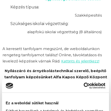
Képzés típusa:
Szakképesítés
Szükséges iskolai végzettség:
alapfokú iskolai végzettség (8 általános)
A keresett tanfolyam megszűnt, de weboldalunkon
rengeteg tanfolyamot találsz! Online, távoktatásos és
Kattints és jelentkezz!
levelező képzések várnak Rád.
Nyílászáró és árnyékolástechnikai szerelő, beépítő
tanfolyam képzésünket Alfa Kapos Képző Központ
Kft. partnerünk szervezi.
Ez a weboldal sütiket használ
Sütiket használunk a tartalmak és hirdetések személyre