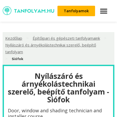
Tanfolyamok
>
>
Kezdőlap
Építőipari és gépészeti tanfolyamaink
Nyílászáró és árnyékolástechnikai szerelő, beépítő
tanfolyam
>
Siófok
Nyílászáró és
árnyékolástechnikai
szerelő, beépítő tanfolyam -
Siófok
Door, window and shading technician and
installer course