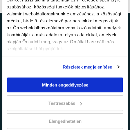
szabásához, közösségi funkciók biztosításához,
valamint weboldalforgalmunk elemzéséhez. a közösségi
média-, hirdető- és elemező partnereinkkel megosztjuk
Ne maradj le a
az Ön weboldalhasználatára vonatkozó adatait, amelyek
kombinálják a más adatokat olyan adatokkal, amelyek
legfrissebb
alapján Ön adott meg, vagy az Ön által használt más
szolgáltatásokból gyűjtöttek.
információkról!
Részletek megjelenítése
Értesülj elsőként legújabb tanfolyamainkról,
legfrissebb híreinkről és időszakos
Minden engedélyezése
promócióinkról.
Testreszabás
Elengedhetetlen