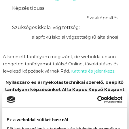
Képzés típusa:
Szakképesítés
Szükséges iskolai végzettség:
alapfokú iskolai végzettség (8 általános)
A keresett tanfolyam megszűnt, de weboldalunkon
rengeteg tanfolyamot találsz! Online, távoktatásos és
Kattints és jelentkezz!
levelező képzések várnak Rád.
Nyílászáró és árnyékolástechnikai szerelő, beépítő
tanfolyam képzésünket Alfa Kapos Képző Központ
Kft. partnerünk szervezi.
Ez a weboldal sütiket használ
Sütiket használunk a tartalmak és hirdetések személyre