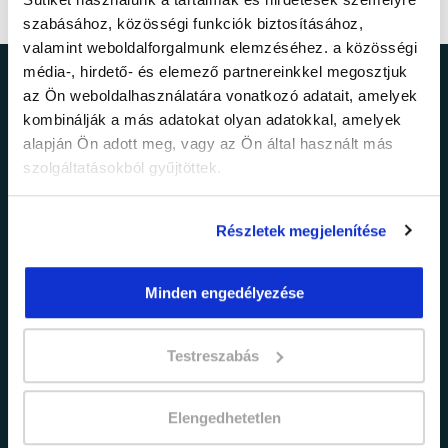
szabásához, közösségi funkciók biztosításához,
valamint weboldalforgalmunk elemzéséhez. a közösségi
média-, hirdető- és elemező partnereinkkel megosztjuk
Ne maradj le a
az Ön weboldalhasználatára vonatkozó adatait, amelyek
kombinálják a más adatokat olyan adatokkal, amelyek
legfrissebb
alapján Ön adott meg, vagy az Ön által használt más
szolgáltatásokból gyűjtöttek.
információkról!
Részletek megjelenítése
Értesülj elsőként legújabb tanfolyamainkról,
legfrissebb híreinkről és időszakos
Minden engedélyezése
promócióinkról.
Testreszabás
Elengedhetetlen