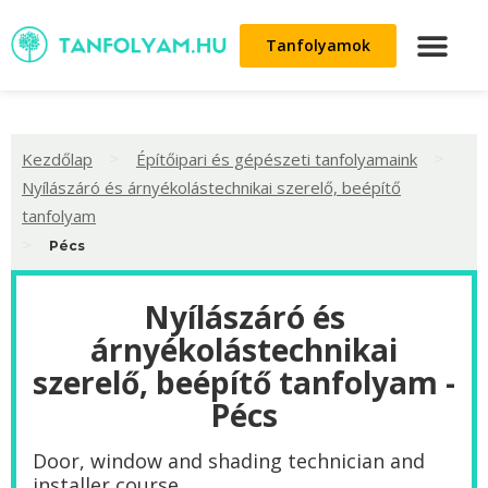
Tanfolyamok
>
>
Kezdőlap
Építőipari és gépészeti tanfolyamaink
Nyílászáró és árnyékolástechnikai szerelő, beépítő
tanfolyam
>
Pécs
Nyílászáró és
árnyékolástechnikai
szerelő, beépítő tanfolyam -
Pécs
Door, window and shading technician and
installer course