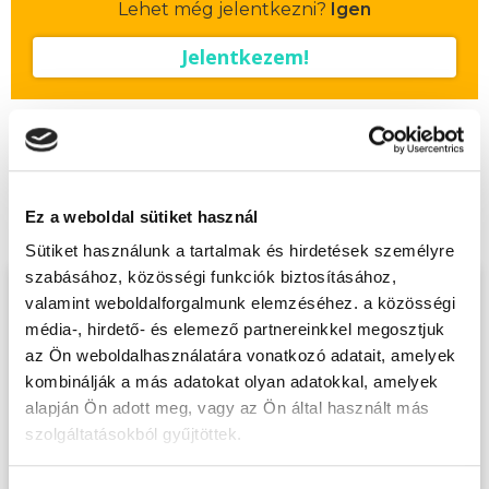
Lehet még jelentkezni?
Igen
Jelentkezem!
Végezd el
Szempilla stylist alaptanfolyam
- Szombathely
tanfolyamunkat és váltsd
Ez a weboldal sütiket használ
valóra az álmaidat!
Sütiket használunk a tartalmak és hirdetések személyre
szabásához, közösségi funkciók biztosításához,
Töltsd ki adatlapunkat,
valamint weboldalforgalmunk elemzéséhez. a közösségi
média-, hirdető- és elemező partnereinkkel megosztjuk
hogy eljuttathassuk Hozzád
az Ön weboldalhasználatára vonatkozó adatait, amelyek
INGYENES és MINDEN
kombinálják a más adatokat olyan adatokkal, amelyek
KÖTELEZETTSÉGTŐL
alapján Ön adott meg, vagy az Ön által használt más
MENTES tájékoztató
szolgáltatásokból gyűjtöttek.
anyagunkat!