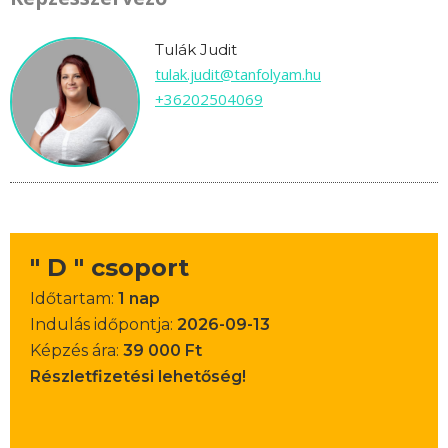
Tulák Judit
tulak.judit@tanfolyam.hu
+36202504069
" D " csoport
Időtartam:
1 nap
Indulás időpontja:
2026-09-13
Képzés ára:
39 000 Ft
Részletfizetési lehetőség!