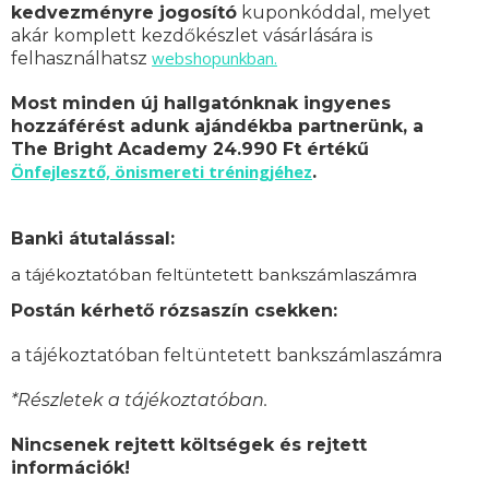
kedvezményre jogosító
kuponkóddal, melyet
akár komplett kezdőkészlet vásárlására is
webshopunkban.
felhasználhatsz
Most minden új hallgatónknak ingyenes
hozzáférést adunk ajándékba partnerünk, a
The Bright Academy 24.990 Ft értékű
Önfejlesztő, önismereti tréningjéhez
.
Banki átutalással:
a tájékoztatóban feltüntetett bankszámlaszámra
Postán kérhető rózsaszín csekken:
a tájékoztatóban feltüntetett bankszámlaszámra
*Részletek a tájékoztatóban.
Nincsenek rejtett költségek és rejtett
információk!