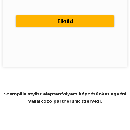
Szempilla stylist alaptanfolyam képzésünket egyéni
vállalkozó partnerünk szervezi.