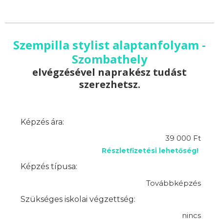
Szempilla stylist alaptanfolyam -
Szombathely
elvégzésével naprakész tudást
szerezhetsz.
Képzés ára:
39 000 Ft
Részletfizetési lehetőség!
Képzés típusa:
Továbbképzés
Szükséges iskolai végzettség:
nincs