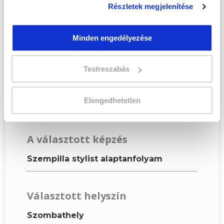
Részletek megjelenítése
Kérjük, hogy a személyi
igazolványban szereplő
adatok alapján töltsd ki az
Minden engedélyezése
űrlapot!
Testreszabás
KÉPZÉSI ADATOK
Elengedhetetlen
A választott képzés
Szempilla stylist alaptanfolyam
Választott helyszín
Szombathely