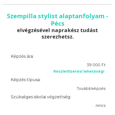
Szempilla stylist alaptanfolyam -
Pécs
elvégzésével naprakész tudást
szerezhetsz.
Képzés ára:
39 000 Ft
Részletfizetési lehetőség!
Képzés típusa:
Továbbképzés
Szükséges iskolai végzettség:
nincs