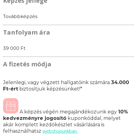
Képzés jellege
Továbbképzés
Tanfolyam ára
39 000 Ft
A fizetés módja
Jelenlegi, vagy végzett hallgatóink számára
34.000
Ft-ért
biztosítjuk képzésünket!*
A képzés végén megajándékozunk egy
10%
kedvezményre jogosító
kuponkóddal, melyet
akár komplett kezdőkészlet vásárlására is
webshopunkban.
felhasználhatsz