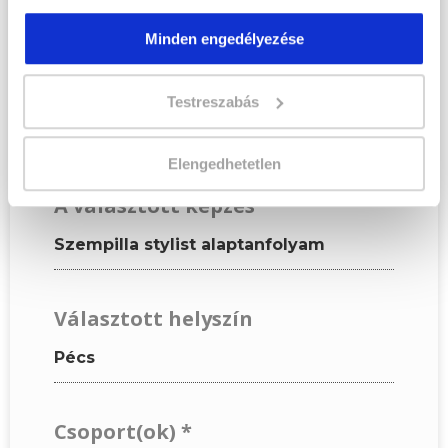
adatok alapján töltsd ki az
űrlapot!
Minden engedélyezése
Testreszabás
KÉPZÉSI ADATOK
Elengedhetetlen
A választott képzés
Szempilla stylist alaptanfolyam
Választott helyszín
Pécs
Csoport(ok)
*