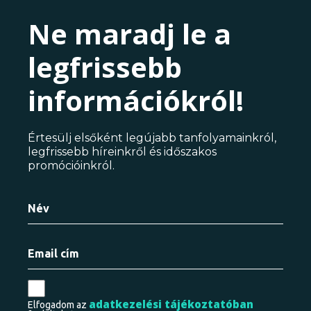
Ne maradj le a
legfrissebb
információkról!
Értesülj elsőként legújabb tanfolyamainkról,
legfrissebb híreinkről és időszakos
promócióinkról.
adatkezelési tájékoztatóban
Elfogadom az