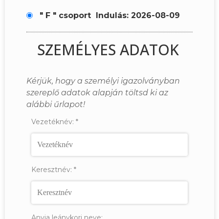
" F " csoport
Indulás: 2026-08-09
SZEMÉLYES ADATOK
Kérjük, hogy a személyi igazolványban
szereplő adatok alapján töltsd ki az
alábbi űrlapot!
Vezetéknév:
*
Keresztnév:
*
Anyja leánykori neve: