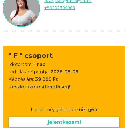
tulak.judit@tanfolyam.hu
+36202504069
" F " csoport
Időtartam:
1 nap
Indulás időpontja:
2026-08-09
Képzés ára:
39 000 Ft
Részletfizetési lehetőség!
Lehet még jelentkezni?
Igen
Jelentkezem!