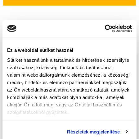
Végezd el
Szempilla stylist alaptanfolyam
- Pécs
tanfolyamunkat és váltsd valóra az
álmaidat!
Ez a weboldal sütiket használ
Sütiket használunk a tartalmak és hirdetések személyre
Töltsd ki adatlapunkat,
szabásához, közösségi funkciók biztosításához,
hogy eljuttathassuk Hozzád
valamint weboldalforgalmunk elemzéséhez. a közösségi
INGYENES és MINDEN
média-, hirdető- és elemező partnereinkkel megosztjuk
KÖTELEZETTSÉGTŐL
az Ön weboldalhasználatára vonatkozó adatait, amelyek
kombinálják a más adatokat olyan adatokkal, amelyek
MENTES tájékoztató
alapján Ön adott meg, vagy az Ön által használt más
anyagunkat!
szolgáltatásokból gyűjtöttek.
Kérjük, hogy a személyi
igazolványban szereplő
Részletek megjelenítése