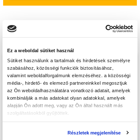
Végezd el
Szempilla stylist alaptanfolyam
- Eger
tanfolyamunkat és váltsd valóra az
álmaidat!
Ez a weboldal sütiket használ
Sütiket használunk a tartalmak és hirdetések személyre
Töltsd ki adatlapunkat,
szabásához, közösségi funkciók biztosításához,
hogy eljuttathassuk Hozzád
valamint weboldalforgalmunk elemzéséhez. a közösségi
INGYENES és MINDEN
média-, hirdető- és elemező partnereinkkel megosztjuk
KÖTELEZETTSÉGTŐL
az Ön weboldalhasználatára vonatkozó adatait, amelyek
kombinálják a más adatokat olyan adatokkal, amelyek
MENTES tájékoztató
alapján Ön adott meg, vagy az Ön által használt más
anyagunkat!
szolgáltatásokból gyűjtöttek.
Kérjük, hogy a személyi
igazolványban szereplő
Részletek megjelenítése