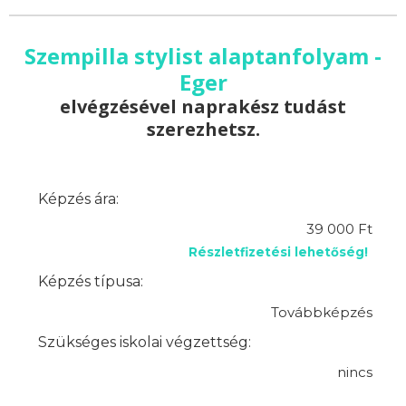
Szempilla stylist alaptanfolyam -
Eger
elvégzésével naprakész tudást
szerezhetsz.
Képzés ára:
39 000 Ft
Részletfizetési lehetőség!
Képzés típusa:
Továbbképzés
Szükséges iskolai végzettség:
nincs