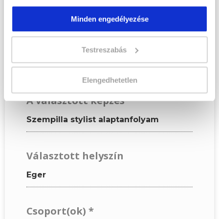
adatok alapján töltsd ki az
űrlapot!
Minden engedélyezése
Testreszabás
KÉPZÉSI ADATOK
Elengedhetetlen
A választott képzés
Szempilla stylist alaptanfolyam
Választott helyszín
Eger
Csoport(ok)
*