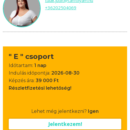
tulak.judit@tanfolyam.hu
+36202504069
" E " csoport
Időtartam:
1 nap
Indulás időpontja:
2026-08-30
Képzés ára:
39 000 Ft
Részletfizetési lehetőség!
Lehet még jelentkezni?
Igen
Jelentkezem!