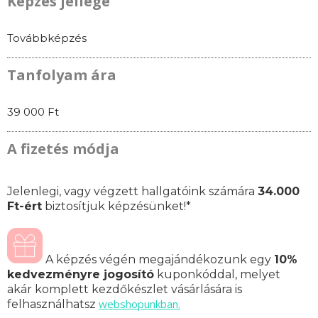
Képzés jellege
Továbbképzés
Tanfolyam ára
39 000 Ft
A fizetés módja
Jelenlegi, vagy végzett hallgatóink számára
34.000
Ft-ért
biztosítjuk képzésünket!*
A képzés végén megajándékozunk egy
10%
kedvezményre jogosító
kuponkóddal, melyet
akár komplett kezdőkészlet vásárlására is
webshopunkban.
felhasználhatsz