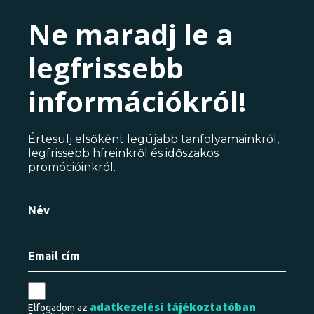
Ne maradj le a
legfrissebb
információkról!
Értesülj elsőként legújabb tanfolyamainkról,
legfrissebb híreinkről és időszakos
promócióinkról.
adatkezelési tájékoztatóban
Elfogadom az