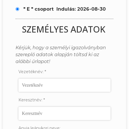
" E " csoport
Indulás: 2026-08-30
SZEMÉLYES ADATOK
Kérjük, hogy a személyi igazolványban
szereplő adatok alapján töltsd ki az
alábbi űrlapot!
Vezetéknév:
*
Keresztnév:
*
Anyja leánykori neve: