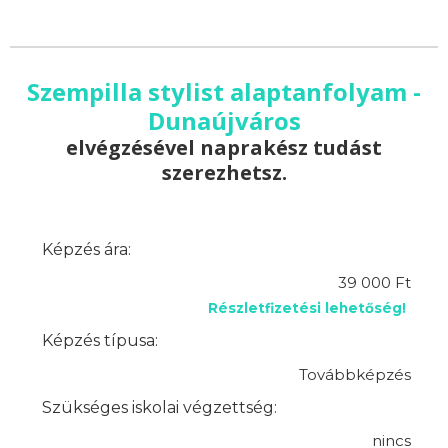
Szempilla stylist alaptanfolyam -
Dunaújváros
elvégzésével naprakész tudást
szerezhetsz.
Képzés ára:
39 000 Ft
Részletfizetési lehetőség!
Képzés típusa:
Továbbképzés
Szükséges iskolai végzettség:
nincs