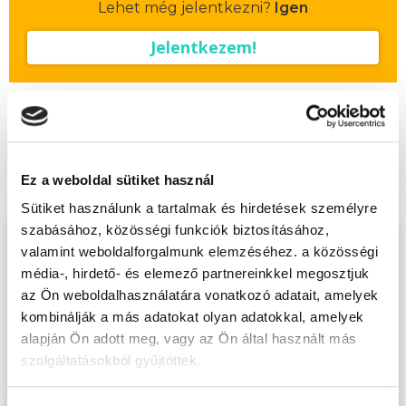
Lehet még jelentkezni?
Igen
Jelentkezem!
Végezd el
Szempilla stylist alaptanfolyam
- Dunaújváros
tanfolyamunkat és váltsd
Ez a weboldal sütiket használ
valóra az álmaidat!
Sütiket használunk a tartalmak és hirdetések személyre
szabásához, közösségi funkciók biztosításához,
Töltsd ki adatlapunkat,
valamint weboldalforgalmunk elemzéséhez. a közösségi
média-, hirdető- és elemező partnereinkkel megosztjuk
hogy eljuttathassuk Hozzád
az Ön weboldalhasználatára vonatkozó adatait, amelyek
INGYENES és MINDEN
kombinálják a más adatokat olyan adatokkal, amelyek
KÖTELEZETTSÉGTŐL
alapján Ön adott meg, vagy az Ön által használt más
MENTES tájékoztató
szolgáltatásokból gyűjtöttek.
anyagunkat!