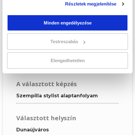
Részletek megjelenítése
Kérjük, hogy a személyi
igazolványban szereplő
adatok alapján töltsd ki az
Minden engedélyezése
űrlapot!
Testreszabás
KÉPZÉSI ADATOK
Elengedhetetlen
A választott képzés
Szempilla stylist alaptanfolyam
Választott helyszín
Dunaújváros