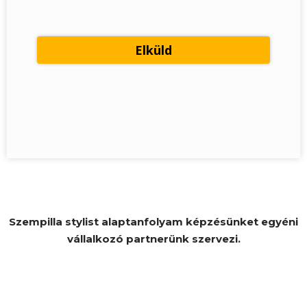
Szempilla stylist alaptanfolyam képzésünket egyéni
vállalkozó partnerünk szervezi.