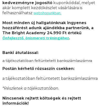
kedvezményre jogosító
kuponkóddal, melyet
akár komplett kezdőkészlet vásárlására is
webshopunkban.
felhasználhatsz
Most minden új hallgatónknak ingyenes
hozzáférést adunk ajándékba partnerünk, a
The Bright Academy 24.990 Ft értékű
Önfejlesztő, önismereti tréningjéhez
.
Banki átutalással:
a tájékoztatóban feltüntetett bankszámlaszámra
Postán kérhető rózsaszín csekken:
a tájékoztatóban feltüntetett bankszámlaszámra
*Részletek a tájékoztatóban.
Nincsenek rejtett költségek és rejtett
információk!