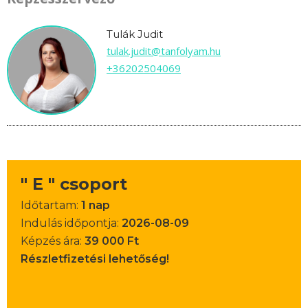
Tulák Judit
tulak.judit@tanfolyam.hu
+36202504069
" E " csoport
Időtartam:
1 nap
Indulás időpontja:
2026-08-09
Képzés ára:
39 000 Ft
Részletfizetési lehetőség!