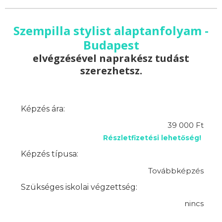
Szempilla stylist alaptanfolyam -
Budapest
elvégzésével naprakész tudást
szerezhetsz.
Képzés ára:
39 000 Ft
Részletfizetési lehetőség!
Képzés típusa:
Továbbképzés
Szükséges iskolai végzettség:
nincs