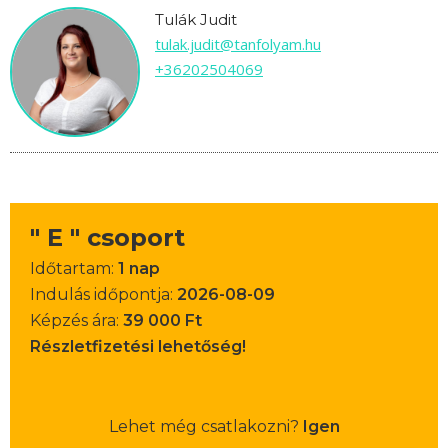
Tulák Judit
tulak.judit@tanfolyam.hu
+36202504069
" E " csoport
Időtartam:
1 nap
Indulás időpontja:
2026-08-09
Képzés ára:
39 000 Ft
Részletfizetési lehetőség!
Lehet még csatlakozni?
Igen