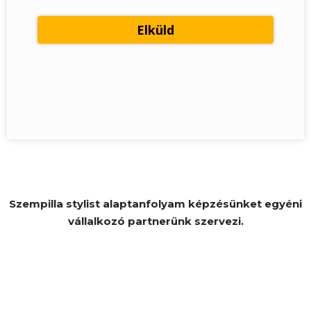
Szempilla stylist alaptanfolyam képzésünket egyéni
vállalkozó partnerünk szervezi.