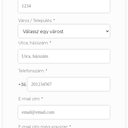
Város / Település:
*
Utca, házszám:
*
Telefonszám:
*
+36
E-mail cím:
*
E-mail cím még egyszer:
*