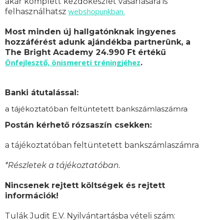
akár komplett kezdőkészlet vásárlására is
webshopunkban.
felhasználhatsz
Most minden új hallgatónknak ingyenes
hozzáférést adunk ajándékba partnerünk, a
The Bright Academy 24.990 Ft értékű
Önfejlesztő, önismereti tréningjéhez
.
Banki átutalással:
a tájékoztatóban feltüntetett bankszámlaszámra
Postán kérhető rózsaszín csekken:
a tájékoztatóban feltüntetett bankszámlaszámra
*Részletek a tájékoztatóban.
Nincsenek rejtett költségek és rejtett
információk!
Tulák Judit E.V. Nyilvántartásba vételi szám: