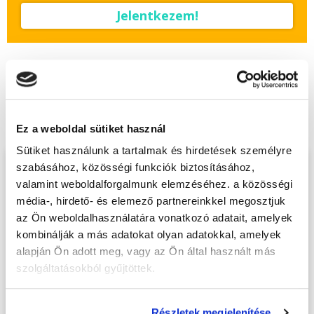
Jelentkezem!
Végezd el
Szempilla stylist alaptanfolyam
- Budapest
tanfolyamunkat és váltsd valóra
az álmaidat!
Ez a weboldal sütiket használ
Sütiket használunk a tartalmak és hirdetések személyre
szabásához, közösségi funkciók biztosításához,
Töltsd ki adatlapunkat,
valamint weboldalforgalmunk elemzéséhez. a közösségi
hogy eljuttathassuk Hozzád
média-, hirdető- és elemező partnereinkkel megosztjuk
INGYENES és MINDEN
az Ön weboldalhasználatára vonatkozó adatait, amelyek
KÖTELEZETTSÉGTŐL
kombinálják a más adatokat olyan adatokkal, amelyek
alapján Ön adott meg, vagy az Ön által használt más
MENTES tájékoztató
szolgáltatásokból gyűjtöttek.
anyagunkat!
Kérjük, hogy a személyi
Részletek megjelenítése