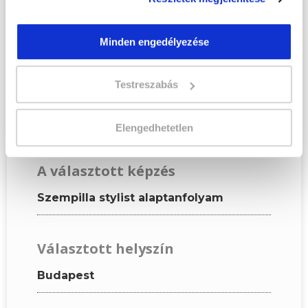
igazolványban szereplő
adatok alapján töltsd ki az
Minden engedélyezése
űrlapot!
Testreszabás
KÉPZÉSI ADATOK
Elengedhetetlen
A választott képzés
Szempilla stylist alaptanfolyam
Választott helyszín
Budapest