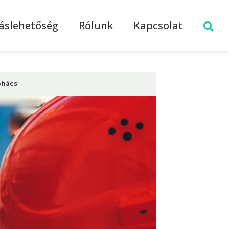
láslehetőség
Rólunk
Kapcsolat
hács