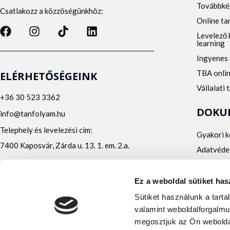
Továbbké
Csatlakozz a közzöségünkhöz:
Online t
Levelező 
learning
Ingyenes 
TBA onli
ELÉRHETŐSÉGEINK
Vállalati 
+36 30 523 3362
DOKU
info@tanfolyam.hu
Telephely és levelezési cím:
Gyakori 
7400 Kaposvár, Zárda u. 13. 1. em. 2.a.
Adatvéde
Panaszke
Orvosi al
Ez a weboldal sütiket has
Alfa Kapos Kft.
Sütiket használunk a tart
Felnőttképző engedély száma: E/2020/000010
valamint weboldalforgalmu
Felnőttképző nyilvántartásba vételi száma:
megosztjuk az Ön webolda
B/2020/001473