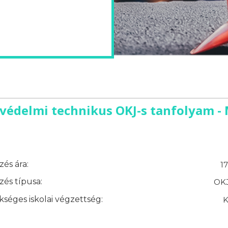
édelmi technikus OKJ-s tanfolyam -
és ára:
1
és típusa:
OKJ
séges iskolai végzettség:
K