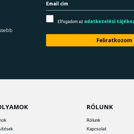
adatkezelési tájéko
Elfogadom az
issebb
OLYAMOK
RÓLUNK
mok
Rólunk
sítések
Kapcsolat