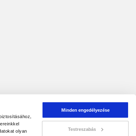
Minden engedélyezése
biztosításához,
ereinkkel
Testreszabás
atokat olyan