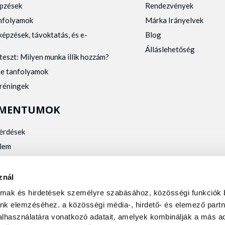
pzések
Rendezvények
anfolyamok
Márka Irányelvek
képzések, távoktatás, és e-
Blog
Álláslehetőség
teszt: Milyen munka illik hozzám?
ne tanfolyamok
tréningek
MENTUMOK
kérdések
lem
zelés
kalmassági
znál
almak és hirdetések személyre szabásához, közösségi funkciók 
nk elemzéséhez. a közösségi média-, hirdető- és elemező partn
lhasználatára vonatkozó adatait, amelyek kombinálják a más ad