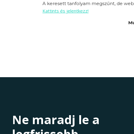
A keresett tanfolyam megszűnt, de webo
Kattints és jelentkezz!
Mu
Ne maradj le a
legfrissebb