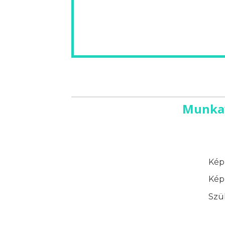
Munkav
Képz
Képz
Szük