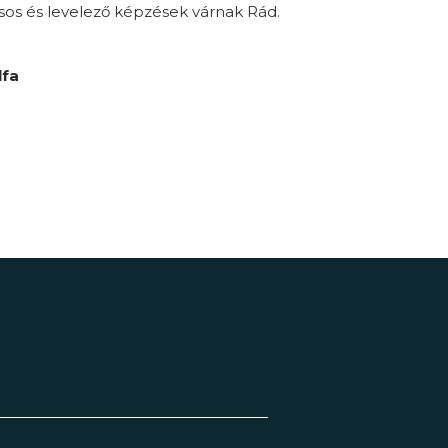
sos és levelező képzések várnak Rád.
lfa