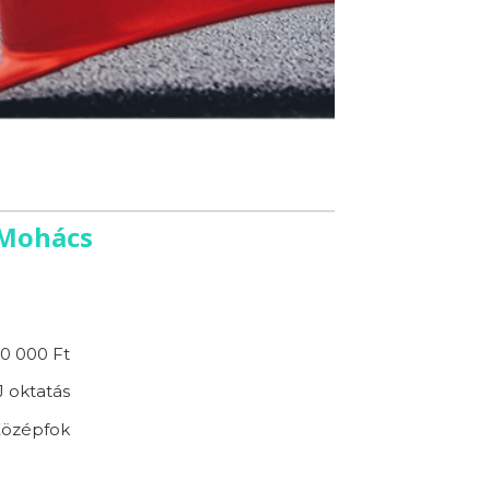
 Mohács
70 000 Ft
 oktatás
özépfok