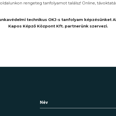
ldalunkon rengeteg tanfolyamot találsz! Online, távoktatá
nkavédelmi technikus OKJ-s tanfolyam képzésünket A
Kapos Képző Központ Kft. partnerünk szervezi.