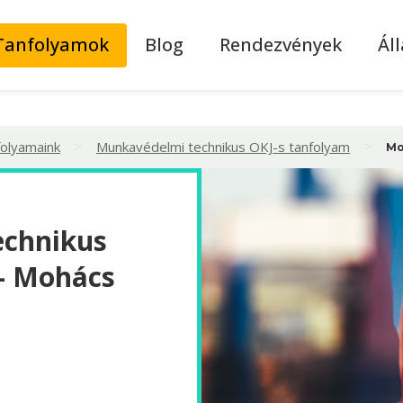
Tanfolyamok
Blog
Rendezvények
Ál
>
>
folyamaink
Munkavédelmi technikus OKJ-s tanfolyam
Mo
echnikus
 - Mohács