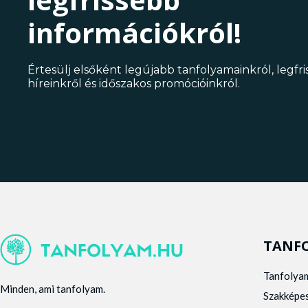
információkról!
Értesülj elsőként legújabb tanfolyamainkról, legfr
híreinkről és időszakos promócióinkról.
TANF
Tanfolya
Minden, ami tanfolyam.
Szakképe