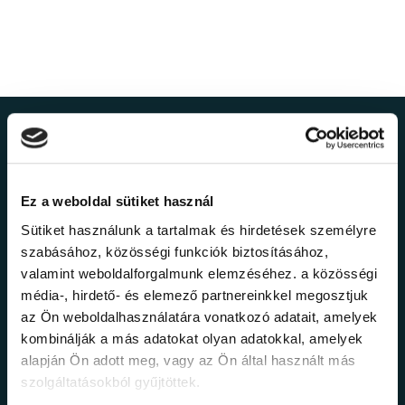
Ne maradj le a
legfrissebb
Ez a weboldal sütiket használ
információkról!
Sütiket használunk a tartalmak és hirdetések személyre
szabásához, közösségi funkciók biztosításához,
valamint weboldalforgalmunk elemzéséhez. a közösségi
Értesülj elsőként legújabb tanfolyamainkról,
média-, hirdető- és elemező partnereinkkel megosztjuk
legfrissebb híreinkről és időszakos
az Ön weboldalhasználatára vonatkozó adatait, amelyek
promócióinkról.
kombinálják a más adatokat olyan adatokkal, amelyek
alapján Ön adott meg, vagy az Ön által használt más
szolgáltatásokból gyűjtöttek.