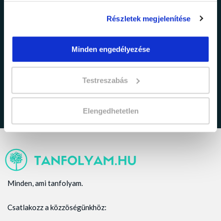
Részletek megjelenítése
Minden engedélyezése
adatkezelési tájékoztatóban
Elfogadom az
foglaltakat.
Testreszabás
Elengedhetetlen
Minden, ami tanfolyam.
Csatlakozz a közzöségünkhöz: