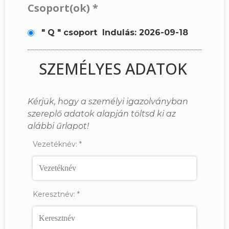
Csoport(ok)
*
" Q " csoport
Indulás: 2026-09-18
SZEMÉLYES ADATOK
Kérjük, hogy a személyi igazolványban
szereplő adatok alapján töltsd ki az
alábbi űrlapot!
Vezetéknév:
*
Keresztnév:
*