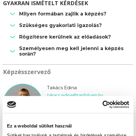
GYAKRAN ISMÉTELT KÉRDÉSEK
Milyen formában zajlik a képzés?
Szükséges gyakorlati igazolás?
Rögzítésre kerülnek az előadások?
Személyesen meg kell jelenni a képzés
során?
Képzésszervező
Takács Edina
takacs.edina@tanfolyam.hu
+36304793463
Ez a weboldal sütiket használ
Sütiket használunk a tartalmak és hirdetések személyre