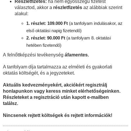
Részletfizetés:
ha nem egyösszegű fizetést
választod, akkor a
részletfizetés
az alábbiak szerint
alakul:
1. részlet: 109.000 Ft
(a tanfolyam indulásakor, az
első oktatási napig fizetendő)
2. részlet
:
90
.000 Ft
(a tanfolyam 8. oktatási
hetében fizetendő)
A felnőttképzési tevékenység
áfamentes.
A tanfolyam díja tartalmazza az elméleti és gyakorlati
oktatás költségét, és a jegyzeteket.
Aktuális kedvezményekért, akciókért regisztrálj
honlapunkon vagy keress minket elérhetőségeinken.
Részleteket a regisztráció után kapott e-mailben
találsz.
Nincsenek rejtett költségek és rejtett információk!