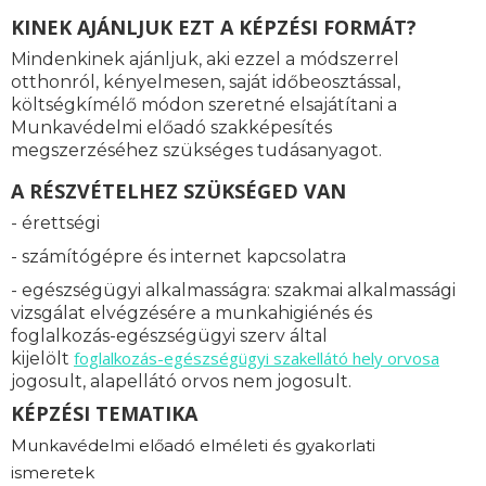
KINEK AJÁNLJUK EZT A KÉPZÉSI FORMÁT?
Mindenkinek ajánljuk, aki ezzel a módszerrel
otthonról, kényelmesen, saját időbeosztással,
költségkímélő módon szeretné elsajátítani a
Munkavédelmi előadó szakképesítés
megszerzéséhez szükséges tudásanyagot.
A RÉSZVÉTELHEZ SZÜKSÉGED VAN
- érettségi
- számítógépre és internet kapcsolatra
- egészségügyi alkalmasságra: s
zakmai alkalmassági
vizsgálat elvégzésére a munkahigiénés és
foglalkozás-egészségügyi szerv által
foglalkozás-
egészségügyi szakellátó hely orvosa
kijelölt
jogosult, alapellátó orvos nem jogosult.
KÉPZÉSI TEMATIKA
Munkavédelmi előadó elméleti és gyakorlati
ismeretek