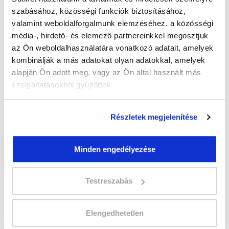
szabásához, közösségi funkciók biztosításához,
valamint weboldalforgalmunk elemzéséhez. a közösségi
" Q " csoport
média-, hirdető- és elemező partnereinkkel megosztjuk
41 nap az indulásig!
az Ön weboldalhasználatára vonatkozó adatait, amelyek
kombinálják a más adatokat olyan adatokkal, amelyek
Időtartam:
5-6 hónap
alapján Ön adott meg, vagy az Ön által használt más
Indulás időpontja:
2026-09-18
szolgáltatásokból gyűjtöttek.
Képzés ára:
199 000 Ft
Minden kedvezmény igénybevételével
179.000 Ft-ra csökkenthető! Ősztől áremelés
Részletek megjelenítése
várható!
Vizsgadíj:
70 000 Ft
Minden engedélyezése
A csoport a meghirdetett időpontban
Testreszabás
biztosan indul!
Lehet még jelentkezni?
Igen
Elengedhetetlen
Jelentkezem!