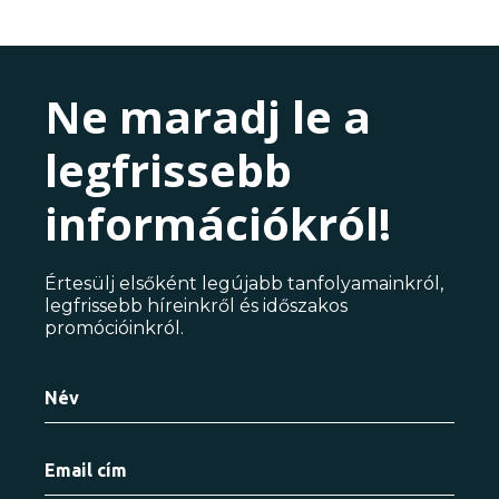
Ne maradj le a
legfrissebb
információkról!
Értesülj elsőként legújabb tanfolyamainkról,
legfrissebb híreinkről és időszakos
promócióinkról.