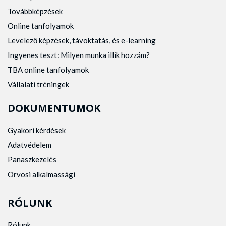
Továbbképzések
Online tanfolyamok
Levelező képzések, távoktatás, és e-learning
Ingyenes teszt: Milyen munka illik hozzám?
TBA online tanfolyamok
Vállalati tréningek
DOKUMENTUMOK
Gyakori kérdések
Adatvédelem
Panaszkezelés
Orvosi alkalmassági
RÓLUNK
Rólunk