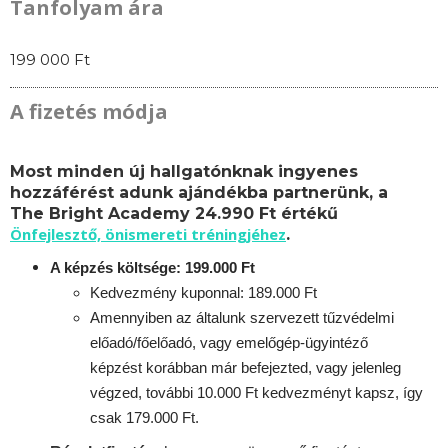
Tanfolyam ára
199 000 Ft
A fizetés módja
Most minden új hallgatónknak ingyenes
hozzáférést adunk ajándékba partnerünk, a
The Bright Academy 24.990 Ft értékű
Önfejlesztő, önismereti tréningjéhez
.
A képzés költsége: 199.000 Ft
Kedvezmény kuponnal: 189.000 Ft
Amennyiben az általunk szervezett tűzvédelmi
előadó/főelőadó, vagy emelőgép-ügyintéző
képzést korábban már befejezted, vagy jelenleg
végzed, további 10.000 Ft kedvezményt kapsz, így
csak 179.000 Ft.