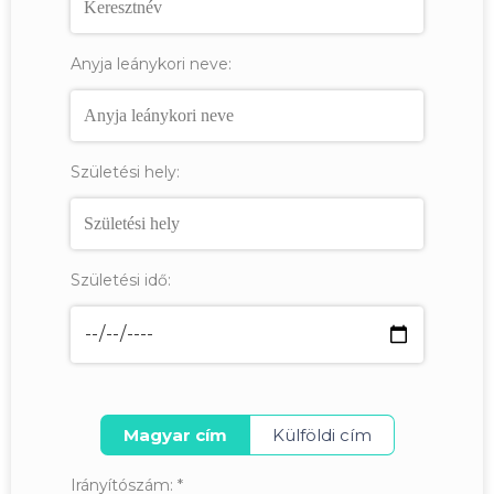
Anyja leánykori neve:
Születési hely:
Születési idő:
Magyar cím
Külföldi cím
Irányítószám:
*