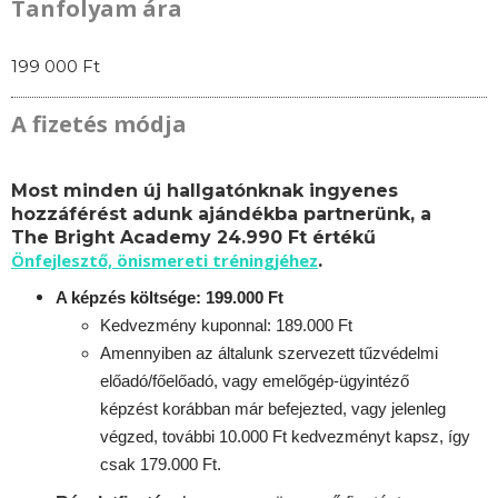
Tanfolyam ára
199 000 Ft
A fizetés módja
Most minden új hallgatónknak ingyenes
hozzáférést adunk ajándékba partnerünk, a
The Bright Academy 24.990 Ft értékű
Önfejlesztő, önismereti tréningjéhez
.
A képzés költsége: 199.000 Ft
Kedvezmény kuponnal: 189.000 Ft
Amennyiben az általunk szervezett tűzvédelmi
előadó/főelőadó, vagy emelőgép-ügyintéző
képzést korábban már befejezted, vagy jelenleg
végzed, további 10.000 Ft kedvezményt kapsz, így
csak 179.000 Ft.