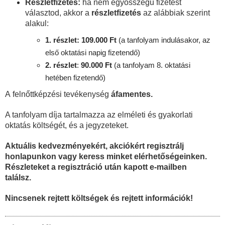
Részletfizetés:
ha nem egyösszegű fizetést
választod, akkor a
részletfizetés
az alábbiak szerint
alakul:
1. részlet: 109.000 Ft
(a tanfolyam indulásakor, az
első oktatási napig fizetendő)
2. részlet
:
90
.000 Ft
(a tanfolyam 8. oktatási
hetében fizetendő)
A felnőttképzési tevékenység
áfamentes.
A tanfolyam díja tartalmazza az elméleti és gyakorlati
oktatás költségét, és a jegyzeteket.
Aktuális kedvezményekért, akciókért regisztrálj
honlapunkon vagy keress minket elérhetőségeinken.
Részleteket a regisztráció után kapott e-mailben
találsz.
Nincsenek rejtett költségek és rejtett információk!