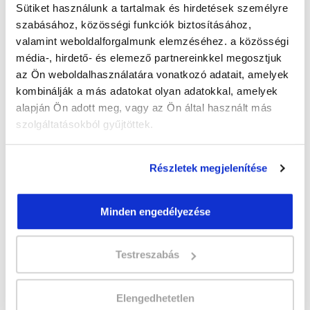
Sütiket használunk a tartalmak és hirdetések személyre
szabásához, közösségi funkciók biztosításához,
" Q " csoport
valamint weboldalforgalmunk elemzéséhez. a közösségi
média-, hirdető- és elemező partnereinkkel megosztjuk
40 nap az indulásig!
az Ön weboldalhasználatára vonatkozó adatait, amelyek
Időtartam:
5-6 hónap
kombinálják a más adatokat olyan adatokkal, amelyek
Indulás időpontja:
2026-09-18
alapján Ön adott meg, vagy az Ön által használt más
Képzés ára:
199 000 Ft
szolgáltatásokból gyűjtöttek.
Minden kedvezmény igénybevételével
179.000 Ft-ra csökkenthető! Ősztől áremelés
várható!
Részletek megjelenítése
Vizsgadíj:
70 000 Ft
Minden engedélyezése
A csoport a meghirdetett időpontban
biztosan indul!
Testreszabás
Lehet még jelentkezni?
Igen
Elengedhetetlen
Jelentkezem!