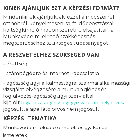
KINEK AJÁNLJUK EZT A KÉPZÉSI FORMÁT?
Mindenkinek ajánljuk, aki ezzel a módszerrel
otthonról, kényelmesen, saját időbeosztással,
költségkímélő módon szeretné elsajátítani a
Munkavédelmi előadó szakképesítés
megszerzéséhez szükséges tudásanyagot.
A RÉSZVÉTELHEZ SZÜKSÉGED VAN
- érettségi
- számítógépre és internet kapcsolatra
- egészségügyi alkalmasságra: s
zakmai alkalmassági
vizsgálat elvégzésére a munkahigiénés és
foglalkozás-egészségügyi szerv által
foglalkozás-
egészségügyi szakellátó hely orvosa
kijelölt
jogosult, alapellátó orvos nem jogosult.
KÉPZÉSI TEMATIKA
Munkavédelmi előadó elméleti és gyakorlati
ismeretek