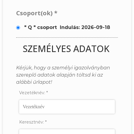
Csoport(ok)
*
" Q " csoport
Indulás: 2026-09-18
SZEMÉLYES ADATOK
Kérjük, hogy a személyi igazolványban
szereplő adatok alapján töltsd ki az
alábbi űrlapot!
Vezetéknév:
*
Keresztnév:
*