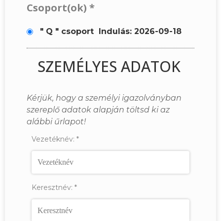
Csoport(ok)
*
" Q " csoport
Indulás: 2026-09-18
SZEMÉLYES ADATOK
Kérjük, hogy a személyi igazolványban
szereplő adatok alapján töltsd ki az
alábbi űrlapot!
Vezetéknév:
*
Keresztnév:
*