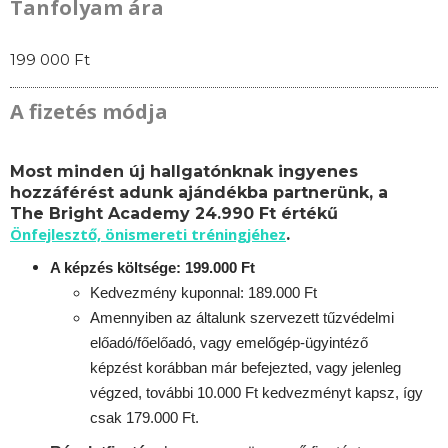
Tanfolyam ára
199 000 Ft
A fizetés módja
Most minden új hallgatónknak ingyenes
hozzáférést adunk ajándékba partnerünk, a
The Bright Academy 24.990 Ft értékű
Önfejlesztő, önismereti tréningjéhez
.
A képzés költsége: 199.000 Ft
Kedvezmény kuponnal: 189.000 Ft
Amennyiben az általunk szervezett tűzvédelmi
előadó/főelőadó, vagy emelőgép-ügyintéző
képzést korábban már befejezted, vagy jelenleg
végzed, további 10.000 Ft kedvezményt kapsz, így
csak 179.000 Ft.