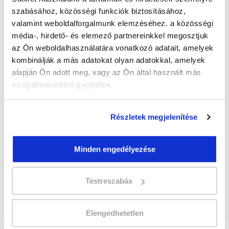
szabásához, közösségi funkciók biztosításához,
valamint weboldalforgalmunk elemzéséhez. a közösségi
" Q " csoport
média-, hirdető- és elemező partnereinkkel megosztjuk
41 nap az indulásig!
az Ön weboldalhasználatára vonatkozó adatait, amelyek
kombinálják a más adatokat olyan adatokkal, amelyek
Időtartam:
5-6 hónap
alapján Ön adott meg, vagy az Ön által használt más
Indulás időpontja:
2026-09-18
szolgáltatásokból gyűjtöttek.
Képzés ára:
199 000 Ft
Minden kedvezmény igénybevételével
179.000 Ft-ra csökkenthető! Ősztől áremelés
Részletek megjelenítése
várható!
Vizsgadíj:
70 000 Ft
Minden engedélyezése
A csoport a meghirdetett időpontban
Testreszabás
biztosan indul!
Lehet még jelentkezni?
Igen
Elengedhetetlen
Jelentkezem!