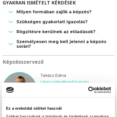
GYAKRAN ISMÉTELT KÉRDÉSEK
Milyen formában zajlik a képzés?
Szükséges gyakorlati igazolás?
Rögzítésre kerülnek az előadások?
Személyesen meg kell jelenni a képzés
során?
Képzésszervező
Takács Edina
takacs.edina@tanfolyam.hu
+36304793463
Ez a weboldal sütiket használ
Sütiket használunk a tartalmak és hirdetések személyre