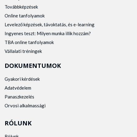
Továbbképzések
Online tanfolyamok
Levelező képzések, távoktatás, és e-learning
Ingyenes teszt: Milyen munka illik hozzám?
TBA online tanfolyamok
Vállalati tréningek
DOKUMENTUMOK
Gyakori kérdések
Adatvédelem
Panaszkezelés
Orvosi alkalmassági
RÓLUNK
Rólunk