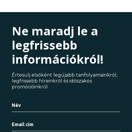
Ne maradj le a
legfrissebb
információkról!
Értesülj elsőként legújabb tanfolyamainkról,
legfrissebb híreinkről és időszakos
promócióinkról.