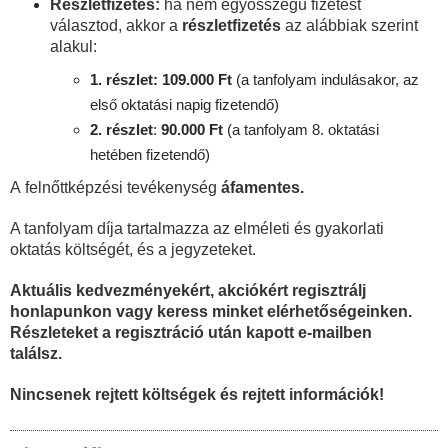
Részletfizetés:
ha nem egyösszegű fizetést
választod, akkor a
részletfizetés
az alábbiak szerint
alakul:
1. részlet: 109.000 Ft
(a tanfolyam indulásakor, az
első oktatási napig fizetendő)
2. részlet
:
90
.000 Ft
(a tanfolyam 8. oktatási
hetében fizetendő)
A felnőttképzési tevékenység
áfamentes.
A tanfolyam díja tartalmazza az elméleti és gyakorlati
oktatás költségét, és a jegyzeteket.
Aktuális kedvezményekért, akciókért regisztrálj
honlapunkon vagy keress minket elérhetőségeinken.
Részleteket a regisztráció után kapott e-mailben
találsz.
Nincsenek rejtett költségek és rejtett információk!