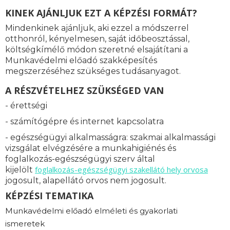
KINEK AJÁNLJUK EZT A KÉPZÉSI FORMÁT?
Mindenkinek ajánljuk, aki ezzel a módszerrel
otthonról, kényelmesen, saját időbeosztással,
költségkímélő módon szeretné elsajátítani a
Munkavédelmi előadó szakképesítés
megszerzéséhez szükséges tudásanyagot.
A RÉSZVÉTELHEZ SZÜKSÉGED VAN
- érettségi
- számítógépre és internet kapcsolatra
- egészségügyi alkalmasságra: s
zakmai alkalmassági
vizsgálat elvégzésére a munkahigiénés és
foglalkozás-egészségügyi szerv által
foglalkozás-
egészségügyi szakellátó hely orvosa
kijelölt
jogosult, alapellátó orvos nem jogosult.
KÉPZÉSI TEMATIKA
Munkavédelmi előadó elméleti és gyakorlati
ismeretek