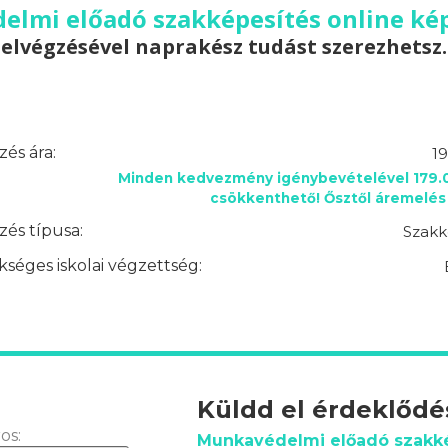
lmi előadó szakképesítés online kép
elvégzésével naprakész tudást szerezhetsz.
és ára:
19
Minden kedvezmény igénybevételével 179.0
csökkenthető! Ősztől áremelés 
és típusa:
Szakk
séges iskolai végzettség:
Küldd el érdeklőd
os:
Munkavédelmi előadó szakk