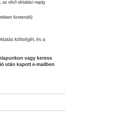
, az első oktatási napig
etében fizetendő)
ktatás költségét, és a
honlapunkon vagy keress
ió után kapott e-mailben