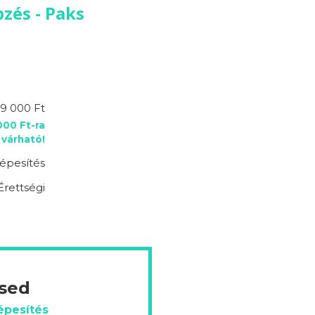
zés - Paks
9 000 Ft
00 Ft-ra
várható!
épesítés
Érettségi
ésed
épesítés