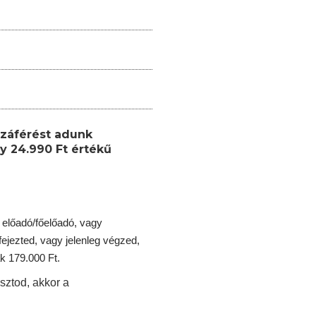
záférést adunk
y 24.990 Ft értékű
 előadó/főelőadó, vagy
jezted, vagy jelenleg végzed,
k 179.000 Ft.
sztod, akkor a