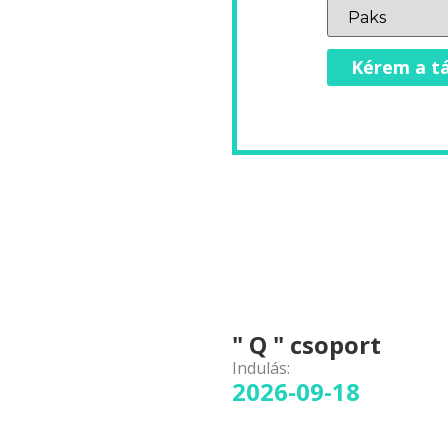
Kérem a tá
" Q " csoport
Indulás:
2026-09-18