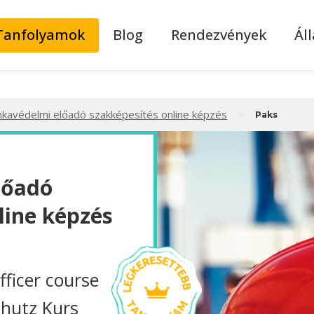
Tanfolyamok
Blog
Rendezvények
Ál
>
kavédelmi előadó szakképesítés online képzés
Paks
lőadó
line képzés
fficer course
chutz Kurs