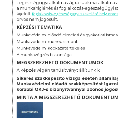
- egészségügyi alkalmasságra: s
zakmai alkalmass
a munkahigiénés és foglalkozás-egészségügyi sz
foglalkozás-
egészségügyi szakellátó hely orvo
kijelölt
orvos nem jogosult.
KÉPZÉSI TEMATIKA
Munkavédelmi előadó elméleti és gyakorlati ismer
Munkavédelmi menedzsment
Munkavédelmi kockázatértékelés
A munkavégzés biztonsága
MEGSZEREZHETŐ DOKUMENTUMOK
A képzés végén tanúsítványt állítunk ki.
Sikeres szakképesítő vizsga esetén államila
Munkavédelmi előadó szakképesítést igazol
korábbi OKJ-s bizonyítvánnyal azonos jogos
MINTA A MEGSZEREZHETŐ DOKUMENTU