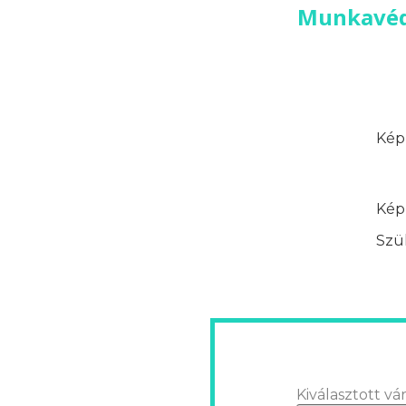
Munkavéde
Képz
Képz
Szük
Kiválasztott vár