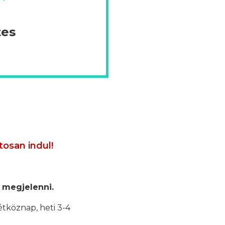
tes
tosan indul!
 megjelenni.
étköznap, heti 3-4