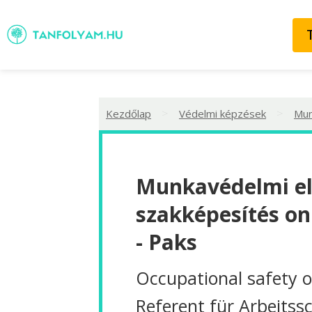
>
>
Kezdőlap
Védelmi képzések
Mun
Munkavédelmi e
szakképesítés on
- Paks
Occupational safety o
Referent für Arbeitss