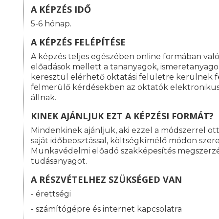
A KÉPZÉS IDŐ
5-6 hónap.
A KÉPZÉS FELÉPÍTÉSE
A képzés teljes egészében online formában való
előadások mellett a tananyagok, ismeretanyagok
keresztül elérhető oktatási felületre kerülnek f
felmerülő kérdésekben az oktatók elektroniku
állnak.
KINEK AJÁNLJUK EZT A KÉPZÉSI FORMÁT?
Mindenkinek ajánljuk, aki ezzel a módszerrel o
saját időbeosztással, költségkímélő módon szeret
Munkavédelmi előadó szakképesítés megszerz
tudásanyagot.
A RÉSZVÉTELHEZ SZÜKSÉGED VAN
- érettségi
- számítógépre és internet kapcsolatra