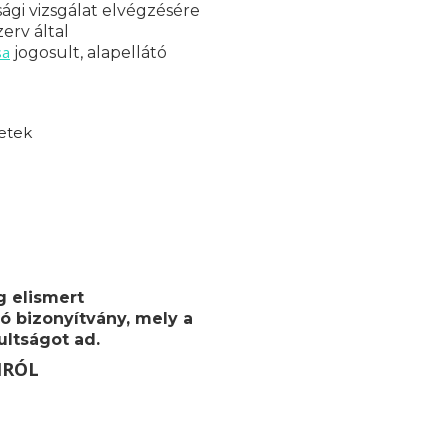
ági vizsgálat elvégzésére
erv által
sa
jogosult, alapellátó
etek
g elismert
ó bizonyítvány, mely a
ultságot ad.
MRÓL