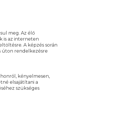
sul meg. Az élő
 is az interneten
eltöltésre. A képzés során
s úton rendelkezésre
tthonról, kényelmesen,
né elsajátítani a
éséhez szükséges