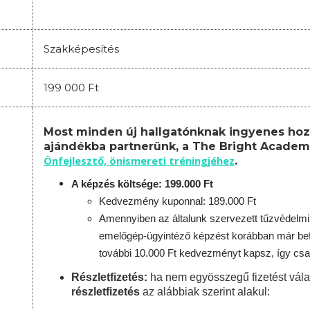
Szakképesítés
199 000 Ft
Most minden új hallgatónknak ingyenes hoz
ajándékba partnerünk, a The Bright Academ
Önfejlesztő, önismereti tréningjéhez
.
A képzés költsége: 199.000 Ft
Kedvezmény kuponnal: 189.000 Ft
Amennyiben az általunk szervezett tűzvédelmi
emelőgép-ügyintéző képzést korábban már befe
további 10.000 Ft kedvezményt kapsz, így csa
Részletfizetés:
ha nem egyösszegű fizetést vála
részletfizetés
az alábbiak szerint alakul: