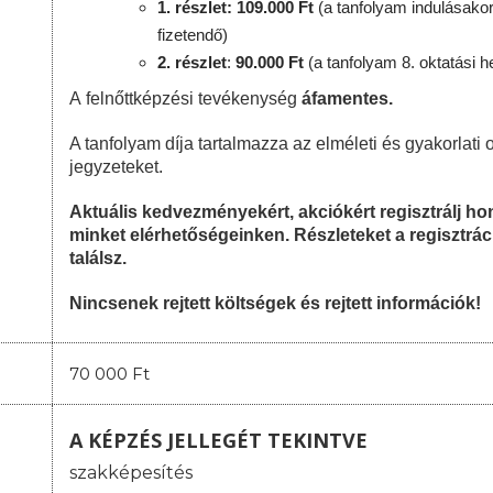
1. részlet: 109.000 Ft
(a tanfolyam indulásakor
fizetendő)
2. részlet
:
90
.000 Ft
(a tanfolyam 8. oktatási h
A felnőttképzési tevékenység
áfamentes.
A tanfolyam díja tartalmazza az elméleti és gyakorlati o
jegyzeteket.
Aktuális kedvezményekért, akciókért regisztrálj 
minket elérhetőségeinken. Részleteket a regisztrác
találsz.
Nincsenek rejtett költségek és rejtett információk!
70 000 Ft
A KÉPZÉS JELLEGÉT TEKINTVE
szakképesítés