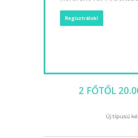
Regisztrálok!
2 FŐTŐL 20.
Új típusú ké