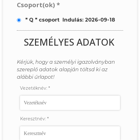
Csoport(ok)
*
" Q " csoport
Indulás: 2026-09-18
SZEMÉLYES ADATOK
Kérjük, hogy a személyi igazolványban
szereplő adatok alapján töltsd ki az
alábbi űrlapot!
Vezetéknév:
*
Keresztnév:
*