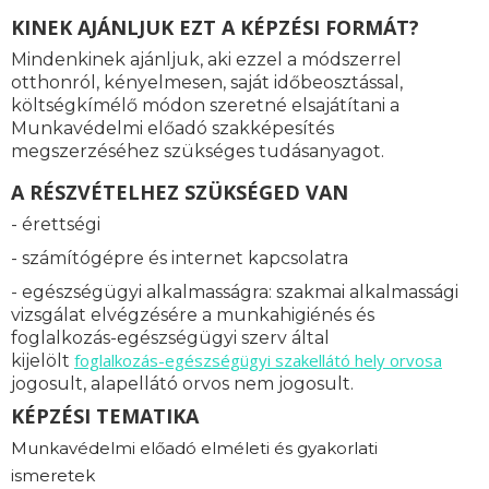
KINEK AJÁNLJUK EZT A KÉPZÉSI FORMÁT?
Mindenkinek ajánljuk, aki ezzel a módszerrel
otthonról, kényelmesen, saját időbeosztással,
költségkímélő módon szeretné elsajátítani a
Munkavédelmi előadó szakképesítés
megszerzéséhez szükséges tudásanyagot.
A RÉSZVÉTELHEZ SZÜKSÉGED VAN
- érettségi
- számítógépre és internet kapcsolatra
- egészségügyi alkalmasságra: s
zakmai alkalmassági
vizsgálat elvégzésére a munkahigiénés és
foglalkozás-egészségügyi szerv által
foglalkozás-
egészségügyi szakellátó hely orvosa
kijelölt
jogosult, alapellátó orvos nem jogosult.
KÉPZÉSI TEMATIKA
Munkavédelmi előadó elméleti és gyakorlati
ismeretek