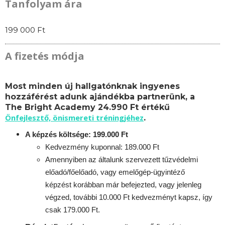
Tanfolyam ára
199 000 Ft
A fizetés módja
Most minden új hallgatónknak ingyenes
hozzáférést adunk ajándékba partnerünk, a
The Bright Academy 24.990 Ft értékű
Önfejlesztő, önismereti tréningjéhez
.
A képzés költsége: 199.000 Ft
Kedvezmény kuponnal: 189.000 Ft
Amennyiben az általunk szervezett tűzvédelmi
előadó/főelőadó, vagy emelőgép-ügyintéző
képzést korábban már befejezted, vagy jelenleg
végzed, további 10.000 Ft kedvezményt kapsz, így
csak 179.000 Ft.