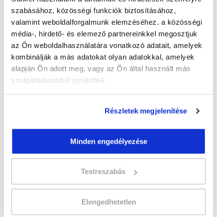
szabásához, közösségi funkciók biztosításához,
valamint weboldalforgalmunk elemzéséhez. a közösségi
" Q " csoport
média-, hirdető- és elemező partnereinkkel megosztjuk
42 nap az indulásig!
az Ön weboldalhasználatára vonatkozó adatait, amelyek
kombinálják a más adatokat olyan adatokkal, amelyek
Időtartam:
5-6 hónap
alapján Ön adott meg, vagy az Ön által használt más
Indulás időpontja:
2026-09-18
szolgáltatásokból gyűjtöttek.
Képzés ára:
199 000 Ft
Minden kedvezmény igénybevételével
179.000 Ft-ra csökkenthető! Ősztől áremelés
Részletek megjelenítése
várható!
Vizsgadíj:
70 000 Ft
Minden engedélyezése
A csoport a meghirdetett időpontban
Testreszabás
biztosan indul!
Lehet még jelentkezni?
Igen
Elengedhetetlen
Jelentkezem!