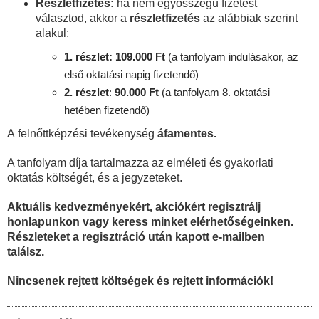
Részletfizetés:
ha nem egyösszegű fizetést
választod, akkor a
részletfizetés
az alábbiak szerint
alakul:
1. részlet: 109.000 Ft
(a tanfolyam indulásakor, az
első oktatási napig fizetendő)
2. részlet
:
90
.000 Ft
(a tanfolyam 8. oktatási
hetében fizetendő)
A felnőttképzési tevékenység
áfamentes.
A tanfolyam díja tartalmazza az elméleti és gyakorlati
oktatás költségét, és a jegyzeteket.
Aktuális kedvezményekért, akciókért regisztrálj
honlapunkon vagy keress minket elérhetőségeinken.
Részleteket a regisztráció után kapott e-mailben
találsz.
Nincsenek rejtett költségek és rejtett információk!