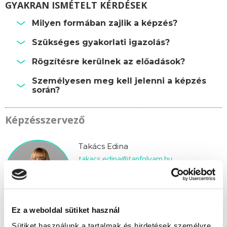
GYAKRAN ISMÉTELT KÉRDÉSEK
Milyen formában zajlik a képzés?
Szükséges gyakorlati igazolás?
Rögzítésre kerülnek az előadások?
Személyesen meg kell jelenni a képzés
során?
Képzésszervező
Takács Edina
takacs.edina@tanfolyam.hu
+36304793463
Ez a weboldal sütiket használ
Sütiket használunk a tartalmak és hirdetések személyre