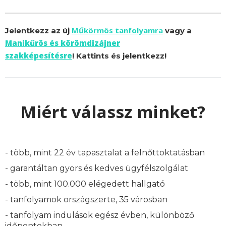
Műkörmös tanfolyamra
Jelentkezz az új
vagy a
Manikűrös és körömdizájner
szakképesítésre
! Kattints és jelentkezz!
Miért válassz minket?
- több, mint 22 év tapasztalat a felnőttoktatásban
- garantáltan gyors és kedves ügyfélszolgálat
- több, mint 100.000 elégedett hallgató
- tanfolyamok országszerte, 35 városban
- tanfolyam indulások egész évben, különböző
időpontokban