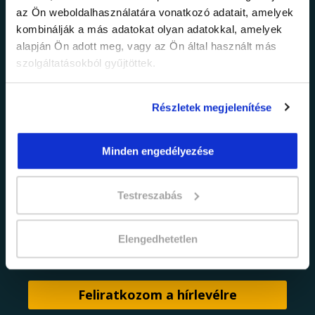
az Ön weboldalhasználatára vonatkozó adatait, amelyek
információkról!
kombinálják a más adatokat olyan adatokkal, amelyek
alapján Ön adott meg, vagy az Ön által használt más
szolgáltatásokból gyűjtöttek.
Értesülj elsőként legújabb tanfolyamainkról,
legfrissebb híreinkről és időszakos
promócióinkról.
Részletek megjelenítése
Minden engedélyezése
Testreszabás
Elengedhetetlen
adatkezelési tájékoztatóban
Elfogadom az
foglaltakat.