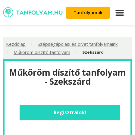
Tanfolyamok
>
Kezdőlap
Szépségápolási és divat tanfolyamaink
>
>
Műköröm díszítő tanfolyam
Szekszárd
Műköröm díszítő tanfolyam
- Szekszárd
Regisztrálok!