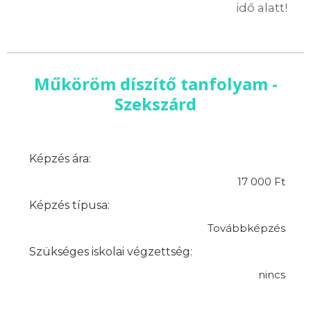
idő alatt!
Műköröm díszítő tanfolyam -
Szekszárd
Képzés ára:
17 000 Ft
Képzés típusa:
Továbbképzés
Szükséges iskolai végzettség:
nincs