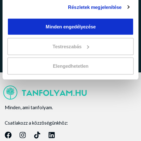
Részletek megjelenítése
adatkezelési tájékoztatóban
Elfogadom az
Minden engedélyezése
foglaltakat.
Testreszabás
Elengedhetetlen
Minden, ami tanfolyam.
Csatlakozz a közzöségünkhöz: