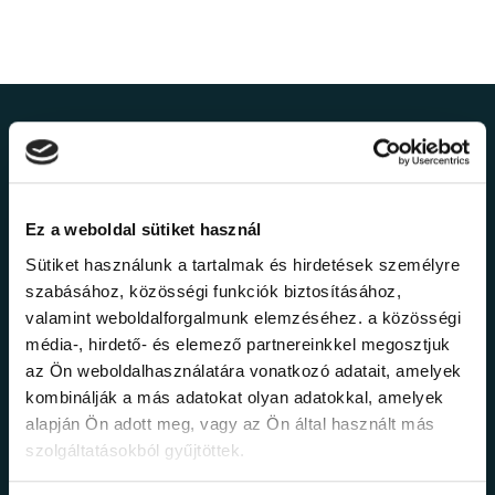
Ne maradj le a
legfrissebb
Ez a weboldal sütiket használ
információkról!
Sütiket használunk a tartalmak és hirdetések személyre
szabásához, közösségi funkciók biztosításához,
valamint weboldalforgalmunk elemzéséhez. a közösségi
Értesülj elsőként legújabb tanfolyamainkról,
legfrissebb híreinkről és időszakos
média-, hirdető- és elemező partnereinkkel megosztjuk
promócióinkról.
az Ön weboldalhasználatára vonatkozó adatait, amelyek
kombinálják a más adatokat olyan adatokkal, amelyek
alapján Ön adott meg, vagy az Ön által használt más
szolgáltatásokból gyűjtöttek.