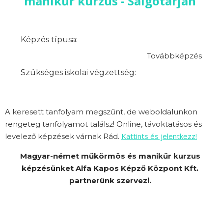
manikűr kurzus - Salgótarján
Képzés típusa:
Továbbképzés
Szükséges iskolai végzettség:
A keresett tanfolyam megszűnt, de weboldalunkon
rengeteg tanfolyamot találsz! Online, távoktatásos és
Kattints és jelentkezz!
levelező képzések várnak Rád.
Magyar-német műkörmös és manikűr kurzus
képzésünket Alfa Kapos Képző Központ Kft.
partnerünk szervezi.