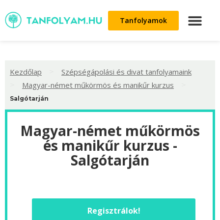
Tanfolyamok
>
Kezdőlap
Szépségápolási és divat tanfolyamaink
>
>
Magyar-német műkörmös és manikűr kurzus
Salgótarján
Magyar-német műkörmös
és manikűr kurzus -
Salgótarján
Regisztrálok!