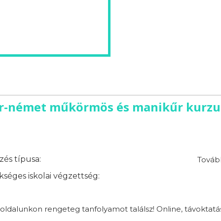
-német műkörmös és manikűr kurzus
és típusa:
Továb
séges iskolai végzettség:
ldalunkon rengeteg tanfolyamot találsz! Online, távoktatá