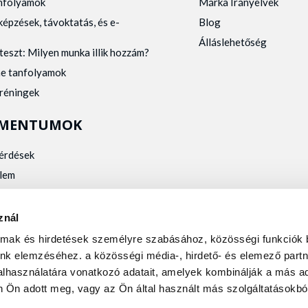
anfolyamok
Márka Irányelvek
képzések, távoktatás, és e-
Blog
Álláslehetőség
teszt: Milyen munka illik hozzám?
ne tanfolyamok
tréningek
MENTUMOK
kérdések
lem
zelés
kalmassági
znál
almak és hirdetések személyre szabásához, közösségi funkciók 
nk elemzéséhez. a közösségi média-, hirdető- és elemező partn
lhasználatára vonatkozó adatait, amelyek kombinálják a más ad
 Ön adott meg, vagy az Ön által használt más szolgáltatásokból