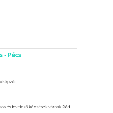
 - Pécs
bképzés
sos és levelező képzések várnak Rád.