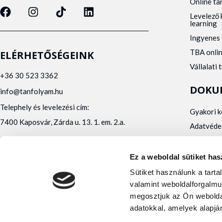
Online t
Levelező 
learning
Ingyenes 
TBA onli
ELÉRHETŐSÉGEINK
Vállalati 
+36 30 523 3362
DOKU
info@tanfolyam.hu
Telephely és levelezési cím:
Gyakori 
7400 Kaposvár, Zárda u. 13. 1. em. 2.a.
Adatvéde
Panaszke
Orvosi al
Ez a weboldal sütiket has
Alfa Kapos Kft.
Sütiket használunk a tart
Felnőttképző engedély száma: E/2020/000010
valamint weboldalforgalmu
Felnőttképző nyilvántartásba vételi száma:
megosztjuk az Ön webolda
B/2020/001473
adatokkal, amelyek alapján