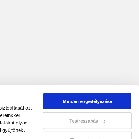
Minden engedélyezése
biztosításához,
ereinkkel
Testreszabás
atokat olyan
 gyűjtöttek.