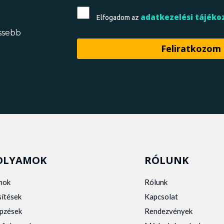
adatkezelési tájéko
Elfogadom az
issebb
OLYAMOK
RÓLUNK
mok
Rólunk
sítések
Kapcsolat
pzések
Rendezvények