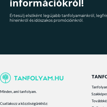
információkról!
Értesülj elsőként legújabb tanfolyamainkról, legfr
híreinkről és időszakos promócióinkról.
TANF
Tanfolya
Minden, ami tanfolyam.
Szakképe
Továbbké
Csatlakozz a közzöségünkhöz: