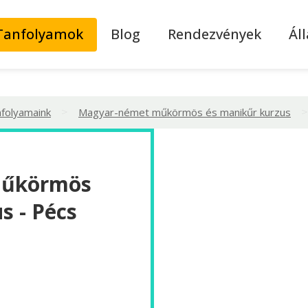
Tanfolyamok
Blog
Rendezvények
Ál
>
>
nfolyamaink
Magyar-német műkörmös és manikűr kurzus
műkörmös
s - Pécs