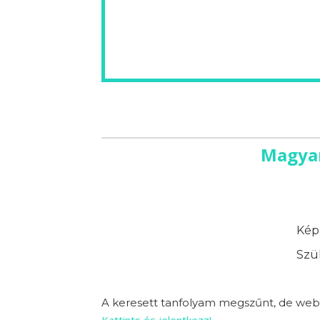
Magyar
Képz
Szük
A keresett tanfolyam megszűnt, de webo
Kattints és jelentkezz!