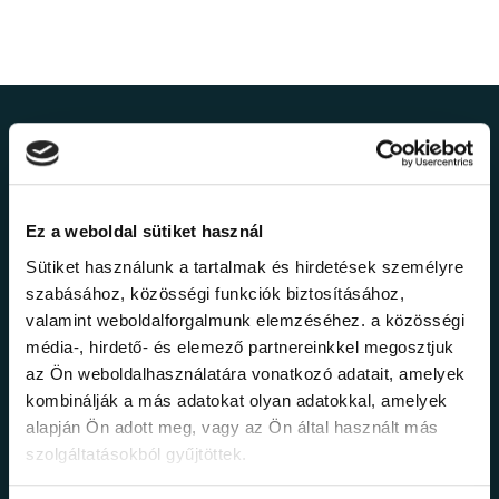
Ne maradj le a
legfrissebb
Ez a weboldal sütiket használ
információkról!
Sütiket használunk a tartalmak és hirdetések személyre
szabásához, közösségi funkciók biztosításához,
valamint weboldalforgalmunk elemzéséhez. a közösségi
Értesülj elsőként legújabb tanfolyamainkról,
legfrissebb híreinkről és időszakos
média-, hirdető- és elemező partnereinkkel megosztjuk
promócióinkról.
az Ön weboldalhasználatára vonatkozó adatait, amelyek
kombinálják a más adatokat olyan adatokkal, amelyek
alapján Ön adott meg, vagy az Ön által használt más
szolgáltatásokból gyűjtöttek.