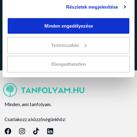
Részletek megjelenítése
adatkezelési tájékoztatóban
Elfogadom az
Minden engedélyezése
foglaltakat.
Testreszabás
Elengedhetetlen
Minden, ami tanfolyam.
Csatlakozz a közzöségünkhöz: