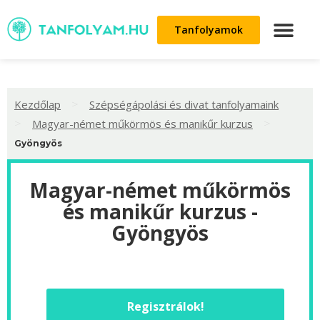
Tanfolyamok
>
Kezdőlap
Szépségápolási és divat tanfolyamaink
>
>
Magyar-német műkörmös és manikűr kurzus
Gyöngyös
Magyar-német műkörmös
és manikűr kurzus -
Gyöngyös
Regisztrálok!