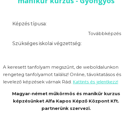
manikűr kurzus - Gyöngyös
Képzés típusa:
Továbbképzés
Szükséges iskolai végzettség:
A keresett tanfolyam megszűnt, de weboldalunkon
rengeteg tanfolyamot találsz! Online, távoktatásos és
Kattints és jelentkezz!
levelező képzések várnak Rád.
Magyar-német műkörmös és manikűr kurzus
képzésünket Alfa Kapos Képző Központ Kft.
partnerünk szervezi.