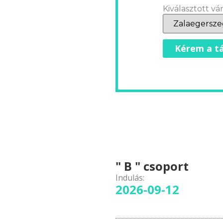
Kiválasztott vár
Kérem a tá
" B " csoport
Indulás:
2026-09-12