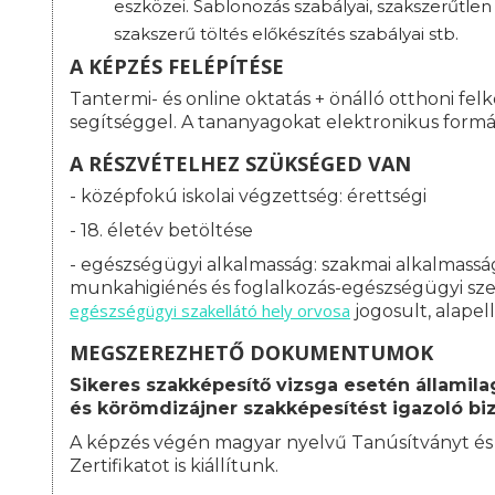
eszközei. Sablonozás szabályai, szakszerűtlen
szakszerű töltés előkészítés szabályai stb.
A KÉPZÉS FELÉPÍTÉSE
Tantermi- és online oktatás + önálló otthoni fel
segítséggel. A tananyagokat elektronikus formá
A RÉSZVÉTELHEZ SZÜKSÉGED VAN
- középfokú iskolai végzettség: érettségi
- 18. életév betöltése
- egészségügyi alkalmasság: s
zakmai alkalmasság
munkahigiénés és foglalkozás-egészségügyi szerv
egészségügyi szakellátó hely orvosa
jogosult, alapel
MEGSZEREZHETŐ DOKUMENTUMOK
Sikeres szakképesítő vizsga esetén államila
és körömdizájner szakképesítést igazoló bi
A képzés végén magyar nyelvű Tanúsítványt é
Zertifikatot is kiállítunk.