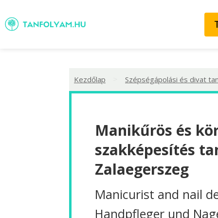
>
Kezdőlap
Szépségápolási és divat ta
Manikűrös és kö
szakképesítés ta
Zalaegerszeg
Manicurist and nail d
Handpfleger und Nag