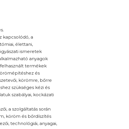
s.
z kapcsolódó, a
miai, élettani,
yógyászati ismeretek
 alkalmazható anyagok
 felhasznált termékek
űkörömépítéshez és
szetevői, körömre, bőrre
shez szükséges kézi és
atuk szabályai, kockázati
ői, a szolgáltatás során
m, köröm és bőrdíszítés
yezői, technológiái, anyagai,