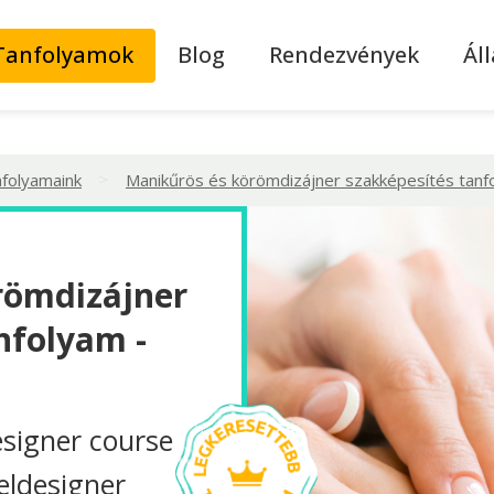
Tanfolyamok
Blog
Rendezvények
Ál
>
nfolyamaink
Manikűrös és körömdizájner szakképesítés tanf
römdizájner
nfolyam -
esigner course
eldesigner