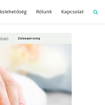
láslehetőség
Rólunk
Kapcsolat
>
olyam
Zalaegerszeg