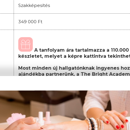
Szakképesítés
349 000 Ft
A tanfolyam ára tartalmazza a 110.000 F
készletet, melyet a képre kattintva tekinth
Most minden új hallgatónknak ingyenes hoz
ajándékba partnerünk, a The Bright Academ
Önfejlesztő, önismereti tréningjéhez
.
Továbbá a regisztráció után megküldött
Ajánd
feltüntetett termékek közül is választhatsz egy
A képzés teljes költsége, amely tartalmazza a
csomagot:
Képzési díj: 349.000 Ft
(egyösszegű befizet