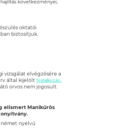
 hajlítás következményei,
készülés oktatói
ban biztosítjuk.
i vizsgálat elvégzésére a
foglalkozás-
 által kijelölt
látó orvos nem jogosult.
g elismert Manikűrös
zonyítvány.
s német nyelvű