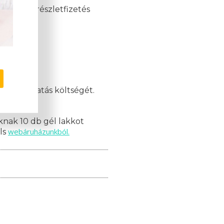
akkor a részletfizetés
orlati oktatás költségét.
mációk!
nak 10 db gél lakkot
webáruházunkból.
ils