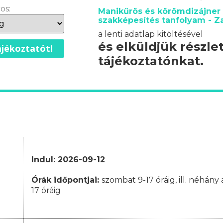
os:
Manikűrös és körömdizájner
szakképesítés tanfolyam - Z
a lenti adatlap kitöltésével
és elküldjük részle
jékoztatót!
tájékoztatónkat.
Indul: 2026-09-12
Órák időpontjai
:
szombat 9-17 óráig, ill. néhán
17 óráig