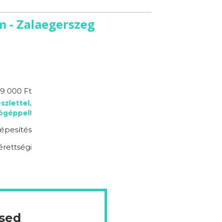
 - Zalaegerszeg
9 000 Ft
szlettel,
lógéppel!
épesítés
érettségi
ésed