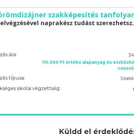
örömdizájner szakképesítés tanfolyam
elvégzésével naprakész tudást szerezhetsz.
és ára:
34
110.000 Ft értékű alapanyag és eszközké
csiszo
és típusa:
Szakk
séges iskolai végzettség:
Küldd el érdeklőd