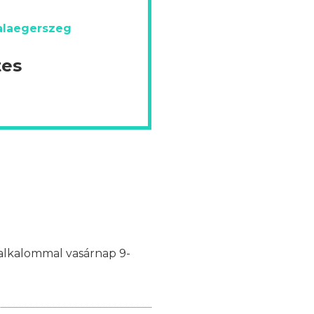
alaegerszeg
tes
y alkalommal vasárnap 9-