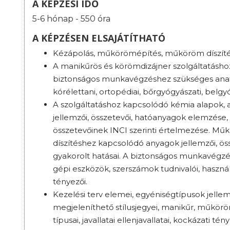
A KÉPZÉSI IDŐ
5-6 hónap - 550 óra
A KÉPZÉSEN ELSAJÁTÍTHATÓ
Kézápolás, műkörömépítés, műköröm díszíté
A manikűrös és körömdizájner szolgáltatásho
biztonságos munkavégzéshez szükséges anató
kórélettani, ortopédiai, bőrgyógyászati, belg
A szolgáltatáshoz kapcsolódó kémia alapok,
jellemzői, összetevői, hatóanyagok elemzése,
összetevőinek INCI szerinti értelmezése. M
díszítéshez kapcsolódó anyagok jellemzői, ös
gyakorolt hatásai. A biztonságos munkavégzé
gépi eszközök, szerszámok tudnivalói, használ
tényezői.
Kezelési terv elemei, egyéniségtípusok jellemz
megjeleníthető stílusjegyei, manikűr, műkörö
típusai, javallatai ellenjavallatai, kockázati tén