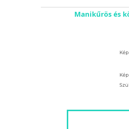
Manikűrös és k
Képz
Képz
Szük