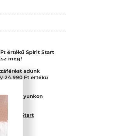
t értékű Spirit Start
etsz meg!
záférést adunk
y 24.990 Ft értékű
ékutalványunkon
et!
 Spirit Start
és esetén)