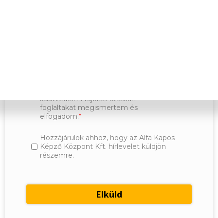
Kijelentem, hogy a regisztrációs
kérdőív kitöltésével, önként és
kifejezetten hozzájárulok ahhoz, hogy
az általam megadott e-mail címre
(a/az) Spirit Akadémia Kft. képzési
értesítő szolgáltatást nyújtson,
valamint az ehhez szükséges
Adatvédelmi
adataimat kezelje az
tájékoztatóban
foglaltak szerint. Az
adatvédelmi tájékoztatóban
foglaltakat megismertem és
elfogadom.
Hozzájárulok ahhoz, hogy az Alfa Kapos
Képző Központ Kft. hírlevelet küldjön
részemre.