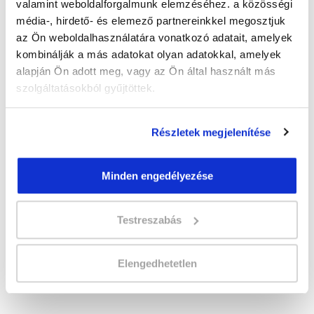
valamint weboldalforgalmunk elemzéséhez. a közösségi
" B " csoport
média-, hirdető- és elemező partnereinkkel megosztjuk
35 nap az indulásig!
az Ön weboldalhasználatára vonatkozó adatait, amelyek
kombinálják a más adatokat olyan adatokkal, amelyek
Időtartam:
5-6 hónap
alapján Ön adott meg, vagy az Ön által használt más
Indulás időpontja:
2026-09-12
szolgáltatásokból gyűjtöttek.
Képzés ára:
349 000 Ft
110.000 Ft értékű alapanyag és
eszközkészlettel, csiszológéppel!
Részletek megjelenítése
Vizsgadíj:
85 000 Ft
Vizsgadíj várható összege
Minden engedélyezése
Testreszabás
Lehet még jelentkezni?
Igen
Jelentkezem!
Elengedhetetlen