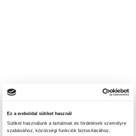
képzési díjat?
Mit írjak az utalási közleménybe?
Mit tartalmaz a képzési díj?
Nem kaptam mindenre választ, kihez
forduljak?
Képzésszervező
Zsalakovics-Bódis Szabina
bodis.szabina@tanfolyam.hu
+36204122166
Ez a weboldal sütiket használ
Sütiket használunk a tartalmak és hirdetések személyre
szabásához, közösségi funkciók biztosításához,