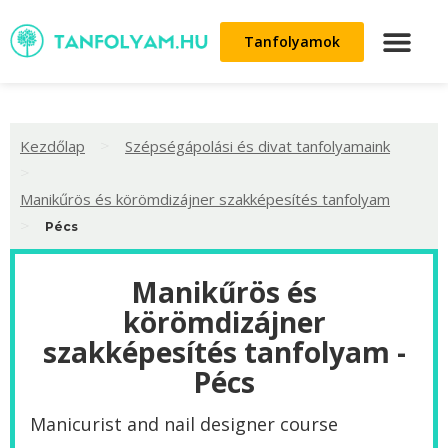
Tanfolyamok
>
Kezdőlap
Szépségápolási és divat tanfolyamaink
>
Manikűrös és körömdizájner szakképesítés tanfolyam
>
Pécs
Manikűrös és
körömdizájner
szakképesítés tanfolyam -
Pécs
Manicurist and nail designer course