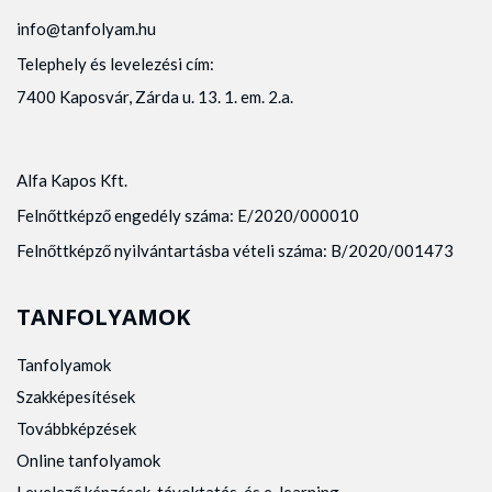
info@tanfolyam.hu
Telephely és levelezési cím:
7400 Kaposvár, Zárda u. 13. 1. em. 2.a.
Alfa Kapos Kft.
Felnőttképző engedély száma: E/2020/000010
Felnőttképző nyilvántartásba vételi száma: B/2020/001473
TANFOLYAMOK
Tanfolyamok
Szakképesítések
Továbbképzések
Online tanfolyamok
Levelező képzések, távoktatás, és e-learning