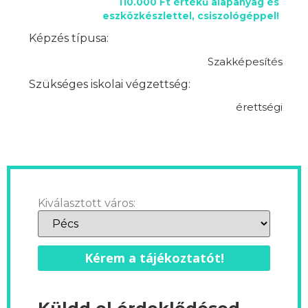
110.000 Ft értékű alapanyag és
eszközkészlettel, csiszológéppel!
Képzés típusa:
Szakképesítés
Szükséges iskolai végzettség:
érettségi
Kiválasztott város:
Kérem a tájékoztatót!