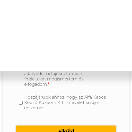
Kijelentem, hogy a regisztrációs
kérdőív kitöltésével, önként és
kifejezetten hozzájárulok ahhoz, hogy
az általam megadott e-mail címre
(a/az) Spirit Akadémia Kft. képzési
értesítő szolgáltatást nyújtson,
valamint az ehhez szükséges
Adatvédelmi
adataimat kezelje az
tájékoztatóban
foglaltak szerint. Az
adatvédelmi tájékoztatóban
foglaltakat megismertem és
elfogadom.
Hozzájárulok ahhoz, hogy az Alfa Kapos
Képző Központ Kft. hírlevelet küldjön
részemre.