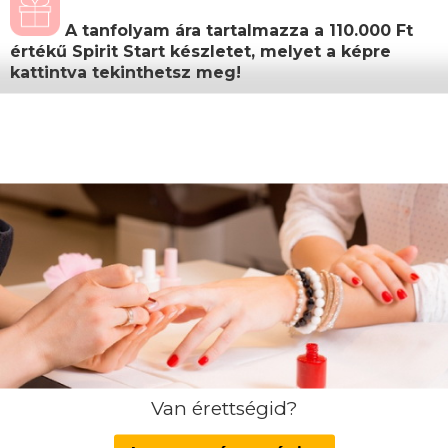
A tanfolyam ára tartalmazza a 110.000 Ft
értékű Spirit Start készletet, melyet a képre
kattintva tekinthetsz meg!
Most minden új hallgatónknak ingyenes
hozzáférést adunk ajándékba partnerünk, a
The Bright Academy 24.990 Ft értékű
Önfejlesztő, önismereti tréningjéhez
.
Továbbá a regisztráció után
megküldött
Ajándékutalványunkon
feltüntetett
termékek közül is választhatsz egyet!
A képzés teljes költsége, amely tartalmazza a
Spirit Start csomagot:
Képzési díj: 349.000 Ft
(egyösszegű befizetés
esetén)
Van érettségid?
Amennyiben nem egyösszegű befizetést választ,
akkor a részletfizetés az alábbiak szerint alakul: