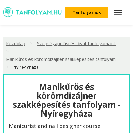
Tanfolyamok
>
Kezdőlap
Szépségápolási és divat tanfolyamaink
>
Manikűrös és körömdizájner szakképesítés tanfolyam
>
Nyíregyháza
Manikűrös és
körömdizájner
szakképesítés tanfolyam -
Nyíregyháza
Manicurist and nail designer course