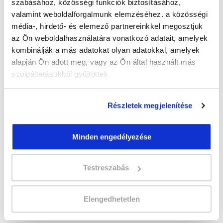
szabásához, közösségi funkciók biztosításához,
valamint weboldalforgalmunk elemzéséhez. a közösségi
média-, hirdető- és elemező partnereinkkel megosztjuk
" B " csoport
az Ön weboldalhasználatára vonatkozó adatait, amelyek
37 nap az indulásig!
kombinálják a más adatokat olyan adatokkal, amelyek
alapján Ön adott meg, vagy az Ön által használt más
Időtartam:
5-6 hónap
szolgáltatásokból gyűjtöttek.
Indulás időpontja:
2026-09-12
Képzés ára:
349 000 Ft
Részletek megjelenítése
110.000 Ft értékű alapanyag és
eszközkészlettel, csiszológéppel!
Vizsgadíj:
85 000 Ft
Minden engedélyezése
Vizsgadíj várható összege
Testreszabás
Lehet még jelentkezni?
Igen
Elengedhetetlen
Jelentkezem!