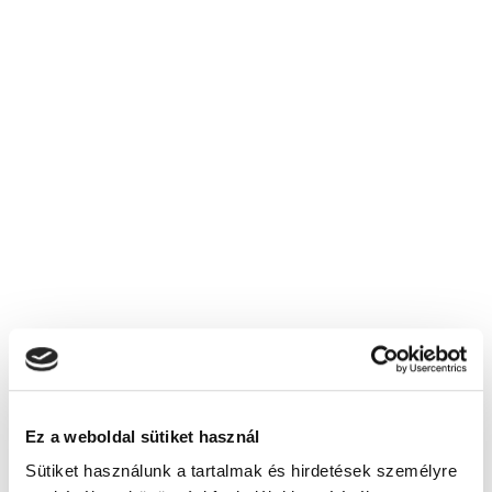
Milyen bankszámlaszámra kell utalni a
képzési díjat?
Mit írjak az utalási közleménybe?
Mit tartalmaz a képzési díj?
Nem kaptam mindenre választ, kihez
forduljak?
Képzésszervező
Szikra Borbála
szikra.borbala@tanfolyam.hu
+36307145576
Ez a weboldal sütiket használ
Sütiket használunk a tartalmak és hirdetések személyre