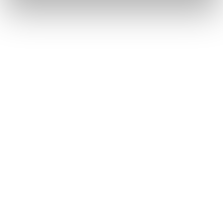
Végezd el
Manikűrös és körömdizájner
szakképesítés tanfolyam - Nyíregyháza
tanfolyamunkat és váltsd valóra az álmaidat!
Töltsd ki adatlapunkat,
hogy eljuttathassuk Hozzád
INGYENES és MINDEN
KÖTELEZETTSÉGTŐL
MENTES tájékoztató
anyagunkat!
Kérjük, hogy a személyi
igazolványban szereplő
adatok alapján töltsd ki az