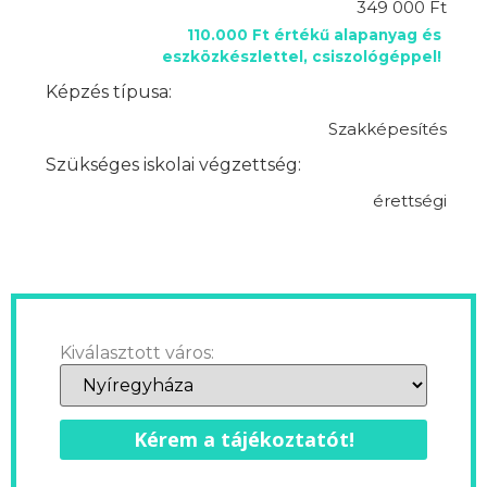
349 000 Ft
110.000 Ft értékű alapanyag és
eszközkészlettel, csiszológéppel!
Képzés típusa:
Szakképesítés
Szükséges iskolai végzettség:
érettségi
Kiválasztott város:
Kérem a tájékoztatót!