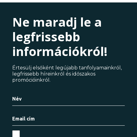
Ne maradj le a
legfrissebb
információkról!
Értesülj elsőként legújabb tanfolyamainkról,
legfrissebb híreinkről és időszakos
promócióinkról.