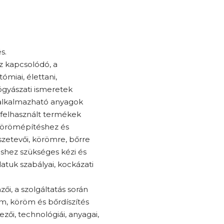
s.
z kapcsolódó, a
miai, élettani,
yógyászati ismeretek
 alkalmazható anyagok
 felhasznált termékek
űkörömépítéshez és
szetevői, körömre, bőrre
shez szükséges kézi és
atuk szabályai, kockázati
ői, a szolgáltatás során
m, köröm és bőrdíszítés
yezői, technológiái, anyagai,