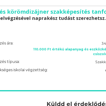
és körömdizájner szakképesítés tanfo
elvégzésével naprakész tudást szerezhetsz.
és ára:
34
110.000 Ft értékű alapanyag és eszközké
csiszo
és típusa:
Szakk
séges iskolai végzettség:
Küldd el érdeklőd