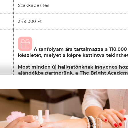
Szakképesítés
349 000 Ft
A tanfolyam ára tartalmazza a 110.000 F
készletet, melyet a képre kattintva tekinth
Most minden új hallgatónknak ingyenes hoz
ajándékba partnerünk, a The Bright Academ
Önfejlesztő, önismereti tréningjéhez
.
Továbbá a regisztráció után megküldött
Ajánd
feltüntetett termékek közül is választhatsz egy
A képzés teljes költsége, amely tartalmazza a
csomagot:
Képzési díj: 349.000 Ft
(egyösszegű befizet