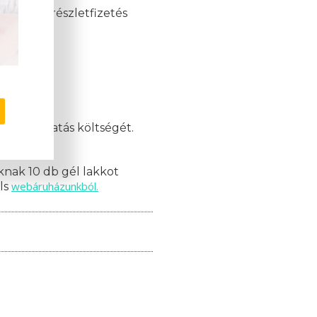
akkor a részletfizetés
orlati oktatás költségét.
mációk!
nak 10 db gél lakkot
webáruházunkból.
ils