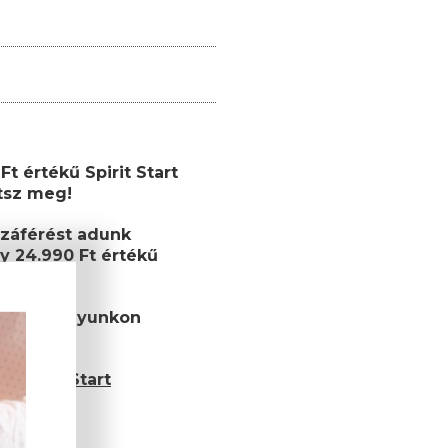
t értékű Spirit Start
etsz meg!
záférést adunk
y 24.990 Ft értékű
ékutalványunkon
et!
 Spirit Start
és esetén)