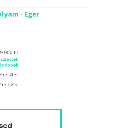
lyam - Eger
9 000 Ft
szlettel,
lógéppel!
épesítés
érettségi
ésed