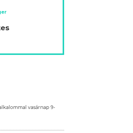
ger
tes
y alkalommal vasárnap 9-