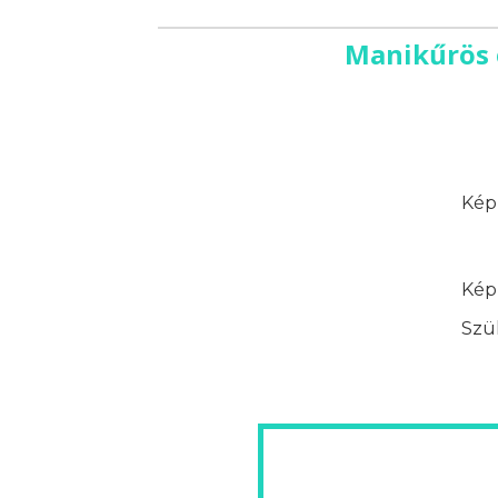
Manikűrös 
Képz
Képz
Szük