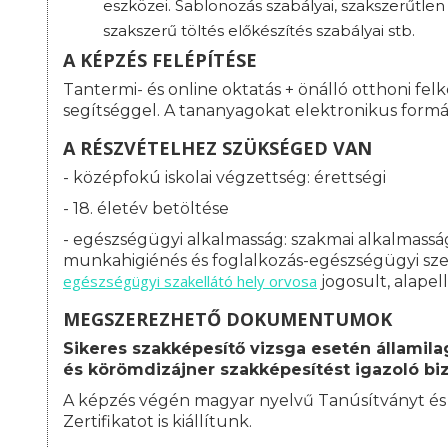
eszközei. Sablonozás szabályai, szakszerűtlen
szakszerű töltés előkészítés szabályai stb.
A KÉPZÉS FELÉPÍTÉSE
Tantermi- és online oktatás + önálló otthoni fel
segítséggel. A tananyagokat elektronikus formá
A RÉSZVÉTELHEZ SZÜKSÉGED VAN
- középfokú iskolai végzettség: érettségi
- 18. életév betöltése
- egészségügyi alkalmasság: s
zakmai alkalmasság
munkahigiénés és foglalkozás-egészségügyi szerv
egészségügyi szakellátó hely orvosa
jogosult, alapel
MEGSZEREZHETŐ DOKUMENTUMOK
Sikeres szakképesítő vizsga esetén államila
és körömdizájner szakképesítést igazoló bi
A képzés végén magyar nyelvű Tanúsítványt é
Zertifikatot is kiállítunk.