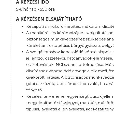
A KÉPZÉSI IDŐ
5-6 hónap - 550 óra
A KÉPZÉSEN ELSAJÁTÍTHATÓ
Kézápolás, műkörömépítés, műköröm díszíté
A manikűrös és körömdizájner szolgáltatásho
biztonságos munkavégzéshez szükséges anató
kórélettani, ortopédiai, bőrgyógyászati, belg
A szolgáltatáshoz kapcsolódó kémia alapok,
jellemzői, összetevői, hatóanyagok elemzése,
összetevőinek INCI szerinti értelmezése. M
díszítéshez kapcsolódó anyagok jellemzői, ös
gyakorolt hatásai. A biztonságos munkavégzé
gépi eszközök, szerszámok tudnivalói, használ
tényezői.
Kezelési terv elemei, egyéniségtípusok jellemz
megjeleníthető stílusjegyei, manikűr, műkörö
típusai, javallatai ellenjavallatai, kockázati tén