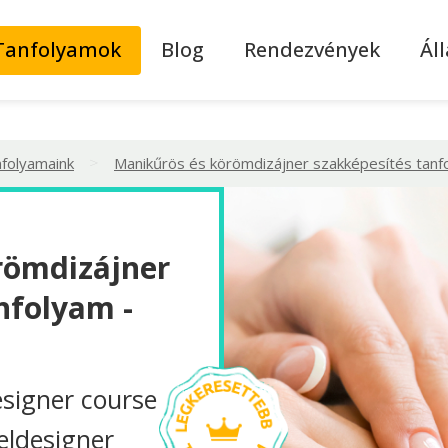
Tanfolyamok
Blog
Rendezvények
Ál
>
nfolyamaink
Manikűrös és körömdizájner szakképesítés tanf
römdizájner
nfolyam -
esigner course
eldesigner