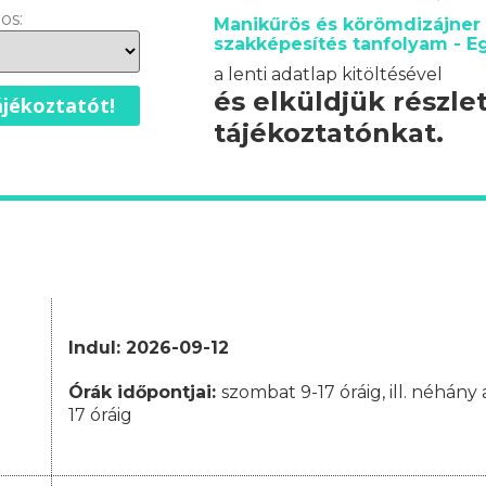
os:
Manikűrös és körömdizájner
szakképesítés tanfolyam - E
a lenti adatlap kitöltésével
és elküldjük részle
jékoztatót!
tájékoztatónkat.
Indul: 2026-09-12
Órák időpontjai
:
szombat 9-17 óráig, ill. néhán
17 óráig