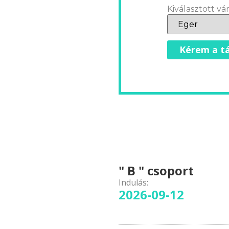
Kiválasztott vár
Kérem a tá
" B " csoport
Indulás:
2026-09-12