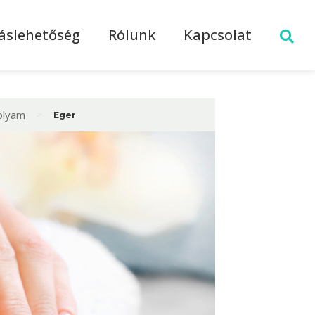
láslehetőség
Rólunk
Kapcsolat
>
olyam
Eger