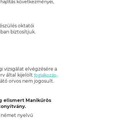
 hajlítás következményei,
készülés oktatói
ban biztosítjuk.
i vizsgálat elvégzésére a
foglalkozás-
 által kijelölt
látó orvos nem jogosult.
g elismert Manikűrös
zonyítvány.
s német nyelvű