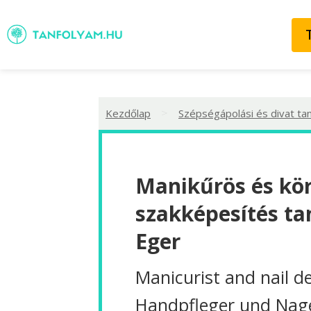
>
Kezdőlap
Szépségápolási és divat ta
Manikűrös és kö
szakképesítés ta
Eger
Manicurist and nail d
Handpfleger und Nag