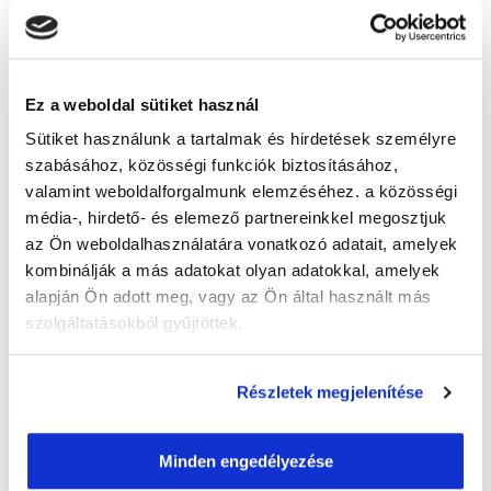
Vizsgadíj várható összege
A csoport a meghirdetett időpontban
Ez a weboldal sütiket használ
biztosan indul!
Sütiket használunk a tartalmak és hirdetések személyre
szabásához, közösségi funkciók biztosításához,
Lehet még csatlakozni?
Igen
valamint weboldalforgalmunk elemzéséhez. a közösségi
Jelentkezem!
média-, hirdető- és elemező partnereinkkel megosztjuk
az Ön weboldalhasználatára vonatkozó adatait, amelyek
kombinálják a más adatokat olyan adatokkal, amelyek
alapján Ön adott meg, vagy az Ön által használt más
" F " csoport
szolgáltatásokból gyűjtöttek.
49 nap az indulásig!
Részletek megjelenítése
Időtartam:
6 hónap
Indulás időpontja:
2026-09-25
Képzés ára:
309 000 Ft
Minden engedélyezése
egyösszegű befizetés esetén