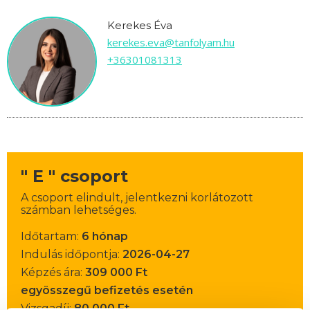
Kerekes Éva
kerekes.eva@tanfolyam.hu
+36301081313
" E " csoport
A csoport elindult, jelentkezni korlátozott
számban lehetséges.
Időtartam:
6 hónap
Indulás időpontja:
2026-04-27
Képzés ára:
309 000 Ft
egyösszegű befizetés esetén
Vizsgadíj:
80 000 Ft