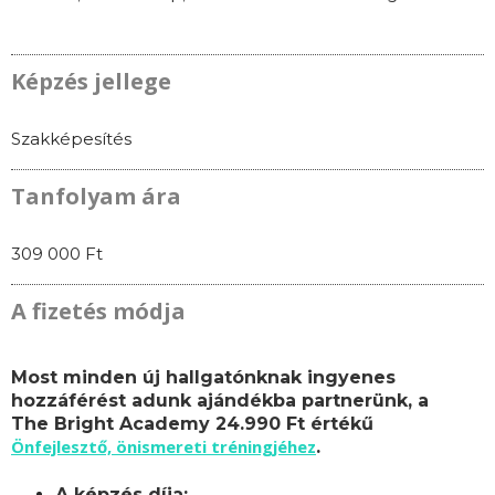
Képzés jellege
Szakképesítés
Tanfolyam ára
309 000 Ft
A fizetés módja
Most minden új hallgatónknak ingyenes
hozzáférést adunk ajándékba partnerünk, a
The Bright Academy 24.990 Ft értékű
Önfejlesztő, önismereti tréningjéhez
.
A képzés díja: