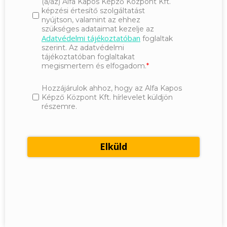
(a/az) Alfa Kapos Képző Központ Kft.
képzési értesítő szolgáltatást
nyújtson, valamint az ehhez
szükséges adataimat kezelje az
Adatvédelmi tájékoztatóban
foglaltak
szerint. Az adatvédelmi
tájékoztatóban foglaltakat
megismertem és elfogadom.
Hozzájárulok ahhoz, hogy az Alfa Kapos
Képző Központ Kft. hírlevelet küldjön
részemre.