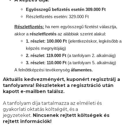
Egyösszegű befizetés esetén 309.000 Ft
Részletfizetés esetén: 329.000 Ft
Részletfizetés:
ha nem egyösszegű fizetést választja,
akkor a
részletfizetés
az alábbiak szerint alakul:
1. részlet: 100.000 Ft
(jelentkezéskor, legkésőbb a
képzés megnyitójáig)
2. részlet
:
119
.000 Ft
(a tanfolyam 2. alkalmáig)
3. részlet: 110.000 Ft
(a tanfolyam 5. alkalmáig)
A
felnőttképzési
tevékenység
áfamentes.
Aktuális kedvezményért, kuponért regisztrálj a
tanfolyamra! Részleteket a regisztráció után
kapott e-mailben találsz.
A tanfolyam díja tartalmazza az elméleti és
gyakorlati oktatás költségét, és a
jegyzeteket.
Nincsenek rejtett költségek és
rejtett információk!