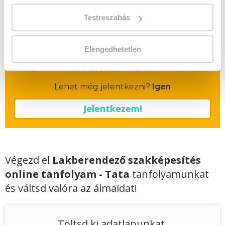
Vizsgadíj:
80 000 Ft
Testreszabás
Vizsgadíj várható összege
Elengedhetetlen
A csoport a meghirdetett időpontban
biztosan indul!
Lehet még jelentkezni?
Igen
Jelentkezem!
Végezd el
Lakberendező szakképesítés
online tanfolyam - Tata
tanfolyamunkat
és váltsd valóra az álmaidat!
Töltsd ki adatlapunkat,