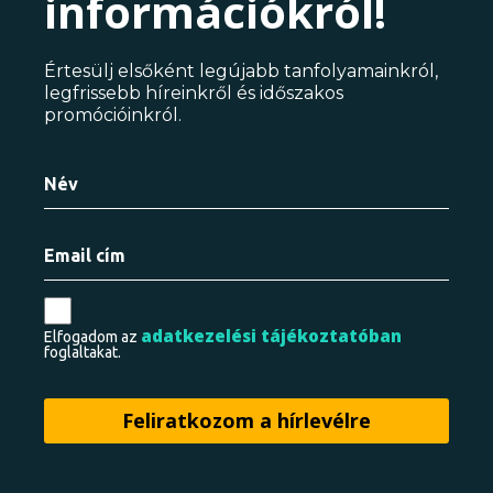
információkról!
Értesülj elsőként legújabb tanfolyamainkról,
legfrissebb híreinkről és időszakos
promócióinkról.
adatkezelési tájékoztatóban
Elfogadom az
foglaltakat.