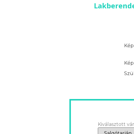
Lakberende
Képz
Képz
Szük
Kiválasztott vár