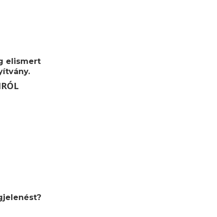
g elismert
ítvány.
MRÓL
jelenést?