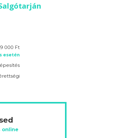
Salgótarján
9 000 Ft
s esetén
épesítés
érettségi
ésed
 online