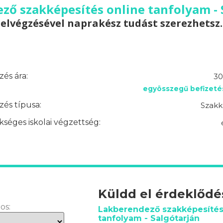
ző szakképesítés online tanfolyam - 
elvégzésével naprakész tudást szerezhetsz.
és ára:
30
egyösszegű befizeté
és típusa:
Szakk
séges iskolai végzettség:
Küldd el érdeklőd
os:
Lakberendező szakképesítés
tanfolyam - Salgótarján