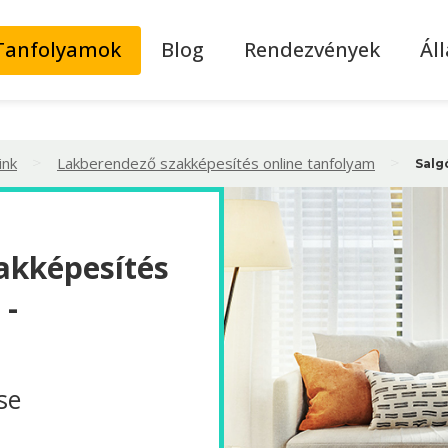
Tanfolyamok
Blog
Rendezvények
Ál
>
>
ink
Lakberendező szakképesítés online tanfolyam
Salg
akképesítés
 -
se