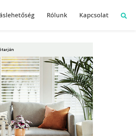
láslehetőség
Rólunk
Kapcsolat
ótarján