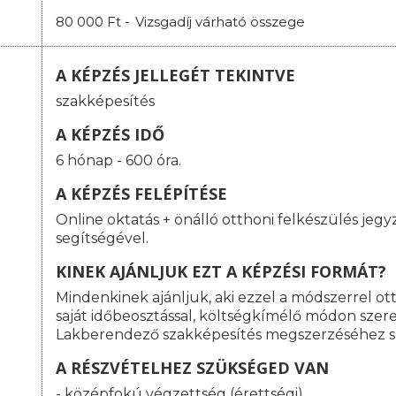
80 000 Ft -
Vizsgadíj várható összege
A KÉPZÉS JELLEGÉT TEKINTVE
szakképesítés
A KÉPZÉS IDŐ
6 hónap - 600 óra.
A KÉPZÉS FELÉPÍTÉSE
Online oktatás
+ önálló otthoni felkészülés jeg
segítségével.
KINEK AJÁNLJUK EZT A KÉPZÉSI FORMÁT?
Mindenkinek ajánljuk, aki ezzel a módszerrel o
saját időbeosztással, költségkímélő módon szeret
Lakberendező szakképesítés megszerzéséhez s
A RÉSZVÉTELHEZ SZÜKSÉGED VAN
- középfokú végzettség (érettségi)