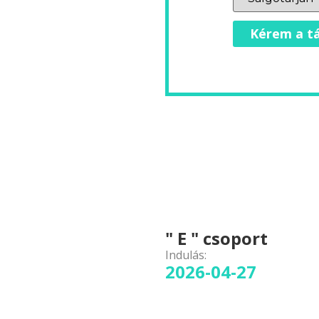
Kérem a tá
" E " csoport
Indulás:
2026-04-27