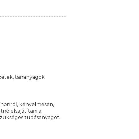
yzetek, tananyagok
tthonról, kényelmesen,
né elsajátítani a
zükséges tudásanyagot.