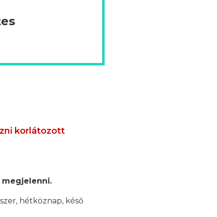
tes
ni korlátozott
 megjelenni.
szer, hétköznap, késő