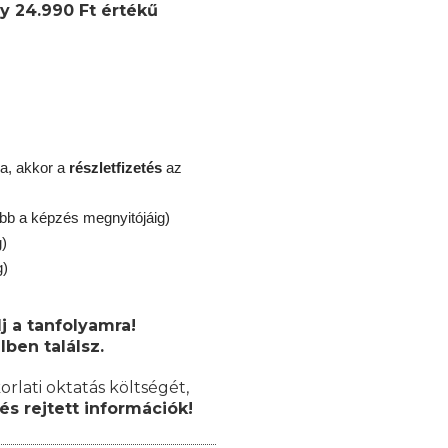
y 24.990 Ft értékű
a, akkor a
részletfizetés
az
őbb a képzés megnyitójáig)
g)
g)
j a tanfolyamra!
lben találsz.
orlati oktatás költségét,
és rejtett információk!