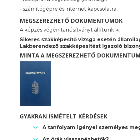
- számítógépre és internet kapcsolatra
MEGSZEREZHETŐ DOKUMENTUMOK
A képzés végén tanúsítványt állítunk ki.
Sikeres szakképesítő vizsga esetén államila
Lakberendező szakképesítést igazoló bizony
MINTA A MEGSZEREZHETŐ DOKUMENTU
GYAKRAN ISMÉTELT KÉRDÉSEK
A tanfolyam igényel személyes meg
Az órák visszanézhetők?