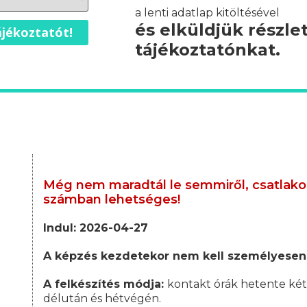
a lenti adatlap kitöltésével
és elküldjük részle
jékoztatót!
tájékoztatónkat.
Még nem maradtál le semmiről, csatlakoz
számban lehetséges!
Indul: 2026-04-27
A képzés kezdetekor nem kell személyesen
A felkészítés módja:
kontakt órák hetente két
délután és hétvégén.