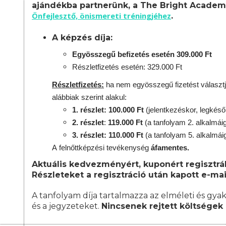
ajándékba partnerünk, a The Bright Academ
Önfejlesztő, önismereti tréningjéhez
.
A képzés díja:
Egyösszegű befizetés esetén 309.000 Ft
Részletfizetés esetén: 329.000 Ft
Részletfizetés:
ha nem egyösszegű fizetést választj
alábbiak szerint alakul:
1. részlet: 100.000 Ft
(jelentkezéskor, legkés
2. részlet
:
119
.000 Ft
(a tanfolyam 2. alkalmái
3. részlet: 110.000 Ft
(a tanfolyam 5. alkalmái
A
felnőttképzési
tevékenység
áfamentes.
Aktuális kedvezményért, kuponért regisztrál
Részleteket a regisztráció után kapott e-mai
A tanfolyam díja tartalmazza az elméleti és gyak
és a jegyzeteket.
Nincsenek rejtett költségek 