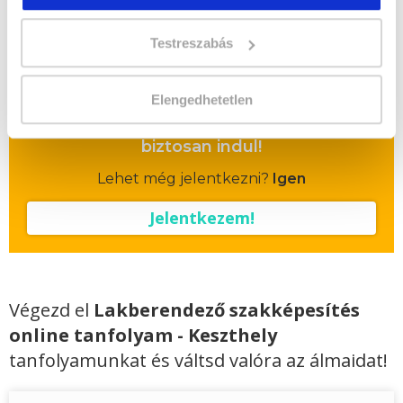
egyösszegű befizetés esetén
Vizsgadíj:
80 000 Ft
Testreszabás
Vizsgadíj várható összege
Elengedhetetlen
A csoport a meghirdetett időpontban
biztosan indul!
Lehet még jelentkezni?
Igen
Jelentkezem!
Végezd el
Lakberendező szakképesítés
online tanfolyam - Keszthely
tanfolyamunkat és váltsd valóra az álmaidat!