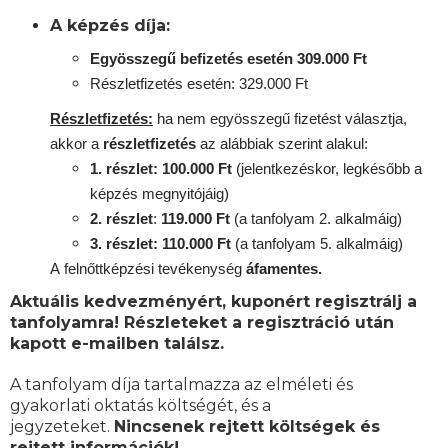
A képzés díja:
Egyösszegű befizetés esetén 309.000 Ft
Részletfizetés esetén: 329.000 Ft
Részletfizetés:
ha nem egyösszegű fizetést választja,
akkor a
részletfizetés
az alábbiak szerint alakul:
1. részlet: 100.000 Ft
(jelentkezéskor, legkésőbb a
képzés megnyitójáig)
2. részlet
:
119
.000 Ft
(a tanfolyam 2. alkalmáig)
3. részlet: 110.000 Ft
(a tanfolyam 5. alkalmáig)
A
felnőttképzési
tevékenység
áfamentes.
Aktuális kedvezményért, kuponért regisztrálj a
tanfolyamra! Részleteket a regisztráció után
kapott e-mailben találsz.
A tanfolyam díja tartalmazza az elméleti és
gyakorlati oktatás költségét, és a
jegyzeteket.
Nincsenek rejtett költségek és
rejtett információk!