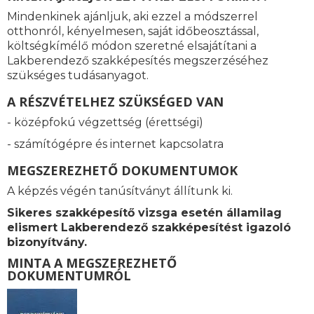
Mindenkinek ajánljuk, aki ezzel a módszerrel
otthonról, kényelmesen, saját időbeosztással,
költségkímélő módon szeretné elsajátítani a
Lakberendező szakképesítés megszerzéséhez
szükséges tudásanyagot.
A RÉSZVÉTELHEZ SZÜKSÉGED VAN
- középfokú végzettség (érettségi)
- számítógépre és internet kapcsolatra
MEGSZEREZHETŐ DOKUMENTUMOK
A képzés végén tanúsítványt állítunk ki.
Sikeres szakképesítő vizsga esetén államilag
elismert Lakberendező szakképesítést igazoló
bizonyítvány.
MINTA A MEGSZEREZHETŐ
DOKUMENTUMRÓL