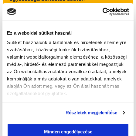
Vizsgadíj:
80 000 Ft
Vizsgadíj várható összege
Ez a weboldal sütiket használ
A csoport a meghirdetett időpontban
Sütiket használunk a tartalmak és hirdetések személyre
biztosan indul!
szabásához, közösségi funkciók biztosításához,
Lehet még csatlakozni?
Igen
valamint weboldalforgalmunk elemzéséhez. a közösségi
média-, hirdető- és elemező partnereinkkel megosztjuk
Jelentkezem!
az Ön weboldalhasználatára vonatkozó adatait, amelyek
kombinálják a más adatokat olyan adatokkal, amelyek
alapján Ön adott meg, vagy az Ön által használt más
szolgáltatásokból gyűjtöttek.
" F " csoport
49 nap az indulásig!
Részletek megjelenítése
Időtartam:
6 hónap
Indulás időpontja:
2026-09-25
Minden engedélyezése
Képzés ára:
309 000 Ft