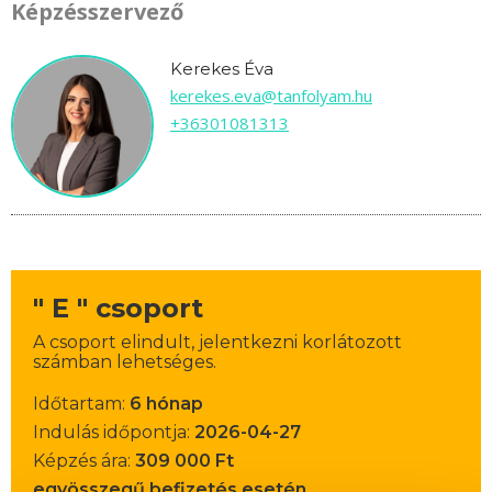
Képzésszervező
Kerekes Éva
kerekes.eva@tanfolyam.hu
+36301081313
" E " csoport
A csoport elindult, jelentkezni korlátozott
számban lehetséges.
Időtartam:
6 hónap
Indulás időpontja:
2026-04-27
Képzés ára:
309 000 Ft
egyösszegű befizetés esetén