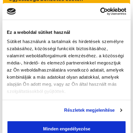
Vizsgadíj:
80 000 Ft
Vizsgadíj várható összege
Ez a weboldal sütiket használ
A csoport a meghirdetett időpontban
Sütiket használunk a tartalmak és hirdetések személyre
biztosan indul!
szabásához, közösségi funkciók biztosításához,
Lehet még csatlakozni?
Igen
valamint weboldalforgalmunk elemzéséhez. a közösségi
média-, hirdető- és elemező partnereinkkel megosztjuk
Jelentkezem!
az Ön weboldalhasználatára vonatkozó adatait, amelyek
kombinálják a más adatokat olyan adatokkal, amelyek
alapján Ön adott meg, vagy az Ön által használt más
szolgáltatásokból gyűjtöttek.
" F " csoport
48 nap az indulásig!
Részletek megjelenítése
Időtartam:
6 hónap
Indulás időpontja:
2026-09-25
Minden engedélyezése
Képzés ára:
309 000 Ft