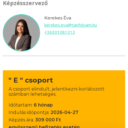
Képzésszervező
Kerekes Éva
kerekes.eva@tanfolyam.hu
+36301081313
" E " csoport
A csoport elindult, jelentkezni korlátozott
számban lehetséges.
Időtartam:
6 hónap
Indulás időpontja:
2026-04-27
Képzés ára:
309 000 Ft
egyösszegű befizetés esetén