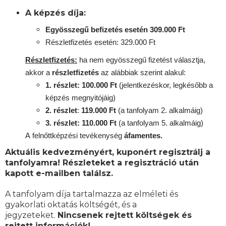
A képzés díja:
Egyösszegű befizetés esetén 309.000 Ft
Részletfizetés esetén: 329.000 Ft
Részletfizetés:
ha nem egyösszegű fizetést választja,
akkor a
részletfizetés
az alábbiak szerint alakul:
1. részlet: 100.000 Ft
(jelentkezéskor, legkésőbb a
képzés megnyitójáig)
2. részlet
:
119
.000 Ft
(a tanfolyam 2. alkalmáig)
3. részlet: 110.000 Ft
(a tanfolyam 5. alkalmáig)
A
felnőttképzési
tevékenység
áfamentes.
Aktuális kedvezményért, kuponért regisztrálj a
tanfolyamra! Részleteket a regisztráció után
kapott e-mailben találsz.
A tanfolyam díja tartalmazza az elméleti és
gyakorlati oktatás költségét, és a
jegyzeteket.
Nincsenek rejtett költségek és
rejtett információk!