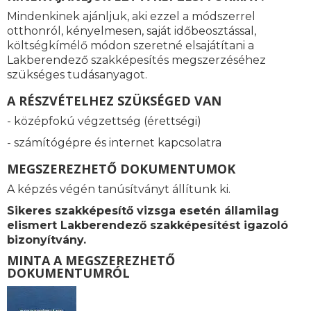
Mindenkinek ajánljuk, aki ezzel a módszerrel
otthonról, kényelmesen, saját időbeosztással,
költségkímélő módon szeretné elsajátítani a
Lakberendező szakképesítés megszerzéséhez
szükséges tudásanyagot.
A RÉSZVÉTELHEZ SZÜKSÉGED VAN
- középfokú végzettség (érettségi)
- számítógépre és internet kapcsolatra
MEGSZEREZHETŐ DOKUMENTUMOK
A képzés végén tanúsítványt állítunk ki.
Sikeres szakképesítő vizsga esetén államilag
elismert Lakberendező szakképesítést igazoló
bizonyítvány.
MINTA A MEGSZEREZHETŐ
DOKUMENTUMRÓL