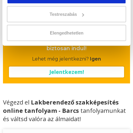
egyösszegű befizetés esetén
Vizsgadíj:
80 000 Ft
Testreszabás
Vizsgadíj várható összege
Elengedhetetlen
A csoport a meghirdetett időpontban
biztosan indul!
Lehet még jelentkezni?
Igen
Jelentkezem!
Végezd el
Lakberendező szakképesítés
online tanfolyam - Barcs
tanfolyamunkat
és váltsd valóra az álmaidat!