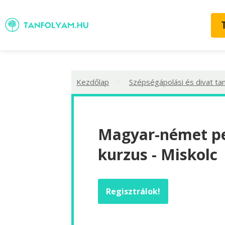
>
Kezdőlap
Szépségápolási és divat ta
Magyar-német p
kurzus - Miskolc
Regisztrálok!