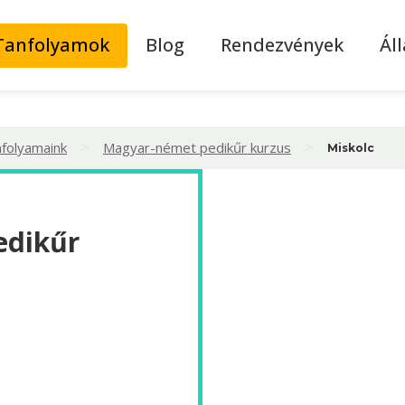
Tanfolyamok
Blog
Rendezvények
Ál
>
>
nfolyamaink
Magyar-német pedikűr kurzus
Miskolc
edikűr