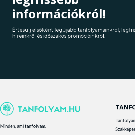
információkról!
Értesülj elsőként legújabb tanfolyamainkról, legfr
híreinkről és időszakos promócióinkról.
TANF
Tanfolya
Minden, ami tanfolyam.
Szakképe