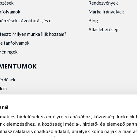
pzések
Rendezvények
anfolyamok
Márka Irányelvek
képzések, távoktatás, és e-
Blog
Álláslehetőség
teszt: Milyen munka illik hozzám?
ne tanfolyamok
tréningek
MENTUMOK
kérdések
lem
zelés
kalmassági
znál
almak és hirdetések személyre szabásához, közösségi funkciók 
nk elemzéséhez. a közösségi média-, hirdető- és elemező partn
lhasználatára vonatkozó adatait, amelyek kombinálják a más ad