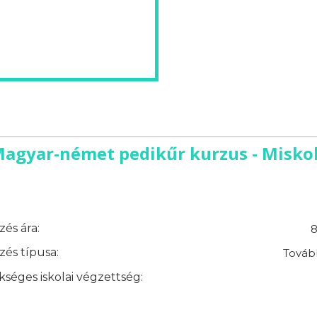
agyar-német pedikűr kurzus - Misko
és ára:
8
és típusa:
Továb
séges iskolai végzettség: