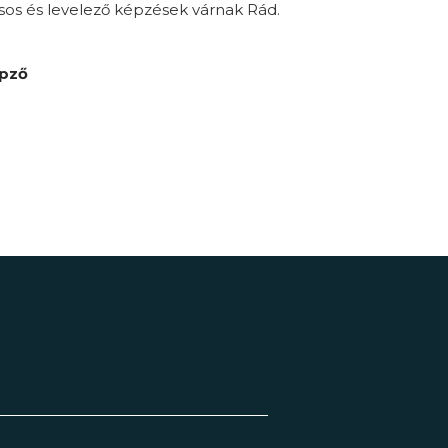
sos és levelező képzések várnak Rád.
épző