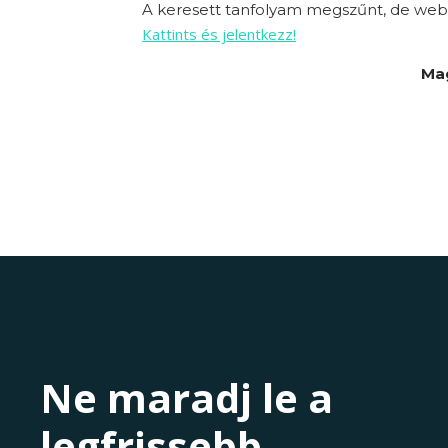
A keresett tanfolyam megszűnt, de webo
Kattints és jelentkezz!
Mag
Ne maradj le a
legfrissebb