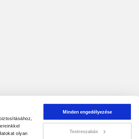
Minden engedélyezése
biztosításához,
ereinkkel
Testreszabás
atokat olyan