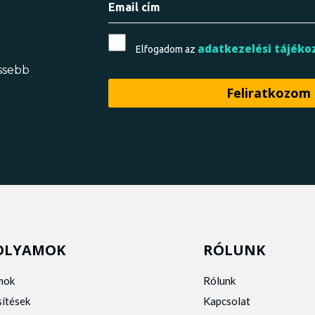
adatkezelési tájéko
Elfogadom az
issebb
OLYAMOK
RÓLUNK
mok
Rólunk
sítések
Kapcsolat