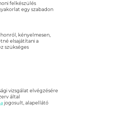
honi felkészülés
gyakorlat egy szabadon
tthonról, kényelmesen,
né elsajátítani a
ez szükséges
ági vizsgálat elvégzésére
erv által
sa
jogosult, alapellátó