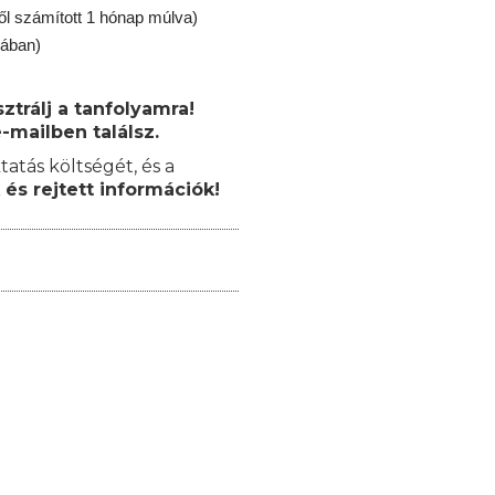
ől számított 1 hónap múlva)
jában)
trálj a tanfolyamra!
-mailben találsz.
tatás költségét, és a
 és rejtett információk!