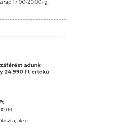
znap 17:00-20:00-ig.
záférést adunk
y 24.990 Ft értékű
Ft
.000 Ft
lasztja, akkor