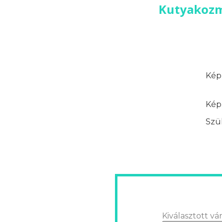
Kutyakozme
Képz
Képz
Szük
Kiválasztott vár