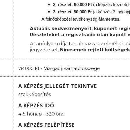
2. részlet
: 90
.000 Ft
(a képzés kezdetét
3. részlet
:
5
0.000 Ft
(a képzés 3. hónap
A
felnőttképzési
tevékenység
áfamentes.
Aktuális kedvezményért, kuponért regisz
Részleteket a regisztráció után kapott e
A tanfolyam díja tartalmazza az elméleti ok
jegyzeteket.
Nincsenek rejtett költségek
78 000 Ft -
Vizsgadíj várható összege
A KÉPZÉS JELLEGÉT TEKINTVE
szakképesítés
A KÉPZÉS IDŐ
4-5 hónap - 320 óra.
A KÉPZÉS FELÉPÍTÉSE