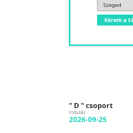
Kérem a tá
" D " csoport
Indulás:
2026-09-25