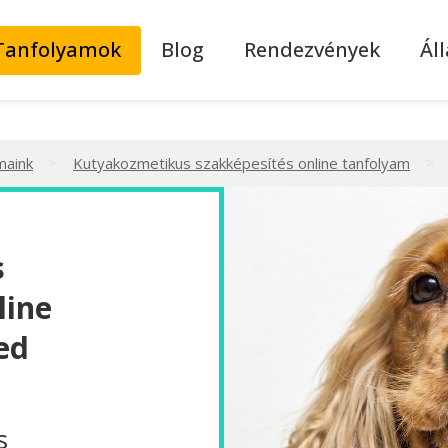
Tanfolyamok
Blog
Rendezvények
Ál
>
>
maink
Kutyakozmetikus szakképesítés online tanfolyam
s
line
ed
s