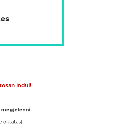
tes
tosan indul!
 megjelenni.
e oktatás)