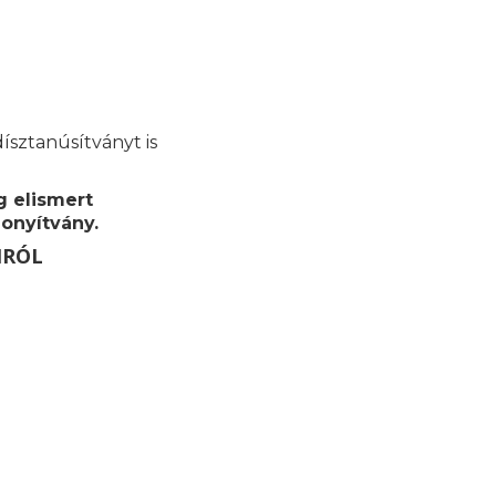
ísztanúsítványt is
g elismert
onyítvány.
MRÓL