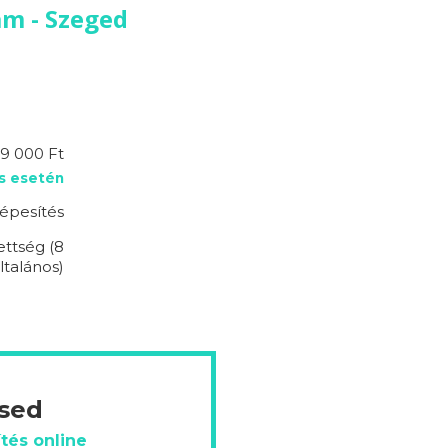
m - Szeged
59 000 Ft
s esetén
épesítés
ettség (8
ltalános)
ésed
tés online