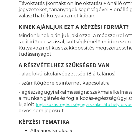
Távoktatás (kontakt online oktatás) + önálló ott
jegyzeteket, tananyagok segítségével + önálló 
választható kutyakozmetikában.
KINEK AJÁNLJUK EZT A KÉPZÉSI FORMÁT?
Mindenkinek ajánljuk, aki ezzel a módszerrel o
saját időbeosztással, költségkímélő módon szeret
Kutyakozmetikus szakképesítés megszerzéséh
tudásanyagot.
A RÉSZVÉTELHEZ SZÜKSÉGED VAN
- alapfokú iskolai végzettség (8 általános)
- számítógépre és internet kapcsolatra
- egészségügyi alkalmasságra: s
zakmai alkalmass
a munkahigiénés és foglalkozás-egészségügyi sz
foglalkozás-
egészségügyi szakellátó hely orvo
kijelölt
orvos nem jogosult.
KÉPZÉSI TEMATIKA
Általános kinológia