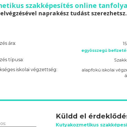
tikus szakképesítés online tanfolya
elvégzésével naprakész tudást szerezhetsz.
és ára:
1
egyösszegű befizeté
és típusa:
Szakk
séges iskolai végzettség:
alapfokú iskolai végz
á
Küldd el érdeklőd
os:
Kutyakozmetikus szakképesí