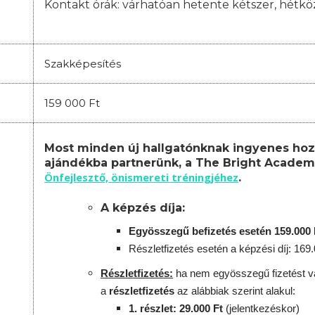
Kontakt órák: várhatóan
hetente kétszer, hétkö
Szakképesítés
159 000 Ft
Most minden új hallgatónknak ingyenes hoz
ajándékba partnerünk, a The Bright Academ
Önfejlesztő, önismereti tréningjéhez
.
A képzés díja:
Egyösszegű befizetés esetén 159.000 
Részletfizetés esetén a képzési díj: 169
Részletfizetés:
ha nem egyösszegű fizetést vá
a
részletfizetés
az alábbiak szerint alakul:
1. részlet: 29.000 Ft
(jelentkezéskor)