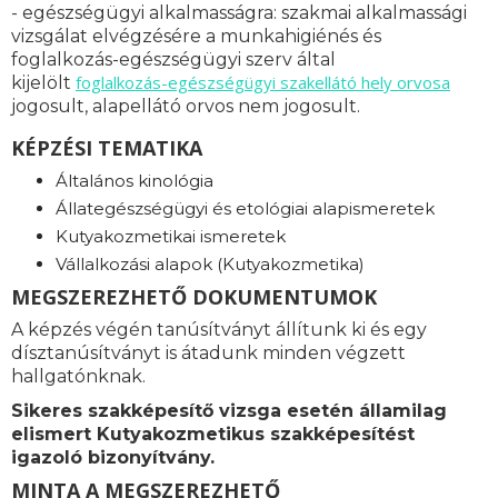
- egészségügyi alkalmasságra: s
zakmai alkalmassági
vizsgálat elvégzésére a munkahigiénés és
foglalkozás-egészségügyi szerv által
foglalkozás-
egészségügyi szakellátó hely orvosa
kijelölt
jogosult, alapellátó orvos nem jogosult.
KÉPZÉSI TEMATIKA
Általános kinológia
Állategészségügyi és etológiai alapismeretek
Kutyakozmetikai ismeretek
Vállalkozási alapok (Kutyakozmetika)
MEGSZEREZHETŐ DOKUMENTUMOK
A képzés végén tanúsítványt állítunk ki és egy
dísztanúsítványt is átadunk minden végzett
hallgatónknak.
Sikeres szakképesítő vizsga esetén államilag
elismert Kutyakozmetikus szakképesítést
igazoló bizonyítvány.
MINTA A MEGSZEREZHETŐ