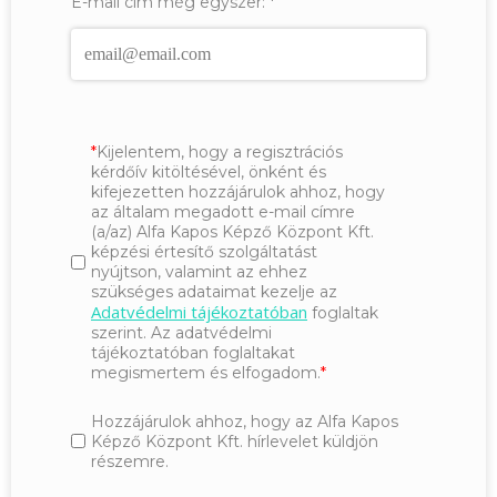
E-mail cím még egyszer:
*
Kijelentem, hogy a regisztrációs
kérdőív kitöltésével, önként és
kifejezetten hozzájárulok ahhoz, hogy
az általam megadott e-mail címre
(a/az) Alfa Kapos Képző Központ Kft.
képzési értesítő szolgáltatást
nyújtson, valamint az ehhez
szükséges adataimat kezelje az
Adatvédelmi tájékoztatóban
foglaltak
szerint. Az adatvédelmi
tájékoztatóban foglaltakat
megismertem és elfogadom.
Hozzájárulok ahhoz, hogy az Alfa Kapos
Képző Központ Kft. hírlevelet küldjön
részemre.