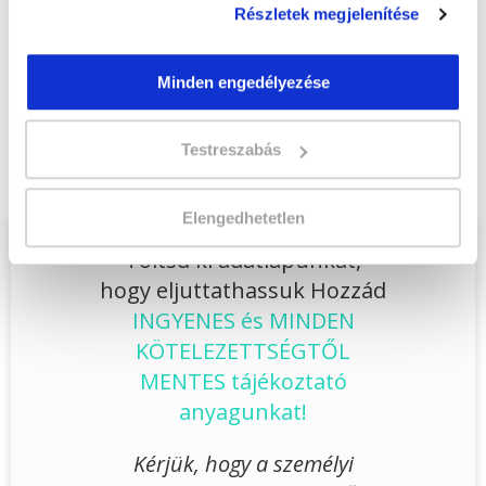
Jelentkezem!
Részletek megjelenítése
Minden engedélyezése
Végezd el
Kutyakozmetikus szakképesítés
online tanfolyam - Sopron
Testreszabás
tanfolyamunkat és váltsd valóra az álmaidat!
Elengedhetetlen
Töltsd ki adatlapunkat,
hogy eljuttathassuk Hozzád
INGYENES és MINDEN
KÖTELEZETTSÉGTŐL
MENTES tájékoztató
anyagunkat!
Kérjük, hogy a személyi