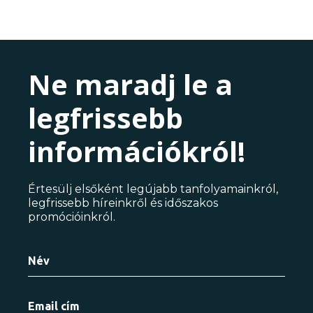
Ne maradj le a
legfrissebb
információkról!
Értesülj elsőként legújabb tanfolyamainkról,
legfrissebb híreinkről és időszakos
promócióinkról.