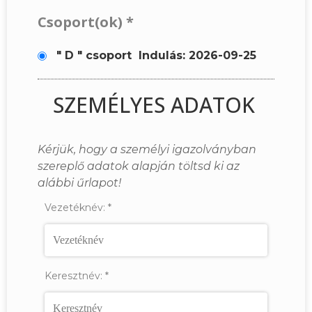
Csoport(ok)
*
" D " csoport
Indulás: 2026-09-25
SZEMÉLYES ADATOK
Kérjük, hogy a személyi igazolványban
szereplő adatok alapján töltsd ki az
alábbi űrlapot!
Vezetéknév:
*
Keresztnév:
*