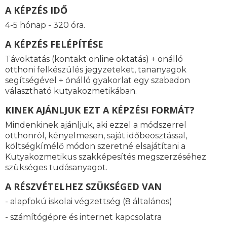
A KÉPZÉS IDŐ
4-5 hónap - 320 óra.
A KÉPZÉS FELÉPÍTÉSE
Távoktatás (kontakt online oktatás) + önálló
otthoni felkészülés jegyzeteket, tananyagok
segítségével + önálló gyakorlat egy szabadon
választható kutyakozmetikában.
KINEK AJÁNLJUK EZT A KÉPZÉSI FORMÁT?
Mindenkinek ajánljuk, aki ezzel a módszerrel
otthonról, kényelmesen, saját időbeosztással,
költségkímélő módon szeretné elsajátítani a
Kutyakozmetikus szakképesítés megszerzéséhez
szükséges tudásanyagot.
A RÉSZVÉTELHEZ SZÜKSÉGED VAN
- alapfokú iskolai végzettség (8 általános)
- számítógépre és internet kapcsolatra