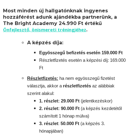
Most minden új hallgatónknak ingyenes
hozzáférést adunk ajándékba partnerünk, a
The Bright Academy 24.990 Ft értékű
Önfejlesztő, önismereti tréningjéhez
.
A képzés díja:
Egyösszegű befizetés esetén 159.000 Ft
Részletfizetés esetén a képzési díj: 169.000
Ft
Részletfizetés:
ha nem egyösszegű fizetést
választja, akkor a
részletfizetés
az alábbiak
szerint alakul:
1. részlet: 29.000 Ft
(jelentkezéskor)
2. részlet
: 90
.000 Ft
(a képzés kezdetétől
számított 1 hónap múlva)
3. részlet
:
5
0.000 Ft
(a képzés 3.
hónapjában)