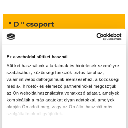
" D " csoport
50 nap az indulásig!
Időtartam:
4-5 hónap
Indulás időpontja:
2026-09-25
Ez a weboldal sütiket használ
Képzés ára:
159 000 Ft
Sütiket használunk a tartalmak és hirdetések személyre
egyösszegű befizetés esetén
szabásához, közösségi funkciók biztosításához,
Vizsgadíj:
78 000 Ft
valamint weboldalforgalmunk elemzéséhez. a közösségi
Vizsgadíj várható összege
média-, hirdető- és elemező partnereinkkel megosztjuk
az Ön weboldalhasználatára vonatkozó adatait, amelyek
kombinálják a más adatokat olyan adatokkal, amelyek
A csoport a meghirdetett időpontban
alapján Ön adott meg, vagy az Ön által használt más
biztosan indul!
szolgáltatásokból gyűjtöttek.
Lehet még jelentkezni?
Igen