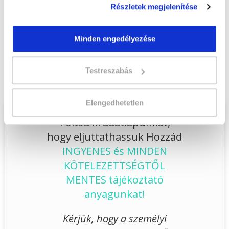
Jelentkezem!
Részletek megjelenítése
Minden engedélyezése
Végezd el
Kutyakozmetikus szakképesítés
online tanfolyam - Nyíregyháza
Testreszabás
tanfolyamunkat és váltsd valóra az álmaidat!
Elengedhetetlen
Töltsd ki adatlapunkat,
hogy eljuttathassuk Hozzád
INGYENES és MINDEN
KÖTELEZETTSÉGTŐL
MENTES tájékoztató
anyagunkat!
Kérjük, hogy a személyi