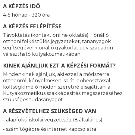
A KÉPZÉS IDŐ
4-5 hónap - 320 óra.
A KÉPZÉS FELÉPÍTÉSE
Távoktatás (kontakt online oktatás) + önálló
otthoni felkészülés jegyzeteket, tananyagok
segítségével + önálló gyakorlat egy szabadon
választható kutyakozmetikában.
KINEK AJÁNLJUK EZT A KÉPZÉSI FORMÁT?
Mindenkinek ajánljuk, aki ezzel a módszerrel
otthonról, kényelmesen, saját időbeosztással,
költségkímélő módon szeretné elsajátítani a
Kutyakozmetikus szakképesítés megszerzéséhez
szükséges tudásanyagot.
A RÉSZVÉTELHEZ SZÜKSÉGED VAN
- alapfokú iskolai végzettség (8 általános)
- számítógépre és internet kapcsolatra