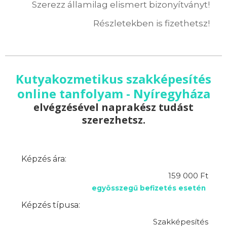
Szerezz államilag elismert bizonyítványt!
Részletekben is fizethetsz!
Kutyakozmetikus szakképesítés
online tanfolyam - Nyíregyháza
elvégzésével naprakész tudást
szerezhetsz.
Képzés ára:
159 000 Ft
egyösszegű befizetés esetén
Képzés típusa:
Szakképesítés