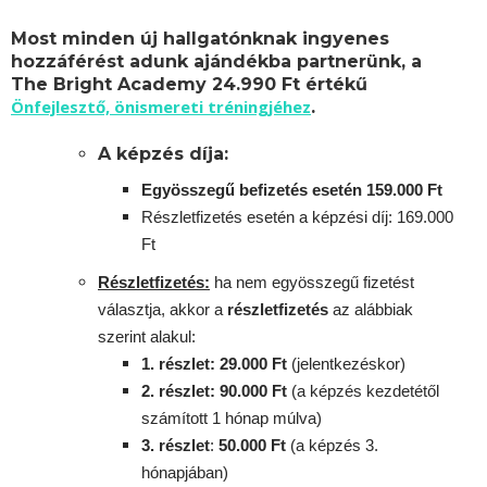
Most minden új hallgatónknak ingyenes
hozzáférést adunk ajándékba partnerünk, a
The Bright Academy 24.990 Ft értékű
Önfejlesztő, önismereti tréningjéhez
.
A képzés díja:
Egyösszegű befizetés esetén 159.000 Ft
Részletfizetés esetén a képzési díj: 169.000
Ft
Részletfizetés:
ha nem egyösszegű fizetést
választja, akkor a
részletfizetés
az alábbiak
szerint alakul:
1. részlet: 29.000 Ft
(jelentkezéskor)
2. részlet
: 90
.000 Ft
(a képzés kezdetétől
számított 1 hónap múlva)
3. részlet
:
5
0.000 Ft
(a képzés 3.
hónapjában)