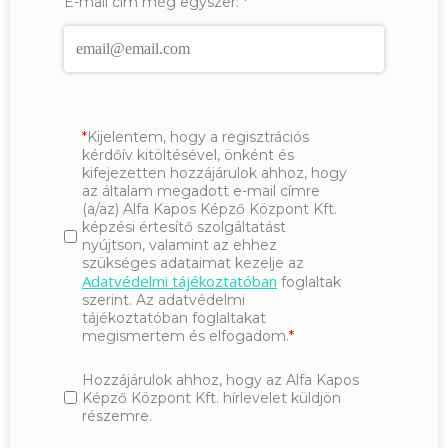
E-mail cím még egyszer:
*
Kijelentem, hogy a regisztrációs
kérdőív kitöltésével, önként és
kifejezetten hozzájárulok ahhoz, hogy
az általam megadott e-mail címre
(a/az) Alfa Kapos Képző Központ Kft.
képzési értesítő szolgáltatást
nyújtson, valamint az ehhez
szükséges adataimat kezelje az
Adatvédelmi tájékoztatóban
foglaltak
szerint. Az adatvédelmi
tájékoztatóban foglaltakat
megismertem és elfogadom.
Hozzájárulok ahhoz, hogy az Alfa Kapos
Képző Központ Kft. hírlevelet küldjön
részemre.