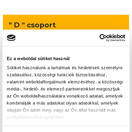
" D " csoport
48 nap az indulásig!
Időtartam:
4-5 hónap
Indulás időpontja:
2026-09-25
Ez a weboldal sütiket használ
Képzés ára:
159 000 Ft
Sütiket használunk a tartalmak és hirdetések személyre
egyösszegű befizetés esetén
szabásához, közösségi funkciók biztosításához,
Vizsgadíj:
78 000 Ft
valamint weboldalforgalmunk elemzéséhez. a közösségi
Vizsgadíj várható összege
média-, hirdető- és elemező partnereinkkel megosztjuk
az Ön weboldalhasználatára vonatkozó adatait, amelyek
kombinálják a más adatokat olyan adatokkal, amelyek
A csoport a meghirdetett időpontban
alapján Ön adott meg, vagy az Ön által használt más
biztosan indul!
szolgáltatásokból gyűjtöttek.
Lehet még jelentkezni?
Igen