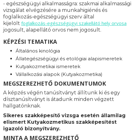
- egészségügyi alkalmasságra: s
zakmai alkalmassági
vizsgálat elvégzésére a munkahigiénés és
foglalkozás-egészségügyi szerv által
foglalkozás-
egészségügyi szakellátó hely orvosa
kijelölt
jogosult, alapellátó orvos nem jogosult.
KÉPZÉSI TEMATIKA
Általános kinológia
Állategészségügyi és etológiai alapismeretek
Kutyakozmetikai ismeretek
Vállalkozási alapok (Kutyakozmetika)
MEGSZEREZHETŐ DOKUMENTUMOK
A képzés végén tanúsítványt állítunk ki és egy
dísztanúsítványt is átadunk minden végzett
hallgatónknak.
Sikeres szakképesítő vizsga esetén államilag
elismert Kutyakozmetikus szakképesítést
igazoló bizonyítvány.
MINTA A MEGSZEREZHETŐ