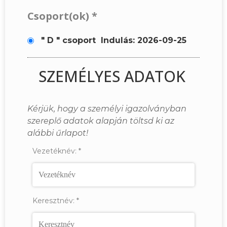
Csoport(ok)
*
" D " csoport
Indulás: 2026-09-25
SZEMÉLYES ADATOK
Kérjük, hogy a személyi igazolványban
szereplő adatok alapján töltsd ki az
alábbi űrlapot!
Vezetéknév:
*
Keresztnév:
*