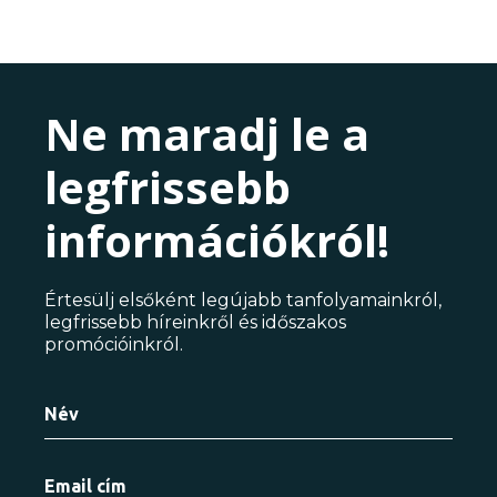
Ne maradj le a
legfrissebb
információkról!
Értesülj elsőként legújabb tanfolyamainkról,
legfrissebb híreinkről és időszakos
promócióinkról.