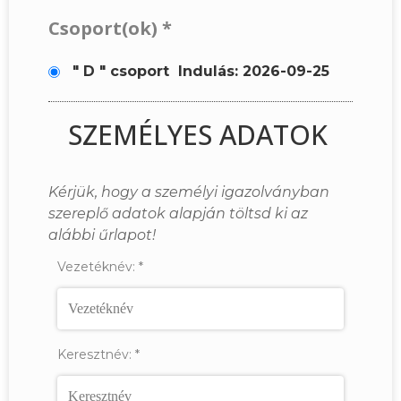
Csoport(ok)
*
" D " csoport
Indulás: 2026-09-25
SZEMÉLYES ADATOK
Kérjük, hogy a személyi igazolványban
szereplő adatok alapján töltsd ki az
alábbi űrlapot!
Vezetéknév:
*
Keresztnév:
*