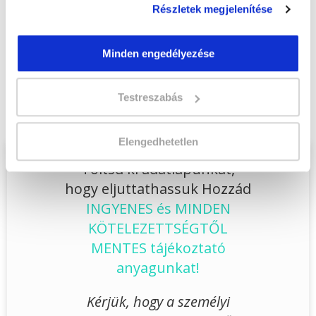
Jelentkezem!
Részletek megjelenítése
Minden engedélyezése
Végezd el
Kutyakozmetikus szakképesítés
online tanfolyam - Nagykanizsa
Testreszabás
tanfolyamunkat és váltsd valóra az álmaidat!
Elengedhetetlen
Töltsd ki adatlapunkat,
hogy eljuttathassuk Hozzád
INGYENES és MINDEN
KÖTELEZETTSÉGTŐL
MENTES tájékoztató
anyagunkat!
Kérjük, hogy a személyi