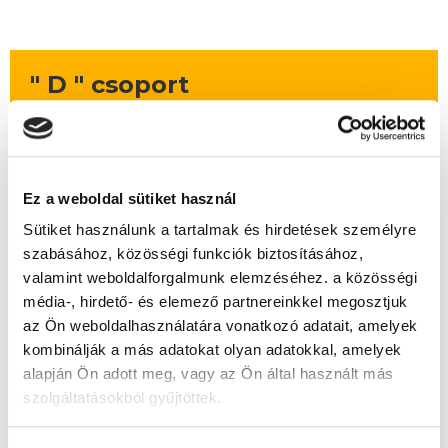
" D " csoport
49 nap az indulásig!
Időtartam:
4-5 hónap
Indulás időpontja:
2026-09-25
Ez a weboldal sütiket használ
Képzés ára:
159 000 Ft
Sütiket használunk a tartalmak és hirdetések személyre
egyösszegű befizetés esetén
szabásához, közösségi funkciók biztosításához,
Vizsgadíj:
78 000 Ft
valamint weboldalforgalmunk elemzéséhez. a közösségi
Vizsgadíj várható összege
média-, hirdető- és elemező partnereinkkel megosztjuk
az Ön weboldalhasználatára vonatkozó adatait, amelyek
kombinálják a más adatokat olyan adatokkal, amelyek
A csoport a meghirdetett időpontban
alapján Ön adott meg, vagy az Ön által használt más
biztosan indul!
szolgáltatásokból gyűjtöttek.
Lehet még jelentkezni?
Igen