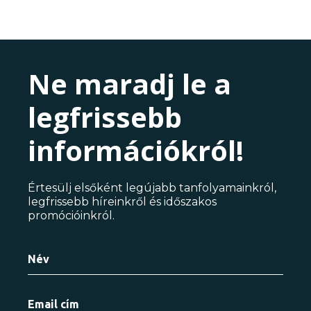
Ne maradj le a
legfrissebb
információkról!
Értesülj elsőként legújabb tanfolyamainkról,
legfrissebb híreinkről és időszakos
promócióinkról.