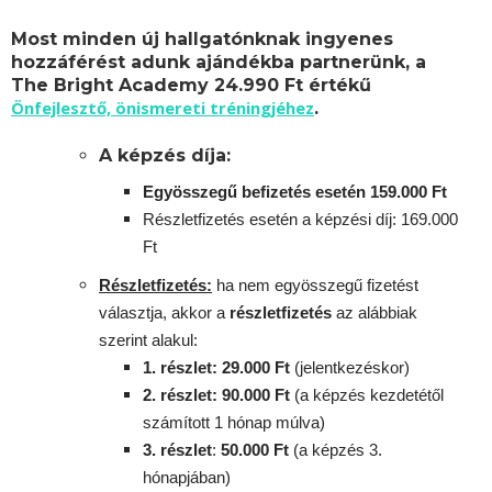
Most minden új hallgatónknak ingyenes
hozzáférést adunk ajándékba partnerünk, a
The Bright Academy 24.990 Ft értékű
Önfejlesztő, önismereti tréningjéhez
.
A képzés díja:
Egyösszegű befizetés esetén 159.000 Ft
Részletfizetés esetén a képzési díj: 169.000
Ft
Részletfizetés:
ha nem egyösszegű fizetést
választja, akkor a
részletfizetés
az alábbiak
szerint alakul:
1. részlet: 29.000 Ft
(jelentkezéskor)
2. részlet
: 90
.000 Ft
(a képzés kezdetétől
számított 1 hónap múlva)
3. részlet
:
5
0.000 Ft
(a képzés 3.
hónapjában)