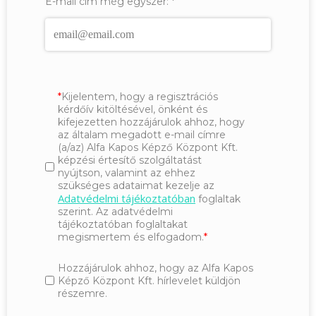
E-mail cím még egyszer:
*
Kijelentem, hogy a regisztrációs
kérdőív kitöltésével, önként és
kifejezetten hozzájárulok ahhoz, hogy
az általam megadott e-mail címre
(a/az) Alfa Kapos Képző Központ Kft.
képzési értesítő szolgáltatást
nyújtson, valamint az ehhez
szükséges adataimat kezelje az
Adatvédelmi tájékoztatóban
foglaltak
szerint. Az adatvédelmi
tájékoztatóban foglaltakat
megismertem és elfogadom.
Hozzájárulok ahhoz, hogy az Alfa Kapos
Képző Központ Kft. hírlevelet küldjön
részemre.