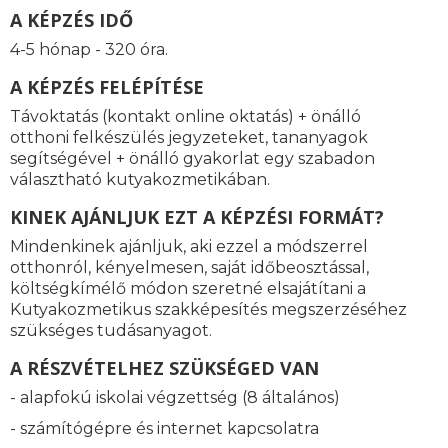
A KÉPZÉS IDŐ
4-5 hónap - 320 óra.
A KÉPZÉS FELÉPÍTÉSE
Távoktatás (kontakt online oktatás) + önálló
otthoni felkészülés jegyzeteket, tananyagok
segítségével + önálló gyakorlat egy szabadon
választható kutyakozmetikában.
KINEK AJÁNLJUK EZT A KÉPZÉSI FORMÁT?
Mindenkinek ajánljuk, aki ezzel a módszerrel
otthonról, kényelmesen, saját időbeosztással,
költségkímélő módon szeretné elsajátítani a
Kutyakozmetikus szakképesítés megszerzéséhez
szükséges tudásanyagot.
A RÉSZVÉTELHEZ SZÜKSÉGED VAN
- alapfokú iskolai végzettség (8 általános)
- számítógépre és internet kapcsolatra