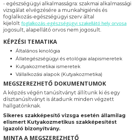
- egészségügyi alkalmasságra: s
zakmai alkalmassági
vizsgálat elvégzésére a munkahigiénés és
foglalkozás-egészségügyi szerv által
foglalkozás-
egészségügyi szakellátó hely orvosa
kijelölt
jogosult, alapellátó orvos nem jogosult.
KÉPZÉSI TEMATIKA
Általános kinológia
Állategészségügyi és etológiai alapismeretek
Kutyakozmetikai ismeretek
Vállalkozási alapok (Kutyakozmetika)
MEGSZEREZHETŐ DOKUMENTUMOK
A képzés végén tanúsítványt állítunk ki és egy
dísztanúsítványt is átadunk minden végzett
hallgatónknak.
Sikeres szakképesítő vizsga esetén államilag
elismert Kutyakozmetikus szakképesítést
igazoló bizonyítvány.
MINTA A MEGSZEREZHETŐ