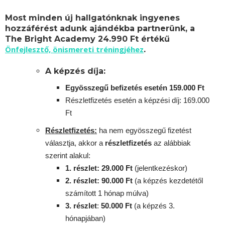
Most minden új hallgatónknak ingyenes
hozzáférést adunk ajándékba partnerünk, a
The Bright Academy 24.990 Ft értékű
Önfejlesztő, önismereti tréningjéhez
.
A képzés díja:
Egyösszegű befizetés esetén 159.000 Ft
Részletfizetés esetén a képzési díj: 169.000
Ft
Részletfizetés:
ha nem egyösszegű fizetést
választja, akkor a
részletfizetés
az alábbiak
szerint alakul:
1. részlet: 29.000 Ft
(jelentkezéskor)
2. részlet
: 90
.000 Ft
(a képzés kezdetétől
számított 1 hónap múlva)
3. részlet
:
5
0.000 Ft
(a képzés 3.
hónapjában)