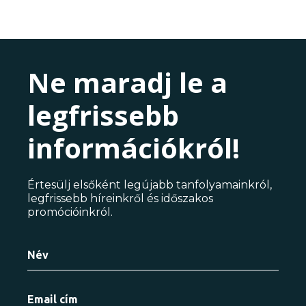
Ne maradj le a
legfrissebb
információkról!
Értesülj elsőként legújabb tanfolyamainkról,
legfrissebb híreinkről és időszakos
promócióinkról.