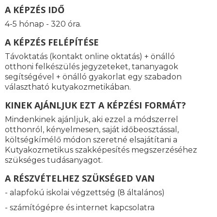
A KÉPZÉS IDŐ
4-5 hónap - 320 óra.
A KÉPZÉS FELÉPÍTÉSE
Távoktatás (kontakt online oktatás) + önálló
otthoni felkészülés jegyzeteket, tananyagok
segítségével + önálló gyakorlat egy szabadon
választható kutyakozmetikában.
KINEK AJÁNLJUK EZT A KÉPZÉSI FORMÁT?
Mindenkinek ajánljuk, aki ezzel a módszerrel
otthonról, kényelmesen, saját időbeosztással,
költségkímélő módon szeretné elsajátítani a
Kutyakozmetikus szakképesítés megszerzéséhez
szükséges tudásanyagot.
A RÉSZVÉTELHEZ SZÜKSÉGED VAN
- alapfokú iskolai végzettség (8 általános)
- számítógépre és internet kapcsolatra