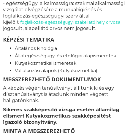
- egészségügyi alkalmasságra: s
zakmai alkalmassági
vizsgálat elvégzésére a munkahigiénés és
foglalkozás-egészségügyi szerv által
foglalkozás-
egészségügyi szakellátó hely orvosa
kijelölt
jogosult, alapellátó orvos nem jogosult.
KÉPZÉSI TEMATIKA
Általános kinológia
Állategészségügyi és etológiai alapismeretek
Kutyakozmetikai ismeretek
Vállalkozási alapok (Kutyakozmetika)
MEGSZEREZHETŐ DOKUMENTUMOK
A képzés végén tanúsítványt állítunk ki és egy
dísztanúsítványt is átadunk minden végzett
hallgatónknak.
Sikeres szakképesítő vizsga esetén államilag
elismert Kutyakozmetikus szakképesítést
igazoló bizonyítvány.
MINTA A MEGSZEREZHETŐ