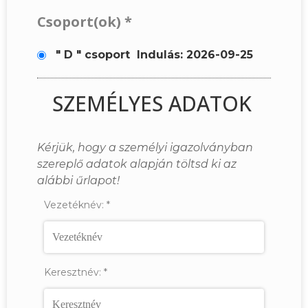
Csoport(ok)
*
" D " csoport
Indulás: 2026-09-25
SZEMÉLYES ADATOK
Kérjük, hogy a személyi igazolványban
szereplő adatok alapján töltsd ki az
alábbi űrlapot!
Vezetéknév:
*
Keresztnév:
*