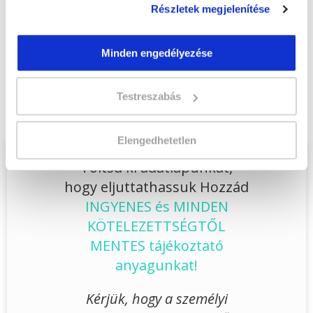
Jelentkezem!
Részletek megjelenítése
Minden engedélyezése
Végezd el
Kutyakozmetikus szakképesítés
online tanfolyam - Kisvárda
Testreszabás
tanfolyamunkat és váltsd valóra az álmaidat!
Elengedhetetlen
Töltsd ki adatlapunkat,
hogy eljuttathassuk Hozzád
INGYENES és MINDEN
KÖTELEZETTSÉGTŐL
MENTES tájékoztató
anyagunkat!
Kérjük, hogy a személyi