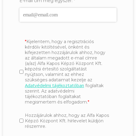
E-mail cím még egyszer:
*
Kijelentem, hogy a regisztrációs
kérdőív kitöltésével, önként és
kifejezetten hozzájárulok ahhoz, hogy
az általam megadott e-mail címre
(a/az) Alfa Kapos Képző Központ Kft.
képzési értesítő szolgáltatást
nyújtson, valamint az ehhez
szükséges adataimat kezelje az
Adatvédelmi tájékoztatóban
foglaltak
szerint. Az adatvédelmi
tájékoztatóban foglaltakat
megismertem és elfogadom.
Hozzájárulok ahhoz, hogy az Alfa Kapos
Képző Központ Kft. hírlevelet küldjön
részemre.