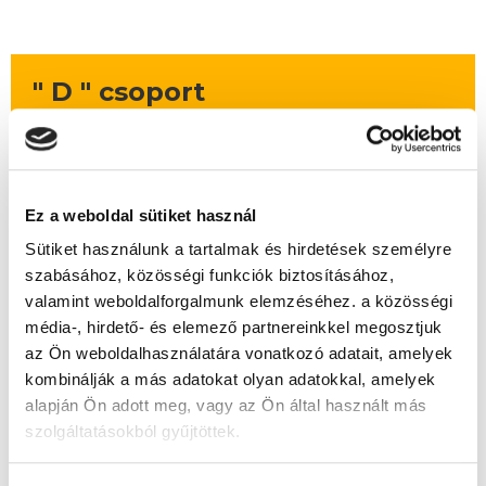
" D " csoport
50 nap az indulásig!
Időtartam:
4-5 hónap
Indulás időpontja:
2026-09-25
Ez a weboldal sütiket használ
Képzés ára:
159 000 Ft
Sütiket használunk a tartalmak és hirdetések személyre
egyösszegű befizetés esetén
szabásához, közösségi funkciók biztosításához,
Vizsgadíj:
78 000 Ft
valamint weboldalforgalmunk elemzéséhez. a közösségi
Vizsgadíj várható összege
média-, hirdető- és elemező partnereinkkel megosztjuk
az Ön weboldalhasználatára vonatkozó adatait, amelyek
kombinálják a más adatokat olyan adatokkal, amelyek
A csoport a meghirdetett időpontban
alapján Ön adott meg, vagy az Ön által használt más
biztosan indul!
szolgáltatásokból gyűjtöttek.
Lehet még jelentkezni?
Igen