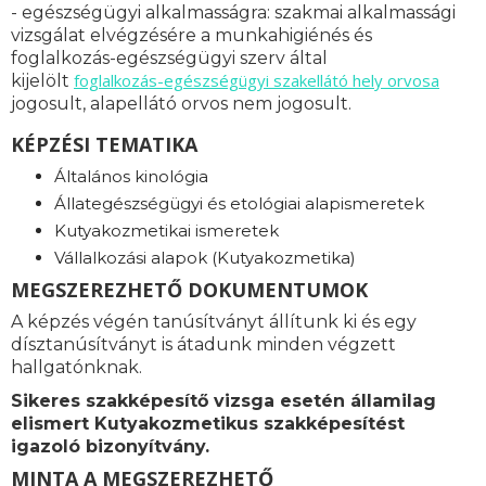
- egészségügyi alkalmasságra: s
zakmai alkalmassági
vizsgálat elvégzésére a munkahigiénés és
foglalkozás-egészségügyi szerv által
foglalkozás-
egészségügyi szakellátó hely orvosa
kijelölt
jogosult, alapellátó orvos nem jogosult.
KÉPZÉSI TEMATIKA
Általános kinológia
Állategészségügyi és etológiai alapismeretek
Kutyakozmetikai ismeretek
Vállalkozási alapok (Kutyakozmetika)
MEGSZEREZHETŐ DOKUMENTUMOK
A képzés végén tanúsítványt állítunk ki és egy
dísztanúsítványt is átadunk minden végzett
hallgatónknak.
Sikeres szakképesítő vizsga esetén államilag
elismert Kutyakozmetikus szakképesítést
igazoló bizonyítvány.
MINTA A MEGSZEREZHETŐ