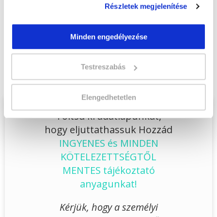
Jelentkezem!
Részletek megjelenítése
Minden engedélyezése
Végezd el
Kutyakozmetikus szakképesítés
online tanfolyam - Budapest
Testreszabás
tanfolyamunkat és váltsd valóra az álmaidat!
Elengedhetetlen
Töltsd ki adatlapunkat,
hogy eljuttathassuk Hozzád
INGYENES és MINDEN
KÖTELEZETTSÉGTŐL
MENTES tájékoztató
anyagunkat!
Kérjük, hogy a személyi