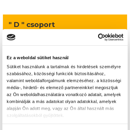
" D " csoport
50 nap az indulásig!
Időtartam:
4-5 hónap
Indulás időpontja:
2026-09-25
Ez a weboldal sütiket használ
Képzés ára:
159 000 Ft
Sütiket használunk a tartalmak és hirdetések személyre
egyösszegű befizetés esetén
szabásához, közösségi funkciók biztosításához,
Vizsgadíj:
78 000 Ft
valamint weboldalforgalmunk elemzéséhez. a közösségi
Vizsgadíj várható összege
média-, hirdető- és elemező partnereinkkel megosztjuk
az Ön weboldalhasználatára vonatkozó adatait, amelyek
kombinálják a más adatokat olyan adatokkal, amelyek
A csoport a meghirdetett időpontban
alapján Ön adott meg, vagy az Ön által használt más
biztosan indul!
szolgáltatásokból gyűjtöttek.
Lehet még jelentkezni?
Igen