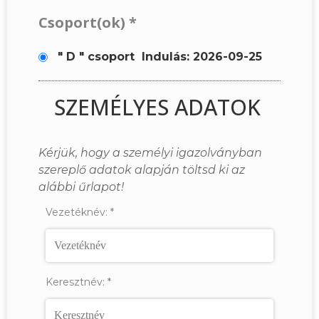
Csoport(ok)
*
" D " csoport
Indulás: 2026-09-25
SZEMÉLYES ADATOK
Kérjük, hogy a személyi igazolványban
szereplő adatok alapján töltsd ki az
alábbi űrlapot!
Vezetéknév:
*
Keresztnév:
*