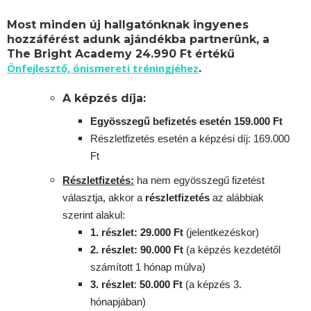
Most minden új hallgatónknak ingyenes
hozzáférést adunk ajándékba partnerünk, a
The Bright Academy 24.990 Ft értékű
Önfejlesztő, önismereti tréningjéhez
.
A képzés díja:
Egyösszegű befizetés esetén 159.000 Ft
Részletfizetés esetén a képzési díj: 169.000
Ft
Részletfizetés:
ha nem egyösszegű fizetést
választja, akkor a
részletfizetés
az alábbiak
szerint alakul:
1. részlet: 29.000 Ft
(jelentkezéskor)
2. részlet
: 90
.000 Ft
(a képzés kezdetétől
számított 1 hónap múlva)
3. részlet
:
5
0.000 Ft
(a képzés 3.
hónapjában)