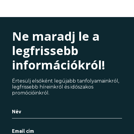
Ne maradj le a
legfrissebb
információkról!
Értesülj elsőként legújabb tanfolyamainkról,
legfrissebb híreinkről és időszakos
promócióinkról.