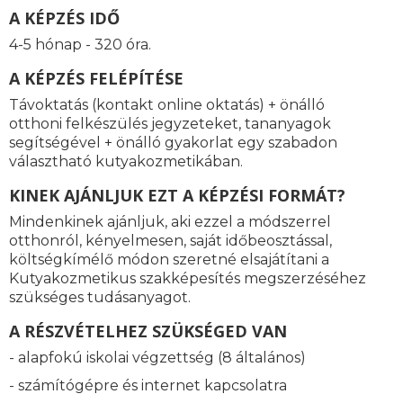
A KÉPZÉS IDŐ
4-5 hónap - 320 óra.
A KÉPZÉS FELÉPÍTÉSE
Távoktatás (kontakt online oktatás) + önálló
otthoni felkészülés jegyzeteket, tananyagok
segítségével + önálló gyakorlat egy szabadon
választható kutyakozmetikában.
KINEK AJÁNLJUK EZT A KÉPZÉSI FORMÁT?
Mindenkinek ajánljuk, aki ezzel a módszerrel
otthonról, kényelmesen, saját időbeosztással,
költségkímélő módon szeretné elsajátítani a
Kutyakozmetikus szakképesítés megszerzéséhez
szükséges tudásanyagot.
A RÉSZVÉTELHEZ SZÜKSÉGED VAN
- alapfokú iskolai végzettség (8 általános)
- számítógépre és internet kapcsolatra