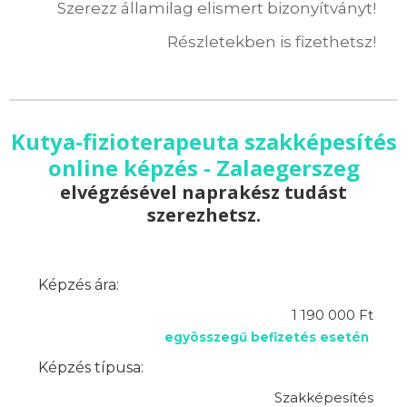
Szerezz államilag elismert bizonyítványt!
Részletekben is fizethetsz!
Kutya-fizioterapeuta szakképesítés
online képzés - Zalaegerszeg
elvégzésével naprakész tudást
szerezhetsz.
Képzés ára:
1 190 000 Ft
egyösszegű befizetés esetén
Képzés típusa:
Szakképesítés