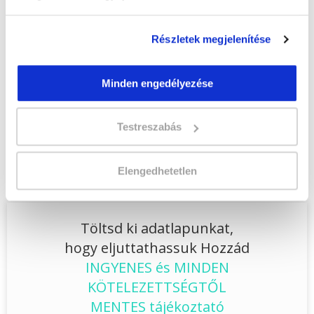
Lehet még jelentkezni?
Igen
Részletek megjelenítése
Jelentkezem!
Minden engedélyezése
Végezd el
Kutya-fizioterapeuta
Testreszabás
szakképesítés online képzés -
Zalaegerszeg
tanfolyamunkat és váltsd
Elengedhetetlen
valóra az álmaidat!
Töltsd ki adatlapunkat,
hogy eljuttathassuk Hozzád
INGYENES és MINDEN
KÖTELEZETTSÉGTŐL
MENTES tájékoztató