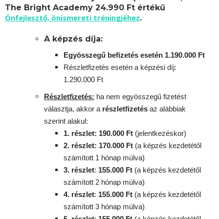
The Bright Academy 24.990 Ft értékű
Önfejlesztő, önismereti tréningjéhez
.
A képzés díja:
Egyösszegű befizetés esetén 1.190.000 Ft
Részletfizetés esetén a képzési díj:
1.290.000 Ft
Részletfizetés:
ha nem egyösszegű fizetést
választja, akkor a
részletfizetés
az alábbiak
szerint alakul:
1. részlet: 190.000 Ft
(jelentkezéskor)
2. részlet
: 170
.000 Ft
(a képzés kezdetétől
számított 1 hónap múlva)
3. részlet
:
155
.000 Ft
(a képzés kezdetétől
számított 2 hónap múlva)
4. részlet
:
155
.000 Ft
(a képzés kezdetétől
számított 3 hónap múlva)
5. részlet
:
155
.000 Ft
(a képzés kezdetétől