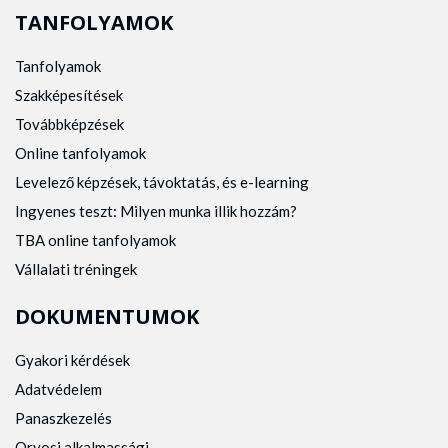
TANFOLYAMOK
Tanfolyamok
Szakképesítések
Továbbképzések
Online tanfolyamok
Levelező képzések, távoktatás, és e-learning
Ingyenes teszt: Milyen munka illik hozzám?
TBA online tanfolyamok
Vállalati tréningek
DOKUMENTUMOK
Gyakori kérdések
Adatvédelem
Panaszkezelés
Orvosi alkalmassági