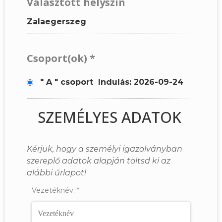
Választott helyszín
Zalaegerszeg
Csoport(ok)
*
" A " csoport
Indulás: 2026-09-24
SZEMÉLYES ADATOK
Kérjük, hogy a személyi igazolványban
szereplő adatok alapján töltsd ki az
alábbi űrlapot!
Vezetéknév:
*