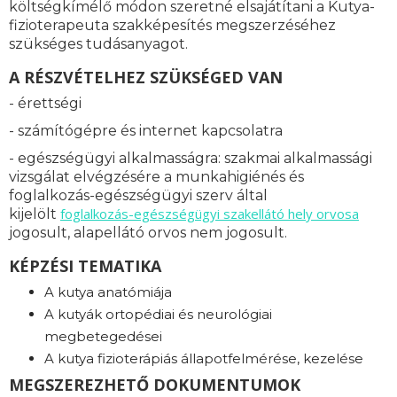
költségkímélő módon szeretné elsajátítani a Kutya-
fizioterapeuta szakképesítés megszerzéséhez
szükséges tudásanyagot.
A RÉSZVÉTELHEZ SZÜKSÉGED VAN
- érettségi
- számítógépre és internet kapcsolatra
- egészségügyi alkalmasságra: s
zakmai alkalmassági
vizsgálat elvégzésére a munkahigiénés és
foglalkozás-egészségügyi szerv által
foglalkozás-
egészségügyi szakellátó hely orvosa
kijelölt
jogosult, alapellátó orvos nem jogosult.
KÉPZÉSI TEMATIKA
A kutya anatómiája
A kutyák ortopédiai és neurológiai
megbetegedései
A kutya fizioterápiás állapotfelmérése, kezelése
MEGSZEREZHETŐ DOKUMENTUMOK