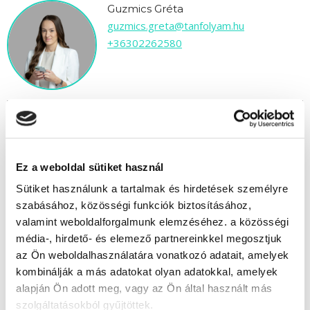
Guzmics Gréta
guzmics.greta@tanfolyam.hu
+36302262580
" A " csoport
Ez a weboldal sütiket használ
Időtartam:
8-10 hónap
Sütiket használunk a tartalmak és hirdetések személyre
Indulás időpontja:
2026-09-24
szabásához, közösségi funkciók biztosításához,
Képzés ára:
1 190 000 Ft
valamint weboldalforgalmunk elemzéséhez. a közösségi
egyösszegű befizetés esetén
média-, hirdető- és elemező partnereinkkel megosztjuk
Vizsgadíj:
90 000 Ft
az Ön weboldalhasználatára vonatkozó adatait, amelyek
Vizsgadíj várható összege
kombinálják a más adatokat olyan adatokkal, amelyek
alapján Ön adott meg, vagy az Ön által használt más
szolgáltatásokból gyűjtöttek.