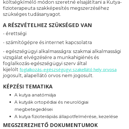
költségkímélő módon szeretné elsajátítani a Kutya-
fizioterapeuta szakképesítés megszerzéséhez
szükséges tudásanyagot.
A RÉSZVÉTELHEZ SZÜKSÉGED VAN
- érettségi
- számítógépre és internet kapcsolatra
- egészségügyi alkalmasságra: s
zakmai alkalmassági
vizsgálat elvégzésére a munkahigiénés és
foglalkozás-egészségügyi szerv által
foglalkozás-
egészségügyi szakellátó hely orvosa
kijelölt
jogosult, alapellátó orvos nem jogosult.
KÉPZÉSI TEMATIKA
A kutya anatómiája
A kutyák ortopédiai és neurológiai
megbetegedései
A kutya fizioterápiás állapotfelmérése, kezelése
MEGSZEREZHETŐ DOKUMENTUMOK