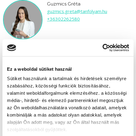
Guzmics Gréta
guzmics.greta@tanfolyam.hu
+36302262580
" A " csoport
Ez a weboldal sütiket használ
Sütiket használunk a tartalmak és hirdetések személyre
Időtartam:
8-10 hónap
szabásához, közösségi funkciók biztosításához,
Indulás időpontja:
2026-09-24
valamint weboldalforgalmunk elemzéséhez. a közösségi
Képzés ára:
1 190 000 Ft
média-, hirdető- és elemező partnereinkkel megosztjuk
egyösszegű befizetés esetén
az Ön weboldalhasználatára vonatkozó adatait, amelyek
Vizsgadíj:
90 000 Ft
kombinálják a más adatokat olyan adatokkal, amelyek
Vizsgadíj várható összege
alapján Ön adott meg, vagy az Ön által használt más
szolgáltatásokból gyűjtöttek.