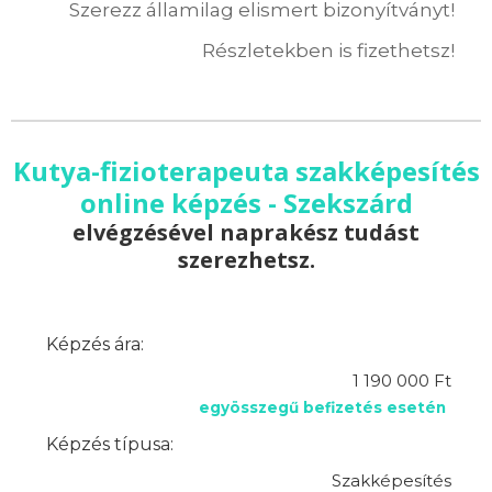
Szerezz államilag elismert bizonyítványt!
Részletekben is fizethetsz!
Kutya-fizioterapeuta szakképesítés
online képzés - Szekszárd
elvégzésével naprakész tudást
szerezhetsz.
Képzés ára:
1 190 000 Ft
egyösszegű befizetés esetén
Képzés típusa:
Szakképesítés