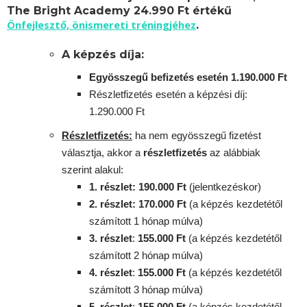
The Bright Academy 24.990 Ft értékű
Önfejlesztő, önismereti tréningjéhez
.
A képzés díja:
Egyösszegű befizetés esetén 1.190.000 Ft
Részletfizetés esetén a képzési díj:
1.290.000 Ft
Részletfizetés:
ha nem egyösszegű fizetést
választja, akkor a
részletfizetés
az alábbiak
szerint alakul:
1. részlet: 190.000 Ft
(jelentkezéskor)
2. részlet
: 170
.000 Ft
(a képzés kezdetétől
számított 1 hónap múlva)
3. részlet
:
155
.000 Ft
(a képzés kezdetétől
számított 2 hónap múlva)
4. részlet
:
155
.000 Ft
(a képzés kezdetétől
számított 3 hónap múlva)
5. részlet
:
155
.000 Ft
(a képzés kezdetétől