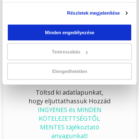
Lehet még jelentkezni?
Igen
Részletek megjelenítése
Jelentkezem!
Minden engedélyezése
Végezd el
Kutya-fizioterapeuta
Testreszabás
szakképesítés online képzés - Szekszárd
tanfolyamunkat és váltsd valóra az álmaidat!
Elengedhetetlen
Töltsd ki adatlapunkat,
hogy eljuttathassuk Hozzád
INGYENES és MINDEN
KÖTELEZETTSÉGTŐL
MENTES tájékoztató
anyagunkat!