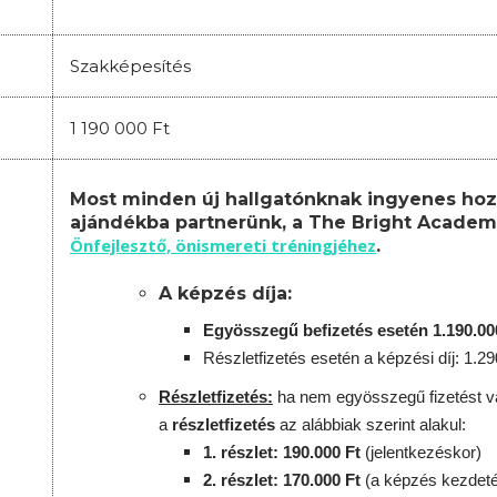
Szakképesítés
1 190 000 Ft
Most minden új hallgatónknak ingyenes hoz
ajándékba partnerünk, a The Bright Academ
Önfejlesztő, önismereti tréningjéhez
.
A képzés díja:
Egyösszegű befizetés esetén 1.190.00
Részletfizetés esetén a képzési díj: 1.29
Részletfizetés:
ha nem egyösszegű fizetést vá
a
részletfizetés
az alábbiak szerint alakul:
1. részlet: 190.000 Ft
(jelentkezéskor)
2. részlet
: 170
.000 Ft
(a képzés kezdeté