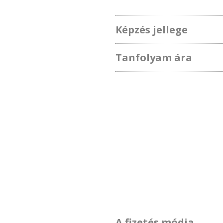
Képzés jellege
Tanfolyam ára
A fizetés módja