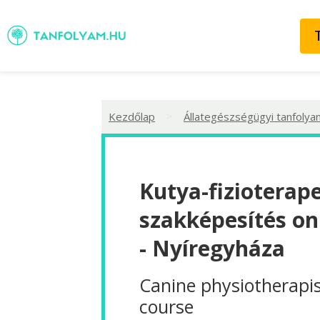
>
Kezdőlap
Állategészségügyi tanfolya
Kutya-fizioterap
szakképesítés on
- Nyíregyháza
Canine physiotherapis
course