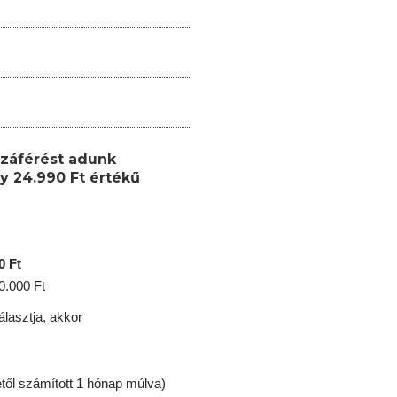
záférést adunk
y 24.990 Ft értékű
0 Ft
0.000 Ft
lasztja, akkor
től számított 1 hónap múlva)