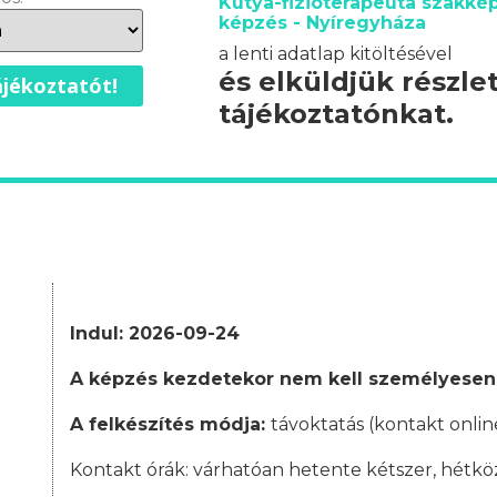
Kutya-fizioterapeuta szakkép
képzés - Nyíregyháza
a lenti adatlap kitöltésével
és elküldjük részle
jékoztatót!
tájékoztatónkat.
Indul: 2026-09-24
A képzés kezdetekor nem kell személyesen
A felkészítés módja:
távoktatás (kontakt onlin
Kontakt órák: várhatóan
hetente kétszer, hétkö