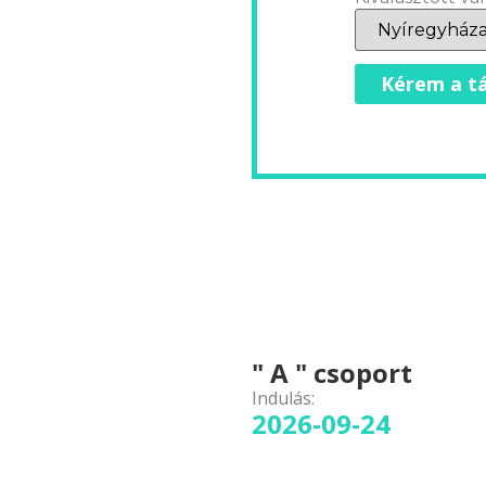
Kérem a tá
" A " csoport
Indulás:
2026-09-24