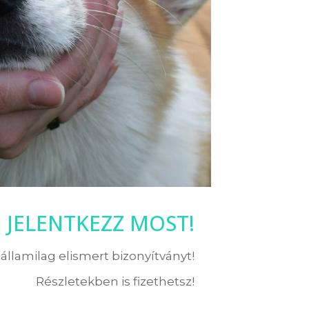
JELENTKEZZ MOST!
államilag elismert bizonyítványt!
Részletekben is fizethetsz!