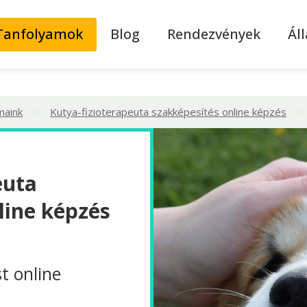
Tanfolyamok
Blog
Rendezvények
Ál
>
>
maink
Kutya-fizioterapeuta szakképesítés online képzés
euta
line képzés
t online