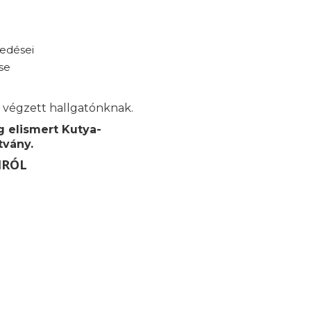
gedései
se
 végzett hallgatónknak.
g elismert Kutya-
tvány.
MRÓL