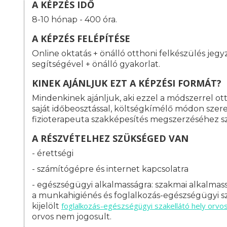
A KÉPZÉS IDŐ
8-10 hónap - 400 óra.
A KÉPZÉS FELÉPÍTÉSE
Online oktatás + önálló otthoni felkészülés jeg
segítségével + önálló gyakorlat.
KINEK AJÁNLJUK EZT A KÉPZÉSI FORMÁT?
Mindenkinek ajánljuk, aki ezzel a módszerrel o
saját időbeosztással, költségkímélő módon szeret
fizioterapeuta szakképesítés megszerzéséhez 
A RÉSZVÉTELHEZ SZÜKSÉGED VAN
- érettségi
- számítógépre és internet kapcsolatra
- egészségügyi alkalmasságra: s
zakmai alkalmass
a munkahigiénés és foglalkozás-egészségügyi sz
foglalkozás-
egészségügyi szakellátó hely orvo
kijelölt
orvos nem jogosult.