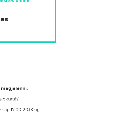
esítés online
tes
 megjelenni.
e oktatás)
znap 17:00-20:00-ig.