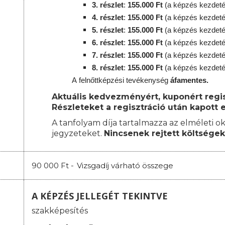
3. részlet
:
155
.000 Ft
(a képzés kezdeté
4. részlet
:
155
.000 Ft
(a képzés kezdeté
5. részlet
:
155
.000 Ft
(a képzés kezdeté
6. részlet
:
155
.000 Ft
(a képzés kezdeté
7. részlet
:
155
.000 Ft
(a képzés kezdeté
8. részlet
:
155
.000 Ft
(a képzés kezdeté
A
felnőttképzési
tevékenység
áfamentes.
Aktuális kedvezményért, kuponért regisz
Részleteket a regisztráció után kapott e
A tanfolyam díja tartalmazza az elméleti ok
jegyzeteket.
Nincsenek rejtett költségek
90 000 Ft -
Vizsgadíj várható összege
A KÉPZÉS JELLEGÉT TEKINTVE
szakképesítés