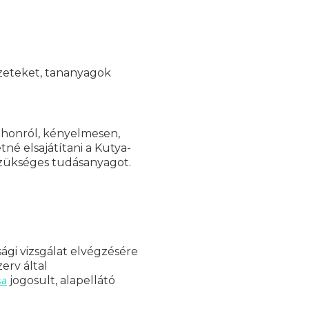
yzeteket, tananyagok
tthonról, kényelmesen,
né elsajátítani a Kutya-
szükséges tudásanyagot.
ági vizsgálat elvégzésére
erv által
sa
jogosult, alapellátó