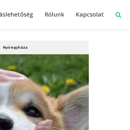
láslehetőség
Rólunk
Kapcsolat
Nyíregyháza