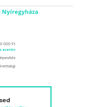
- Nyíregyháza
90 000 Ft
s esetén
épesítés
érettségi
ésed