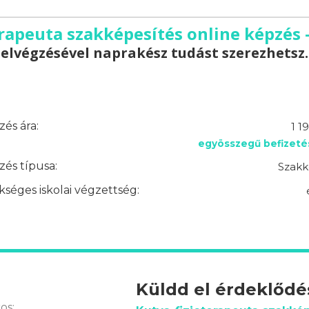
erapeuta szakképesítés online képzés 
elvégzésével naprakész tudást szerezhetsz.
és ára:
1 1
egyösszegű befizeté
és típusa:
Szakk
séges iskolai végzettség:
Küldd el érdeklőd
os: