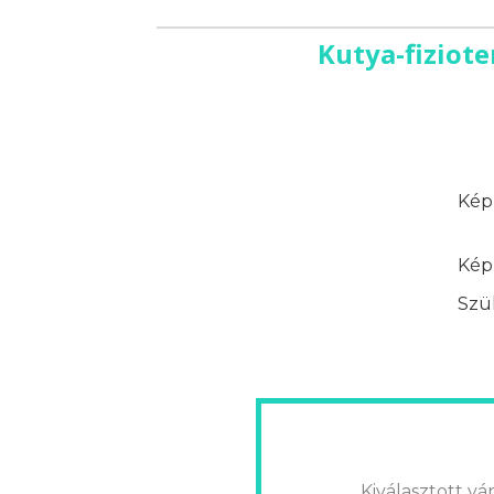
Kutya-fiziot
Képz
Képz
Szük
Kiválasztott vár