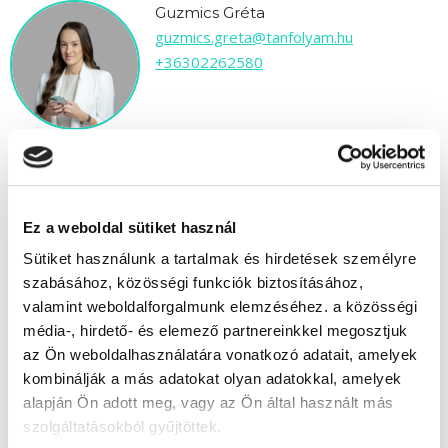
Guzmics Gréta
guzmics.greta@tanfolyam.hu
+36302262580
" A " csoport
Ez a weboldal sütiket használ
Sütiket használunk a tartalmak és hirdetések személyre
Időtartam:
8-10 hónap
szabásához, közösségi funkciók biztosításához,
Indulás időpontja:
2026-09-24
valamint weboldalforgalmunk elemzéséhez. a közösségi
Képzés ára:
1 190 000 Ft
média-, hirdető- és elemező partnereinkkel megosztjuk
egyösszegű befizetés esetén
az Ön weboldalhasználatára vonatkozó adatait, amelyek
Vizsgadíj:
90 000 Ft
kombinálják a más adatokat olyan adatokkal, amelyek
Vizsgadíj várható összege
alapján Ön adott meg, vagy az Ön által használt más
szolgáltatásokból gyűjtöttek.