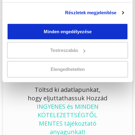
Lehet még jelentkezni?
Igen
Részletek megjelenítése
Jelentkezem!
Minden engedélyezése
Végezd el
Kutya-fizioterapeuta
Testreszabás
szakképesítés online képzés - Kecskemét
tanfolyamunkat és váltsd valóra az álmaidat!
Elengedhetetlen
Töltsd ki adatlapunkat,
hogy eljuttathassuk Hozzád
INGYENES és MINDEN
KÖTELEZETTSÉGTŐL
MENTES tájékoztató
anyagunkat!