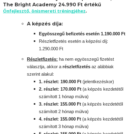
The Bright Academy 24.990 Ft értékű
Önfejlesztő, önismereti tréningjéhez
.
A képzés díja:
Egyösszegű befizetés esetén 1.190.000 Ft
Részletfizetés esetén a képzési díj:
1.290.000 Ft
Részletfizetés:
ha nem egyösszegű fizetést
választja, akkor a
részletfizetés
az alábbiak
szerint alakul:
1. részlet: 190.000 Ft
(jelentkezéskor)
2. részlet
: 170
.000 Ft
(a képzés kezdetétől
számított 1 hónap múlva)
3. részlet
:
155
.000 Ft
(a képzés kezdetétől
számított 2 hónap múlva)
4. részlet
:
155
.000 Ft
(a képzés kezdetétől
számított 3 hónap múlva)
5. részlet
:
155
.000 Ft
(a képzés kezdetétől