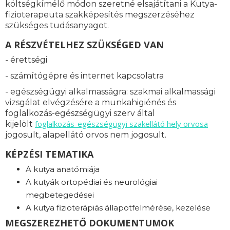
költségkímélő módon szeretné elsajátítani a Kutya-
fizioterapeuta szakképesítés megszerzéséhez
szükséges tudásanyagot.
A RÉSZVÉTELHEZ SZÜKSÉGED VAN
- érettségi
- számítógépre és internet kapcsolatra
- egészségügyi alkalmasságra: s
zakmai alkalmassági
vizsgálat elvégzésére a munkahigiénés és
foglalkozás-egészségügyi szerv által
foglalkozás-
egészségügyi szakellátó hely orvosa
kijelölt
jogosult, alapellátó orvos nem jogosult.
KÉPZÉSI TEMATIKA
A kutya anatómiája
A kutyák ortopédiai és neurológiai
megbetegedései
A kutya fizioterápiás állapotfelmérése, kezelése
MEGSZEREZHETŐ DOKUMENTUMOK