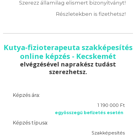
Szerezz államilag elismert bizonyítványt!
Részletekben is fizethetsz!
Kutya-fizioterapeuta szakképesítés
online képzés - Kecskemét
elvégzésével naprakész tudást
szerezhetsz.
Képzés ára:
1 190 000 Ft
egyösszegű befizetés esetén
Képzés típusa:
Szakképesítés