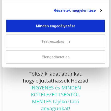
Lehet még jelentkezni?
Igen
Részletek megjelenítése
Jelentkezem!
Minden engedélyezése
Végezd el
Kutya-fizioterapeuta
Testreszabás
szakképesítés online képzés - Baja
tanfolyamunkat és váltsd valóra az álmaidat!
Elengedhetetlen
Töltsd ki adatlapunkat,
hogy eljuttathassuk Hozzád
INGYENES és MINDEN
KÖTELEZETTSÉGTŐL
MENTES tájékoztató
anyagunkat!