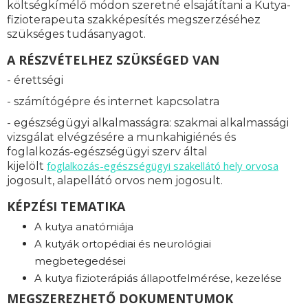
költségkímélő módon szeretné elsajátítani a Kutya-
fizioterapeuta szakképesítés megszerzéséhez
szükséges tudásanyagot.
A RÉSZVÉTELHEZ SZÜKSÉGED VAN
- érettségi
- számítógépre és internet kapcsolatra
- egészségügyi alkalmasságra: s
zakmai alkalmassági
vizsgálat elvégzésére a munkahigiénés és
foglalkozás-egészségügyi szerv által
foglalkozás-
egészségügyi szakellátó hely orvosa
kijelölt
jogosult, alapellátó orvos nem jogosult.
KÉPZÉSI TEMATIKA
A kutya anatómiája
A kutyák ortopédiai és neurológiai
megbetegedései
A kutya fizioterápiás állapotfelmérése, kezelése
MEGSZEREZHETŐ DOKUMENTUMOK