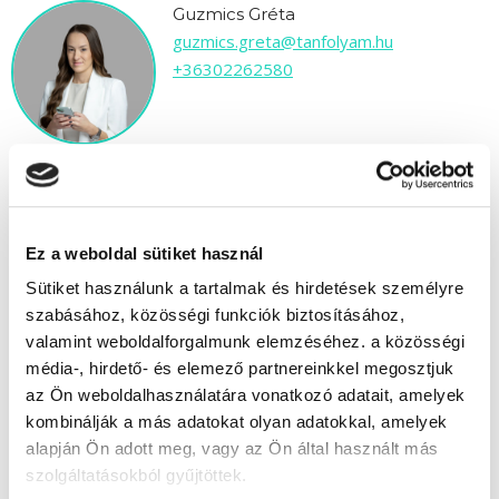
Guzmics Gréta
guzmics.greta@tanfolyam.hu
+36302262580
" A " csoport
Ez a weboldal sütiket használ
Sütiket használunk a tartalmak és hirdetések személyre
Időtartam:
8-10 hónap
szabásához, közösségi funkciók biztosításához,
Indulás időpontja:
2026-09-24
valamint weboldalforgalmunk elemzéséhez. a közösségi
Képzés ára:
1 190 000 Ft
média-, hirdető- és elemező partnereinkkel megosztjuk
egyösszegű befizetés esetén
az Ön weboldalhasználatára vonatkozó adatait, amelyek
Vizsgadíj:
90 000 Ft
kombinálják a más adatokat olyan adatokkal, amelyek
Vizsgadíj várható összege
alapján Ön adott meg, vagy az Ön által használt más
szolgáltatásokból gyűjtöttek.