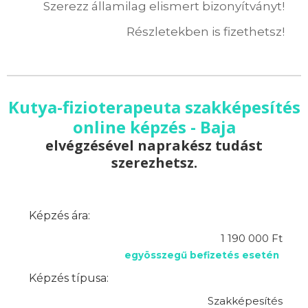
Szerezz államilag elismert bizonyítványt!
Részletekben is fizethetsz!
Kutya-fizioterapeuta szakképesítés
online képzés - Baja
elvégzésével naprakész tudást
szerezhetsz.
Képzés ára:
1 190 000 Ft
egyösszegű befizetés esetén
Képzés típusa:
Szakképesítés