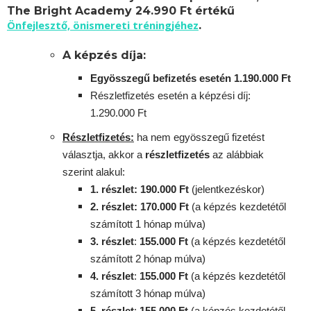
The Bright Academy 24.990 Ft értékű
Önfejlesztő, önismereti tréningjéhez
.
A képzés díja:
Egyösszegű befizetés esetén 1.190.000 Ft
Részletfizetés esetén a képzési díj:
1.290.000 Ft
Részletfizetés:
ha nem egyösszegű fizetést
választja, akkor a
részletfizetés
az alábbiak
szerint alakul:
1. részlet: 190.000 Ft
(jelentkezéskor)
2. részlet
: 170
.000 Ft
(a képzés kezdetétől
számított 1 hónap múlva)
3. részlet
:
155
.000 Ft
(a képzés kezdetétől
számított 2 hónap múlva)
4. részlet
:
155
.000 Ft
(a képzés kezdetétől
számított 3 hónap múlva)
5. részlet
:
155
.000 Ft
(a képzés kezdetétől