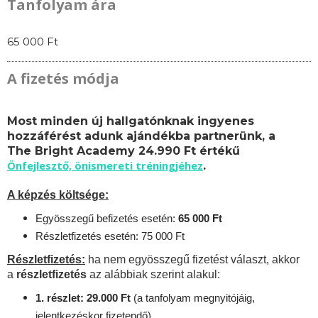
Tanfolyam ára
65 000 Ft
A fizetés módja
Most minden új hallgatónknak ingyenes
hozzáférést adunk ajándékba partnerünk, a
The Bright Academy 24.990 Ft értékű
Önfejlesztő, önismereti tréningjéhez
.
A képzés költsége:
Egyösszegű befizetés esetén:
65 000 Ft
Részletfizetés esetén: 75 000 Ft
Részletfizetés:
ha nem egyösszegű fizetést választ, akkor
a
részletfizetés
az alábbiak szerint alakul:
1. részlet: 29.000 Ft
(a tanfolyam megnyitójáig,
jelentkezéskor fizetendő)