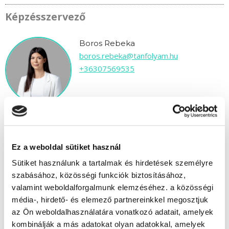
Képzésszervező
Boros Rebeka
boros.rebeka@tanfolyam.hu
+36307569535
Ez a weboldal sütiket használ
" F " csoport
Sütiket használunk a tartalmak és hirdetések személyre
43 nap az indulásig!
szabásához, közösségi funkciók biztosításához,
valamint weboldalforgalmunk elemzéséhez. a közösségi
Időtartam:
3 hónap
média-, hirdető- és elemező partnereinkkel megosztjuk
Indulás időpontja:
2026-09-21
az Ön weboldalhasználatára vonatkozó adatait, amelyek
Képzés ára:
65 000 Ft
kombinálják a más adatokat olyan adatokkal, amelyek