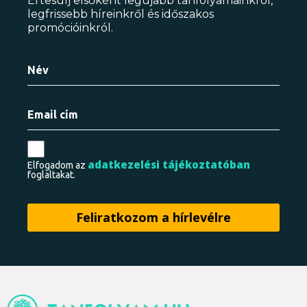
Értesülj elsőként legújabb tanfolyamainkról,
legfrissebb híreinkről és időszakos
promócióinkról.
adatkezelési tájékoztatóban
Elfogadom az
foglaltakat.