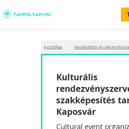
>
Kezdőlap
Vendéglátói és idegenforga
Kulturális
rendezvényszerv
szakképesítés ta
Kaposvár
Cultural event organi