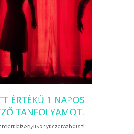
 FT ÉRTÉKŰ 1 NAPOS
EZŐ TANFOLYAMOT!
ismert bizonyítványt szerezhetsz!