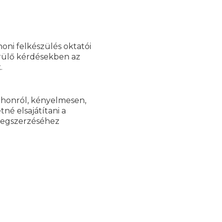
honi felkészülés oktatói
rülő kérdésekben az
.
tthonról, kényelmesen,
né elsajátítani a
megszerzéséhez