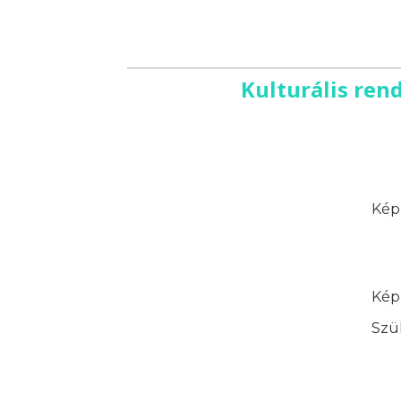
Kulturális ren
Képz
Képz
Szük