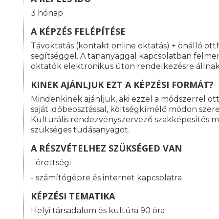
3 hónap
A KÉPZÉS FELÉPÍTÉSE
Távoktatás (kontakt online oktatás) + önálló ott
segítséggel. A tananyaggal kapcsolatban felme
oktatók elektronikus úton rendelkezésre állnak
KINEK AJÁNLJUK EZT A KÉPZÉSI FORMÁT?
Mindenkinek ajánljuk, aki ezzel a módszerrel o
saját időbeosztással, költségkímélő módon szeret
Kulturális rendezvényszervező szakképesítés 
szükséges tudásanyagot.
A RÉSZVÉTELHEZ SZÜKSÉGED VAN
- érettségi
- számítógépre és internet kapcsolatra
KÉPZÉSI TEMATIKA
Helyi társadalom és kultúra 90 óra