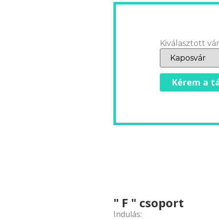
Kiválasztott vár
Kérem a tá
" F " csoport
Indulás: