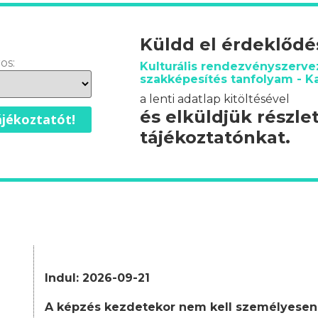
Küldd el érdeklőd
os:
Kulturális rendezvényszerve
szakképesítés tanfolyam - K
a lenti adatlap kitöltésével
és elküldjük részle
jékoztatót!
tájékoztatónkat.
Indul: 2026-09-21
A képzés kezdetekor nem kell személyesen