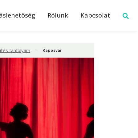
láslehetőség
Rólunk
Kapcsolat
>
ítés tanfolyam
Kaposvár