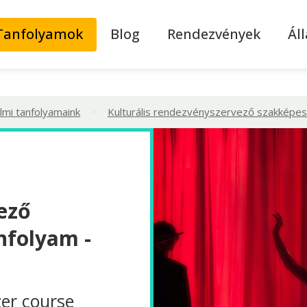
Tanfolyamok
Blog
Rendezvények
Ál
>
lmi tanfolyamaink
Kulturális rendezvényszervező szakképes
ező
nfolyam -
zer course