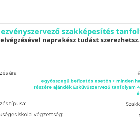
dezvényszervező szakképesítés tanfo
elvégzésével naprakész tudást szerezhetsz.
és ára:
6
egyösszegű befizetés esetén + minden ha
részére ajándék Esküvőszervező tanfolyam 4
é
és típusa:
Szakk
séges iskolai végzettség: