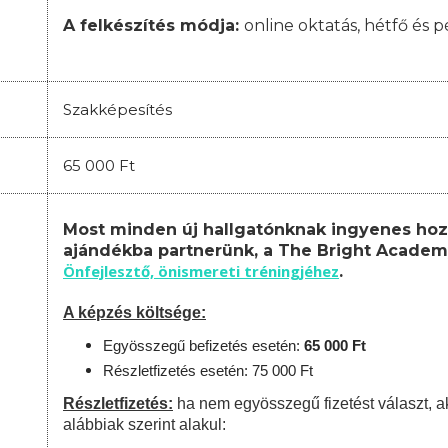
A felkészítés módja:
online oktatás,
hétfő és p
Szakképesítés
65 000 Ft
Most minden új hallgatónknak ingyenes hoz
ajándékba partnerünk, a The Bright Academ
Önfejlesztő, önismereti tréningjéhez
.
A képzés költsége:
Egyösszegű befizetés esetén:
65 000 Ft
Részletfizetés esetén: 75 000 Ft
Részletfizetés:
ha nem egyösszegű fizetést választ, a
alábbiak szerint alakul: