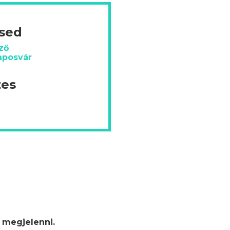
ésed
ző
aposvár
tes
 megjelenni.