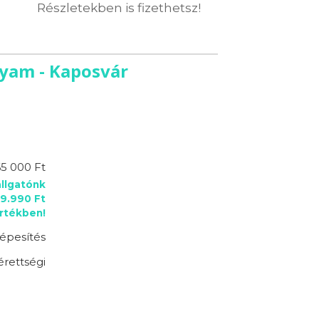
Részletekben is fizethetsz!
lyam - Kaposvár
5 000 Ft
llgatónk
9.990 Ft
rtékben!
épesítés
érettségi