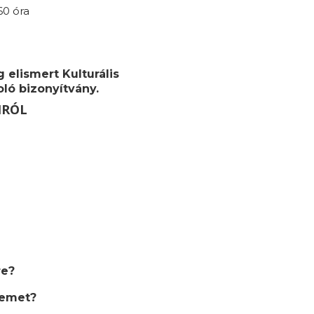
60 óra
 elismert Kulturális
ló bizonyítvány.
MRÓL
re?
semet?