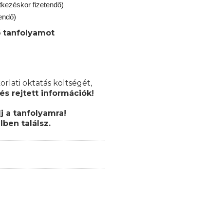
ntkezéskor fizetendő)
endő)
 tanfolyamot
orlati oktatás költségét,
és rejtett információk!
j a tanfolyamra!
lben találsz.