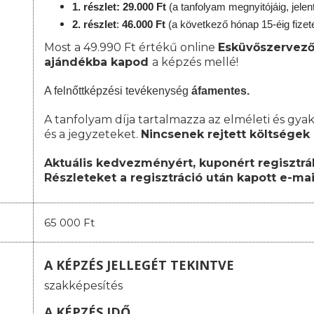
1. részlet: 29.000 Ft
(a tanfolyam megnyitójáig, jele
2. részlet
:
46.000 Ft
(a következő hónap 15-éig fizet
Most a 49.990 Ft értékű online
Esküvőszervező
ajándékba kapod
a képzés mellé!
A felnőttképzési tevékenység
áfamentes.
A tanfolyam díja tartalmazza az elméleti és gyak
és a jegyzeteket.
Nincsenek rejtett költségek 
Aktuális kedvezményért, kuponért regisztrál
Részleteket a regisztráció után kapott e-mai
65 000 Ft
A KÉPZÉS JELLEGÉT TEKINTVE
szakképesítés
A KÉPZÉS IDŐ