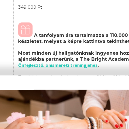
349 000 Ft
A tanfolyam ára tartalmazza a 110.000 F
készletet, melyet a képre kattintva tekinth
Most minden új hallgatónknak ingyenes hoz
ajándékba partnerünk, a The Bright Academ
Önfejlesztő, önismereti tréningjéhez
.
Továbbá a regisztráció után megküldött
Ajánd
feltüntetett termékek közül is választhatsz egy
A képzés teljes költsége, amely tartalmazza a
csomagot:
Képzési díj: 349.000 Ft
(egyösszegű befizet
Amennyiben nem egyösszegű befizetést választ, 
az alábbiak szerint alakul: