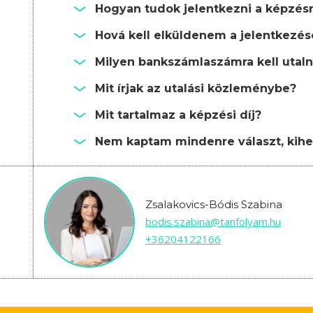
Hogyan tudok jelentkezni a képzés
Hová kell elküldenem a jelentkezé
Milyen bankszámlaszámra kell utalni
Mit írjak az utalási közleménybe?
Mit tartalmaz a képzési díj?
Nem kaptam mindenre választ, kihe
Zsalakovics-Bódis Szabina
bodis.szabina@tanfolyam.hu
+36204122166