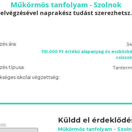
Műkörmös tanfolyam - Szolnok
elvégzésével naprakész tudást szerezhetsz.
és ára:
34
110.000 Ft értékű alapanyag és eszközké
csiszo
és típusa:
Tantermi
séges iskolai végzettség:
Küldd el érdeklőd
os:
Műkörmös tanfolyam - Szoln