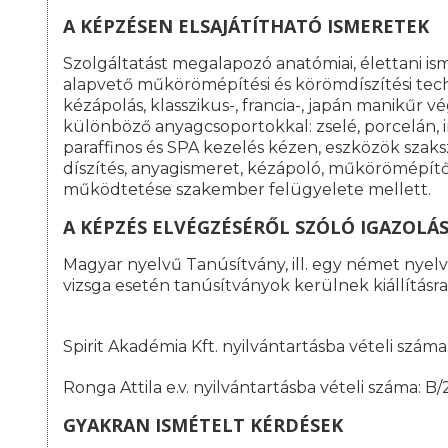
A KÉPZÉSEN ELSAJÁTÍTHATÓ ISMERETEK
Szolgáltatást megalapozó anatómiai, élettani is
alapvető műkörömépítési és körömdíszítési tech
kézápolás, klasszikus-, francia-, japán manikűr
különböző anyagcsoportokkal: zselé, porcelán, 
paraffinos és SPA kezelés kézen, eszközök szak
díszítés, anyagismeret, kézápoló, műkörömépítő 
működtetése szakember felügyelete mellett.
A KÉPZÉS ELVÉGZÉSÉRŐL SZÓLÓ IGAZOLÁ
Magyar nyelvű Tanúsítvány, ill. egy német nyelvű
vizsga esetén tanúsítványok kerülnek kiállításra
Spirit Akadémia Kft. nyilvántartásba vételi szá
Ronga Attila e.v. nyilvántartásba vételi száma: B
GYAKRAN ISMÉTELT KÉRDÉSEK