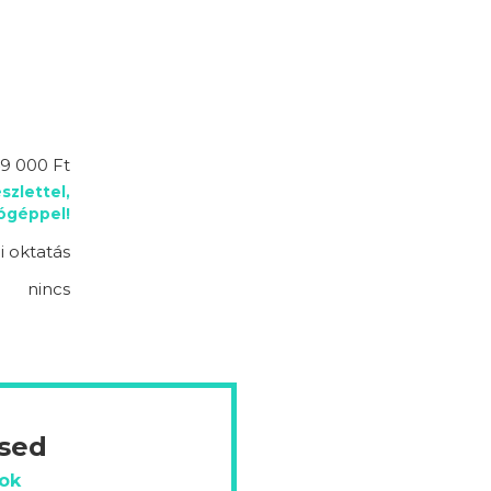
9 000 Ft
szlettel,
lógéppel!
 oktatás
nincs
ésed
ok