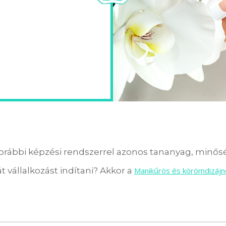
orábbi képzési rendszerrel azonos tananyag, minőség
t vállalkozást indítani? Akkor a
Manikűrös és körömdizájn