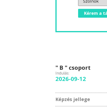
Kérem a tá
" B " csoport
Indulás:
2026-09-12
Képzés jellege