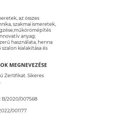
meretek, az összes
nika, szakmai ismeretek,
 végzése,műkörömépítés
innovatív anyag;
szerű használata, henna
szalon kialakítása és
SOK MEGNEVEZÉSE
 Zertifikat. Sikeres
.
ma: B/2020/007568
/2022/001177