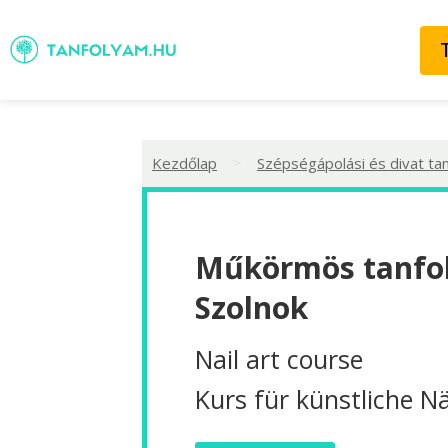
>
Kezdőlap
Szépségápolási és divat ta
Műkörmös tanfo
Szolnok
Nail art course
Kurs für künstliche N