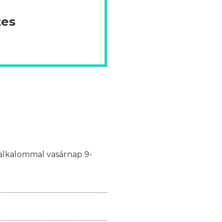
tes
y alkalommal vasárnap 9-