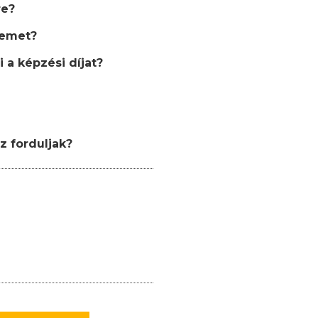
re?
semet?
 a képzési díjat?
z forduljak?