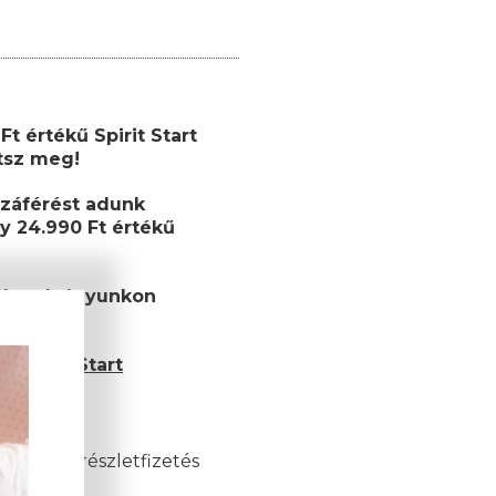
t értékű Spirit Start
etsz meg!
záférést adunk
y 24.990 Ft értékű
ékutalványunkon
et!
 Spirit Start
és esetén)
akkor a részletfizetés