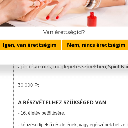
1. részlet: 19.000 Ft
(a jelentkezéskor)
2. részlet: 130.000 Ft
(a képzés megnyitójáig)
3. részlet
:
100.000 Ft
(a negyedik oktatási napig)
4. részlet
:
10
0.000 Ft
(a nyolcadik oktatási napig)
Van érettségid?
A házi vizsga költsége: 30.000 Ft.
Igen, van érettségim
Nem, nincs érettségim
Nincsenek rejtett költségek és rejtett infor
Egyösszegű befizetés esetén minden hallgatónk
ajándékozunk, meglepetés színekben,
Spirit Na
30 000 Ft
A RÉSZVÉTELHEZ SZÜKSÉGED VAN
- 16. életév betöltésére,
- képzési díj első részletének, vagy egészének befizet