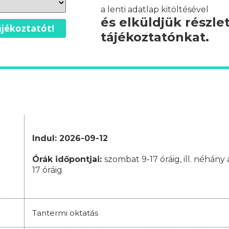
a lenti adatlap kitöltésével
és elküldjük részle
jékoztatót!
tájékoztatónkat.
Indul: 2026-09-12
Órák időpontjai
:
szombat 9-17 óráig, ill. néhán
17 óráig
Tantermi oktatás