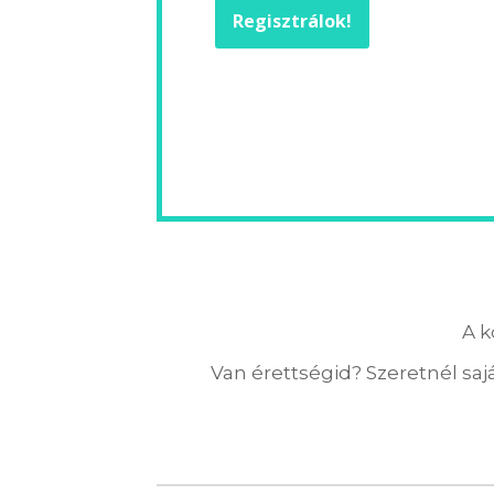
Regisztrálok!
A k
Van érettségid? Szeretnél sajá