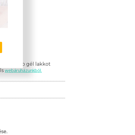
mációk!
nak 10 db gél lakkot
webáruházunkból.
ils
ése.