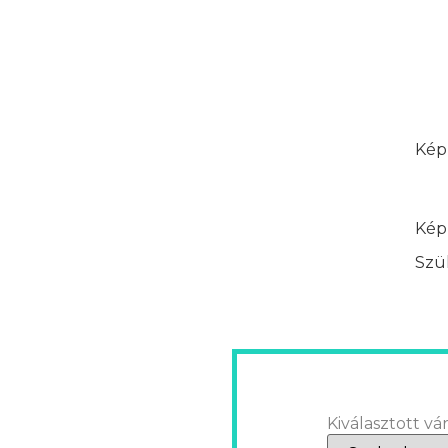
Képz
Képz
Szük
Kiválasztott vár