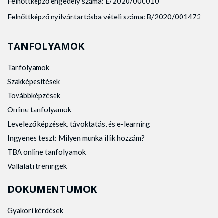
Felnőttképző engedély száma: E/2020/000010
Felnőttképző nyilvántartásba vételi száma: B/2020/001473
TANFOLYAMOK
Tanfolyamok
Szakképesítések
Továbbképzések
Online tanfolyamok
Levelező képzések, távoktatás, és e-learning
Ingyenes teszt: Milyen munka illik hozzám?
TBA online tanfolyamok
Vállalati tréningek
DOKUMENTUMOK
Gyakori kérdések