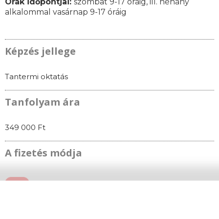
Órák időpontjai
:
szombat 9-17 óráig, ill. néhány
alkalommal vasárnap 9-17 óráig
Képzés jellege
Tantermi oktatás
Tanfolyam ára
349 000 Ft
A fizetés módja
A tanfolyam ára tartalmazza a 110.000 Ft
értékű Spirit Start készletet, melyet a képre