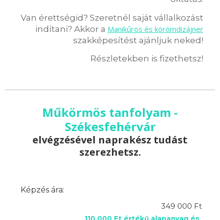
Van érettségid? Szeretnél saját vállalkozást
indítani? Akkor a
Manikűrös és körömdizájner
szakképesítést ajánljuk neked!
Részletekben is fizethetsz!
Műkörmös tanfolyam -
Székesfehérvár
elvégzésével naprakész tudást
szerezhetsz.
Képzés ára:
349 000 Ft
110.000 Ft értékű alapanyag és