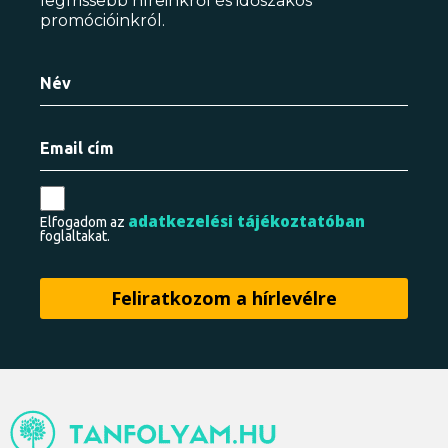
legfrissebb híreinkről és időszakos
promócióinkról.
adatkezelési tájékoztatóban
Elfogadom az
foglaltakat.