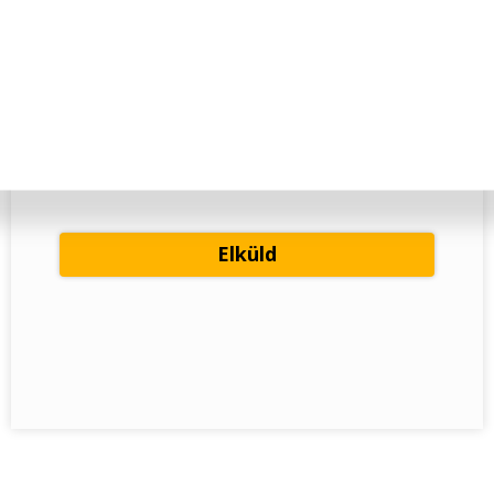
Adatvédelmi tájékoztatóban
az
foglaltak szerint. Az adatvédelmi
tájékoztatóban foglaltakat
megismertem és elfogadom.
Hozzájárulok ahhoz, hogy az Alfa Kapos
Képző Központ Kft. hírlevelet küldjön
részemre.