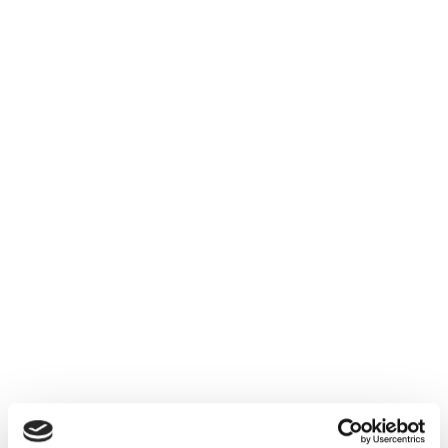
forduljak?
Képzésszervező
Zsalakovics-Bódis Szabina
bodis.szabina@tanfolyam.hu
+36204122166
" B " csoport
36 nap az indulásig!
Időtartam:
5-6 hónap
Indulás időpontja:
2026-09-12