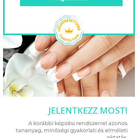
JELENTKEZZ MOST!
A korábbi képzési rendszerrel azonos
tananyag, minőségi gyakorlati és elméleti
oktatás.