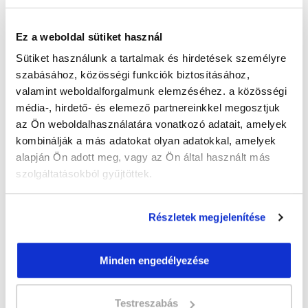
Képzés ára:
349 000 Ft
110.000 Ft értékű alapanyag és
Ez a weboldal sütiket használ
eszközkészlettel, csiszológéppel!
Sütiket használunk a tartalmak és hirdetések személyre
Házi vizsga díja:
30 000 Ft
szabásához, közösségi funkciók biztosításához,
valamint weboldalforgalmunk elemzéséhez. a közösségi
média-, hirdető- és elemező partnereinkkel megosztjuk
Lehet még jelentkezni?
Igen
az Ön weboldalhasználatára vonatkozó adatait, amelyek
kombinálják a más adatokat olyan adatokkal, amelyek
Jelentkezem!
alapján Ön adott meg, vagy az Ön által használt más
szolgáltatásokból gyűjtöttek.
Végezd el
Műkörmös tanfolyam -
Részletek megjelenítése
Székesfehérvár
tanfolyamunkat és váltsd
valóra az álmaidat!
Minden engedélyezése
Töltsd ki adatlapunkat,
Testreszabás