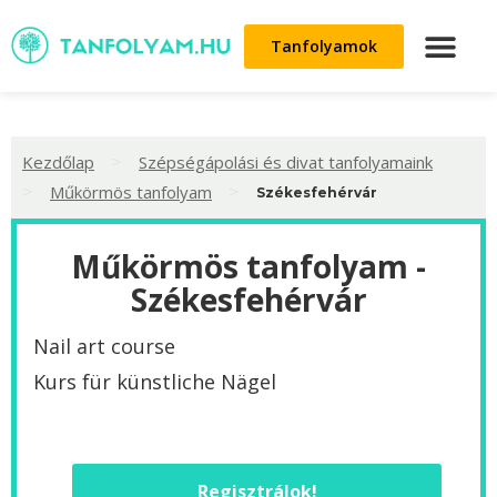
Tanfolyamok
>
Kezdőlap
Szépségápolási és divat tanfolyamaink
>
>
Műkörmös tanfolyam
Székesfehérvár
Műkörmös tanfolyam -
Székesfehérvár
Nail art course
Kurs für künstliche Nägel
Regisztrálok!