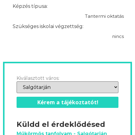
Képzés típusa:
Tantermi oktatás
Szükséges iskolai végzettség:
nincs
Kiválasztott város:
Kérem a tájékoztatót!
Küldd el érdeklődésed
Műkörmös tanfolyam - Salgótarján