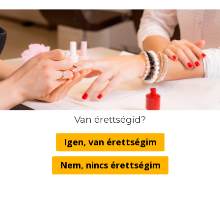
Most minden új hallgatónknak ingyenes
hozzáférést adunk ajándékba partnerünk, a
The Bright Academy 24.990 Ft értékű
Önfejlesztő, önismereti tréningjéhez
.
Továbbá a regisztráció után
megküldött
Ajándékutalványunkon
feltüntetett
termékek közül is választhatsz egyet!
A képzés teljes költsége, amely tartalmazza a
Spirit Start csomagot:
Van érettségid?
Képzési díj: 349.000 Ft
(egyösszegű befizetés
esetén)
Igen, van érettségim
Amennyiben nem egyösszegű befizetést választ,
akkor a részletfizetés az alábbiak szerint alakul:
Nem, nincs érettségim
1. részlet: 19.000 Ft
(a jelentkezéskor)
2. részlet: 130.000 Ft
(a képzés megnyitójáig)
3. részlet
:
100.000 Ft
(a negyedik oktatási napig)
4. részlet
:
10
0.000 Ft
(a nyolcadik oktatási napig)