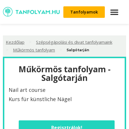
Tanfolyamok
>
Kezdőlap
Szépségápolási és divat tanfolyamaink
>
>
Műkörmös tanfolyam
Salgótarján
Műkörmös tanfolyam -
Salgótarján
Nail art course
Kurs für künstliche Nägel
Regisztrálok!