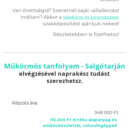
Van érettségid? Szeretnél saját vállalkozást
indítani? Akkor a
Manikűrös és körömdizájner
szakképesítést ajánljuk neked!
Részletekben is fizethetsz!
Műkörmös tanfolyam - Salgótarján
elvégzésével naprakész tudást
szerezhetsz.
Képzés ára:
349 000 Ft
110.000 Ft értékű alapanyag és
eszközkészlettel, csiszológéppel!