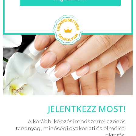
JELENTKEZZ MOST!
A korábbi képzési rendszerrel azonos
tananyag, minőségi gyakorlati és elméleti
oktatás.