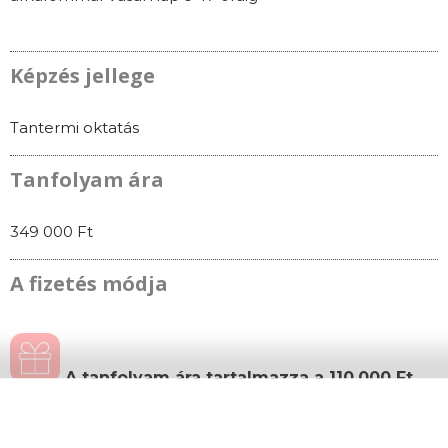
Képzés jellege
Tantermi oktatás
Tanfolyam ára
349 000 Ft
A fizetés módja
A tanfolyam ára tartalmazza a 110.000 Ft
értékű Spirit Start készletet, melyet a képre
kattintva tekinthetsz meg!