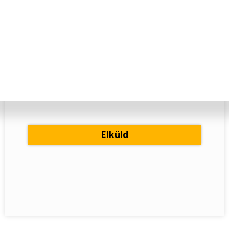
szolgáltatást nyújtson, valamint az
ehhez szükséges adataimat kezelje
Adatvédelmi tájékoztatóban
az
foglaltak szerint. Az adatvédelmi
tájékoztatóban foglaltakat
megismertem és elfogadom.
Hozzájárulok ahhoz, hogy az Alfa Kapos
Képző Központ Kft. hírlevelet küldjön
részemre.