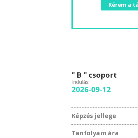
Kérem a tá
" B " csoport
Indulás:
2026-09-12
Képzés jellege
Tanfolyam ára