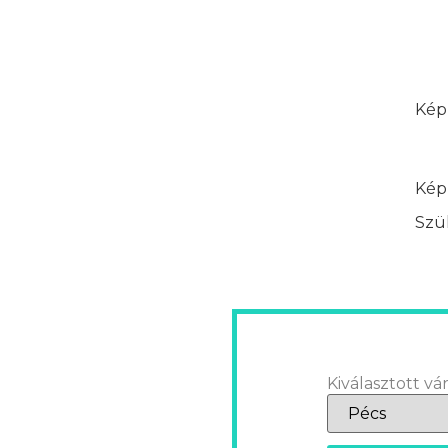
Képz
Képz
Szük
Kiválasztott vár