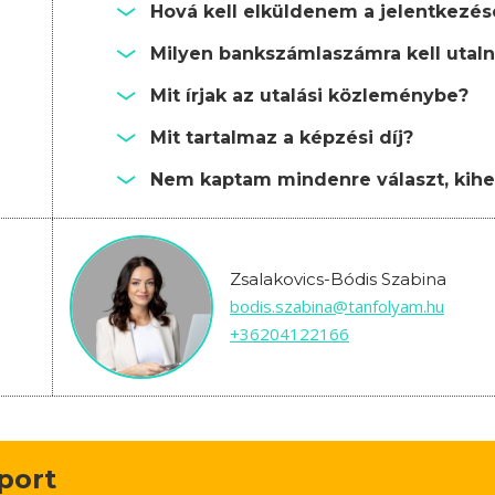
Hová kell elküldenem a jelentkezé
Milyen bankszámlaszámra kell utalni
Mit írjak az utalási közleménybe?
Mit tartalmaz a képzési díj?
Nem kaptam mindenre választ, kihe
Zsalakovics-Bódis Szabina
bodis.szabina@tanfolyam.hu
+36204122166
oport