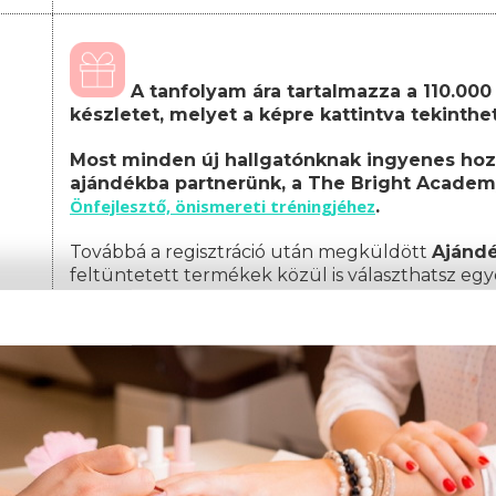
A tanfolyam ára tartalmazza a 110.000 F
készletet, melyet a képre kattintva tekinth
Most minden új hallgatónknak ingyenes hoz
ajándékba partnerünk, a The Bright Academ
Önfejlesztő, önismereti tréningjéhez
.
Továbbá a regisztráció után megküldött
Ajánd
feltüntetett termékek közül is választhatsz egy
A képzés teljes költsége, amely tartalmazza a
csomagot:
Képzési díj: 349.000 Ft
(egyösszegű befizet
Amennyiben nem egyösszegű befizetést választ, 
az alábbiak szerint alakul:
1. részlet: 19.000 Ft
(a jelentkezéskor)