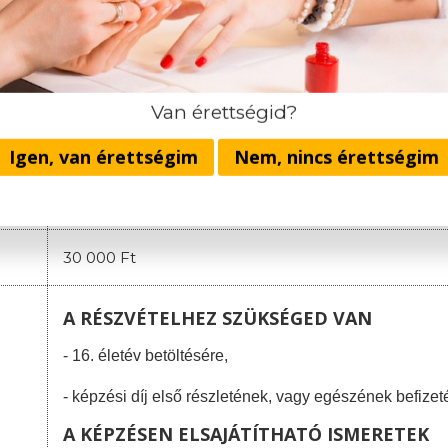
2. részlet: 130.000 Ft
(a képzés megnyitójáig)
3. részlet
:
100.000 Ft
(a negyedik oktatási napig)
4. részlet
:
10
0.000 Ft
(a nyolcadik oktatási napig)
A házi vizsga költsége: 30.000 Ft.
Van érettségid?
Nincsenek rejtett költségek és rejtett infor
Igen, van érettségim
Nem, nincs érettségim
Egyösszegű befizetés esetén minden hallgatónk
ajándékozunk, meglepetés színekben,
Spirit Na
30 000 Ft
A RÉSZVÉTELHEZ SZÜKSÉGED VAN
- 16. életév betöltésére,
- képzési díj első részletének, vagy egészének befizet
A KÉPZÉSEN ELSAJÁTÍTHATÓ ISMERETEK