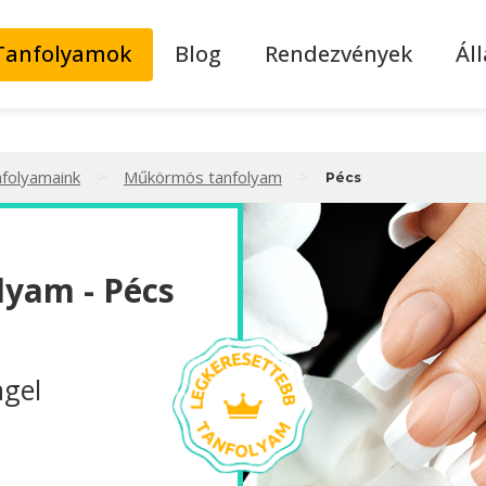
Tanfolyamok
Blog
Rendezvények
Ál
>
>
nfolyamaink
Műkörmös tanfolyam
Pécs
yam - Pécs
ägel