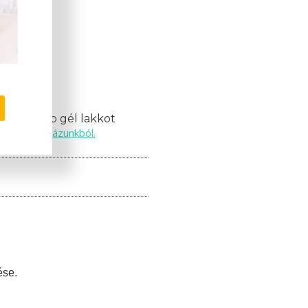
mációk!
nak 10 db gél lakkot
webáruházunkból.
ils
ése.