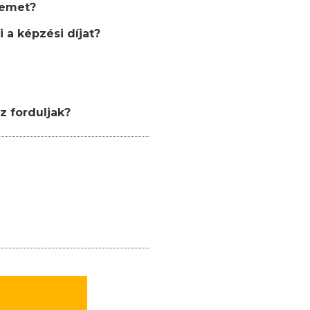
semet?
 a képzési díjat?
z forduljak?