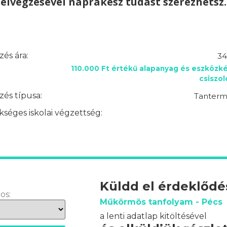
elvégzésével naprakész tudást szerezhetsz.
és ára:
34
110.000 Ft értékű alapanyag és eszközké
csiszo
és típusa:
Tantermi
séges iskolai végzettség:
Küldd el érdeklőd
os:
Műkörmös tanfolyam - Pécs
a lenti adatlap kitöltésével