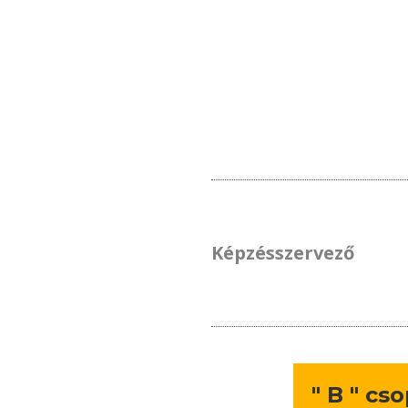
Képzésszervező
" B " cs