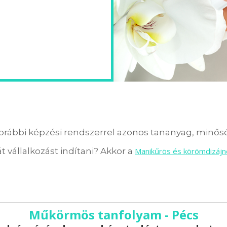
orábbi képzési rendszerrel azonos tananyag, minőség
t vállalkozást indítani? Akkor a
Manikűrös és körömdizájn
Műkörmös tanfolyam - Pécs