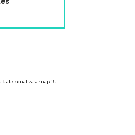
tes
y alkalommal vasárnap 9-