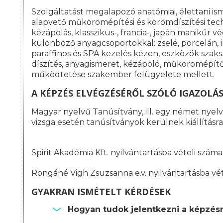
Szolgáltatást megalapozó anatómiai, élettani is
alapvető műkörömépítési és körömdíszítési tech
kézápolás, klasszikus-, francia-, japán manikűr
különböző anyagcsoportokkal: zselé, porcelán, 
paraffinos és SPA kezelés kézen, eszközök szak
díszítés, anyagismeret, kézápoló, műkörömépítő 
működtetése szakember felügyelete mellett.
A KÉPZÉS ELVÉGZÉSÉRŐL SZÓLÓ IGAZOLÁ
Magyar nyelvű Tanúsítvány, ill. egy német nyelvű
vizsga esetén tanúsítványok kerülnek kiállításra
Spirit Akadémia Kft. nyilvántartásba vételi szá
Rongáné Vigh Zsuzsanna e.v. nyilvántartásba vé
GYAKRAN ISMÉTELT KÉRDÉSEK
Hogyan tudok jelentkezni a képzés