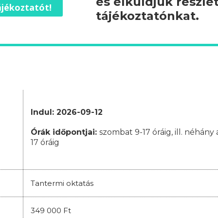
és elküldjük részle
jékoztatót!
tájékoztatónkat.
Indul: 2026-09-12
Órák időpontjai
:
szombat 9-17 óráig, ill. néhán
17 óráig
Tantermi oktatás
349 000 Ft