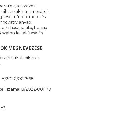
meretek, az összes
nika, szakmai ismeretek,
 végzése,műkörömépítés
innovatív anyag;
szerű használata, henna
szalon kialakítása és
SOK MEGNEVEZÉSE
 Zertifikat. Sikeres
.
ma: B/2020/007568
teli száma: B/2022/001179
re?