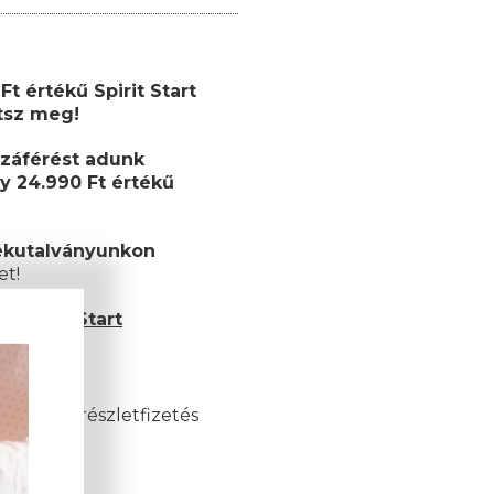
t értékű Spirit Start
etsz meg!
záférést adunk
y 24.990 Ft értékű
ékutalványunkon
et!
 Spirit Start
és esetén)
akkor a részletfizetés