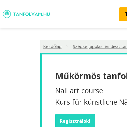
>
Kezdőlap
Szépségápolási és divat ta
Műkörmös tanfol
Nail art course
Kurs für künstliche N
Regisztrálok!