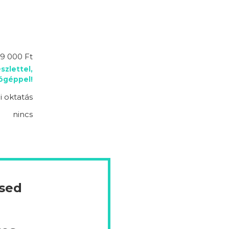
9 000 Ft
szlettel,
lógéppel!
 oktatás
nincs
ésed