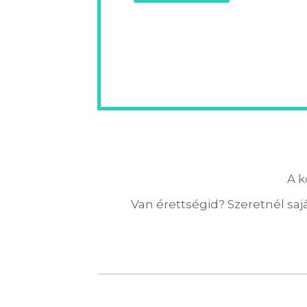
A k
Van érettségid? Szeretnél sajá