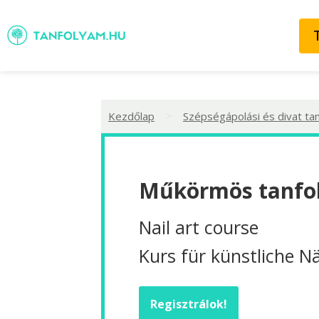
>
Kezdőlap
Szépségápolási és divat ta
Műkörmös tanfol
Nail art course
Kurs für künstliche N
Regisztrálok!