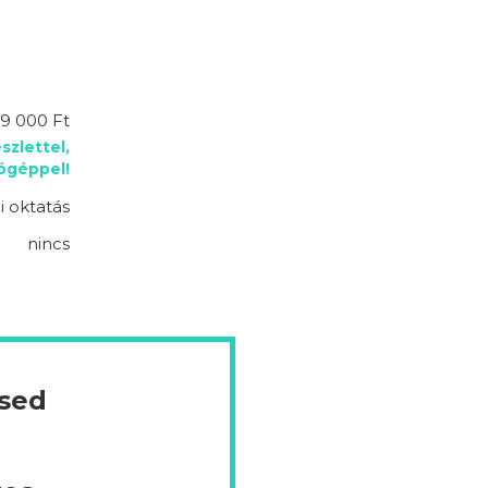
9 000 Ft
szlettel,
lógéppel!
 oktatás
nincs
ésed