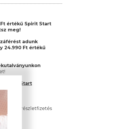
t értékű Spirit Start
etsz meg!
záférést adunk
y 24.990 Ft értékű
ékutalványunkon
et!
 Spirit Start
és esetén)
akkor a részletfizetés