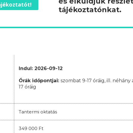
és elküldjük részle
jékoztatót!
tájékoztatónkat.
Indul: 2026-09-12
Órák időpontjai
:
szombat 9-17 óráig, ill. néhán
17 óráig
Tantermi oktatás
349 000 Ft