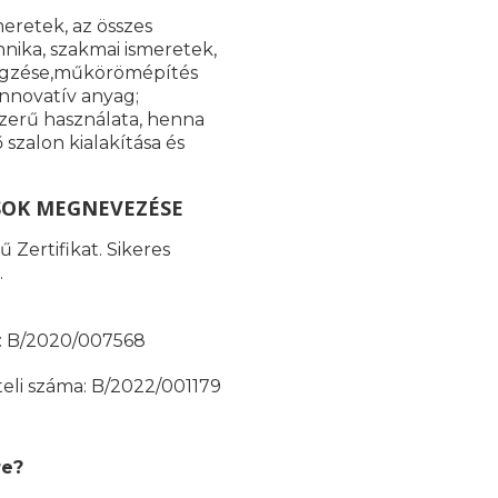
meretek, az összes
nika, szakmai ismeretek,
 végzése,műkörömépítés
innovatív anyag;
szerű használata, henna
szalon kialakítása és
SOK MEGNEVEZÉSE
 Zertifikat. Sikeres
.
ma: B/2020/007568
teli száma: B/2022/001179
re?