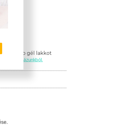
mációk!
nak 10 db gél lakkot
webáruházunkból.
ils
ése.