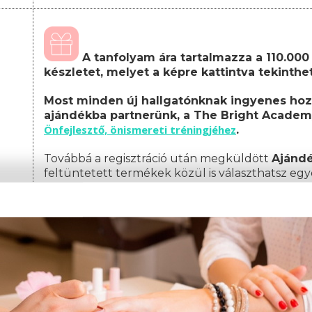
A tanfolyam ára tartalmazza a 110.000 F
készletet, melyet a képre kattintva tekinth
Most minden új hallgatónknak ingyenes hoz
ajándékba partnerünk, a The Bright Academ
Önfejlesztő, önismereti tréningjéhez
.
Továbbá a regisztráció után megküldött
Ajánd
feltüntetett termékek közül is választhatsz egy
A képzés teljes költsége, amely tartalmazza a
csomagot:
Képzési díj: 349.000 Ft
(egyösszegű befizet
Amennyiben nem egyösszegű befizetést választ, 
az alábbiak szerint alakul:
1. részlet: 19.000 Ft
(a jelentkezéskor)