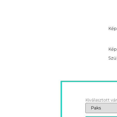
Képz
Képz
Szük
Kiválasztott vár