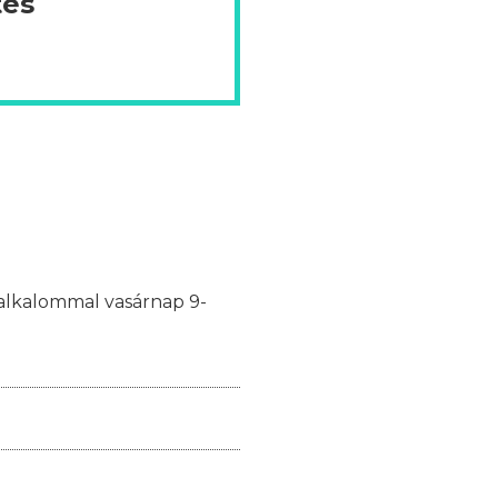
tes
y alkalommal vasárnap 9-