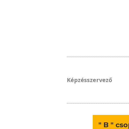
Képzésszervező
" B " cs