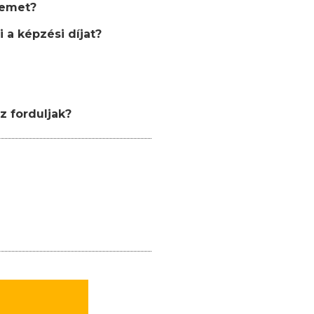
semet?
 a képzési díjat?
z forduljak?