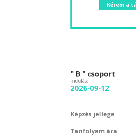
Kérem a tá
" B " csoport
Indulás:
2026-09-12
Képzés jellege
Tanfolyam ára