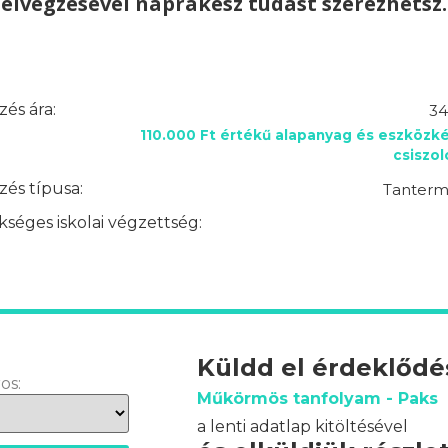
elvégzésével naprakész tudást szerezhetsz.
és ára:
34
110.000 Ft értékű alapanyag és eszközké
csiszo
és típusa:
Tantermi
séges iskolai végzettség:
Küldd el érdeklőd
os:
Műkörmös tanfolyam - Paks
a lenti adatlap kitöltésével