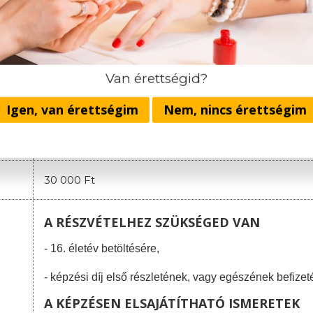
2. részlet: 130.000 Ft
(a képzés megnyitójáig)
3. részlet
:
100.000 Ft
(a negyedik oktatási napig)
4. részlet
:
10
0.000 Ft
(a nyolcadik oktatási napig)
A házi vizsga költsége: 30.000 Ft.
Van érettségid?
Nincsenek rejtett költségek és rejtett infor
Igen, van érettségim
Nem, nincs érettségim
Egyösszegű befizetés esetén minden hallgatónk
ajándékozunk, meglepetés színekben,
Spirit Na
30 000 Ft
A RÉSZVÉTELHEZ SZÜKSÉGED VAN
- 16. életév betöltésére,
- képzési díj első részletének, vagy egészének befizet
A KÉPZÉSEN ELSAJÁTÍTHATÓ ISMERETEK