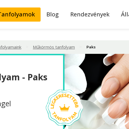
Tanfolyamok
Blog
Rendezvények
Ál
>
>
nfolyamaink
Műkörmös tanfolyam
Paks
yam - Paks
ägel