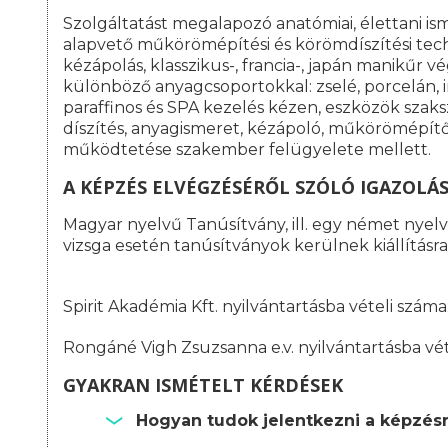
Szolgáltatást megalapozó anatómiai, élettani is
alapvető műkörömépítési és körömdíszítési tech
kézápolás, klasszikus-, francia-, japán manikűr
különböző anyagcsoportokkal: zselé, porcelán, 
paraffinos és SPA kezelés kézen, eszközök szak
díszítés, anyagismeret, kézápoló, műkörömépítő 
működtetése szakember felügyelete mellett.
A KÉPZÉS ELVÉGZÉSÉRŐL SZÓLÓ IGAZOLÁ
Magyar nyelvű Tanúsítvány, ill. egy német nyelvű
vizsga esetén tanúsítványok kerülnek kiállításra
Spirit Akadémia Kft. nyilvántartásba vételi szá
Rongáné Vigh Zsuzsanna e.v. nyilvántartásba vé
GYAKRAN ISMÉTELT KÉRDÉSEK
Hogyan tudok jelentkezni a képzés