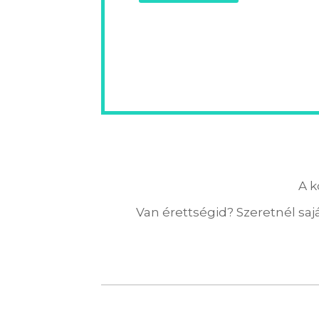
A k
Van érettségid? Szeretnél sajá