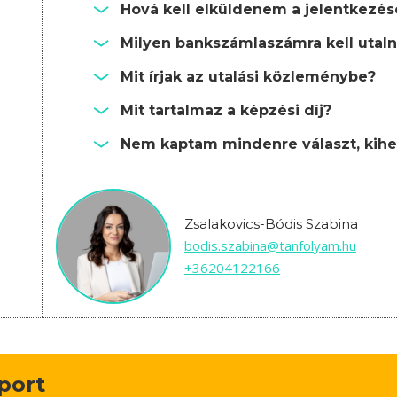
Hová kell elküldenem a jelentkezé
Milyen bankszámlaszámra kell utalni
Mit írjak az utalási közleménybe?
Mit tartalmaz a képzési díj?
Nem kaptam mindenre választ, kihe
Zsalakovics-Bódis Szabina
bodis.szabina@tanfolyam.hu
+36204122166
oport