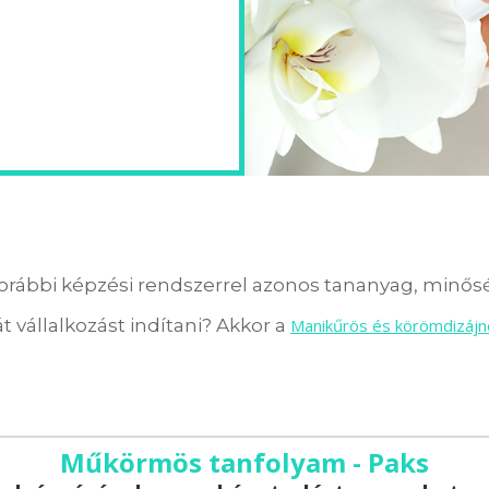
orábbi képzési rendszerrel azonos tananyag, minőség
t vállalkozást indítani? Akkor a
Manikűrös és körömdizájn
Műkörmös tanfolyam - Paks