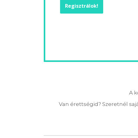
Regisztrálok!
A k
Van érettségid? Szeretnél sajá