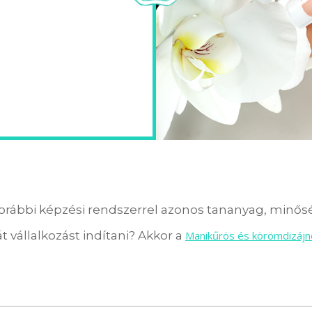
orábbi képzési rendszerrel azonos tananyag, minőség
t vállalkozást indítani? Akkor a
Manikűrös és körömdizájn