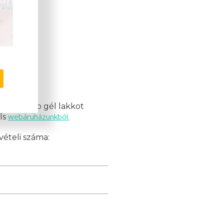
mációk!
nak 10 db gél lakkot
webáruházunkból.
ils
vételi száma: