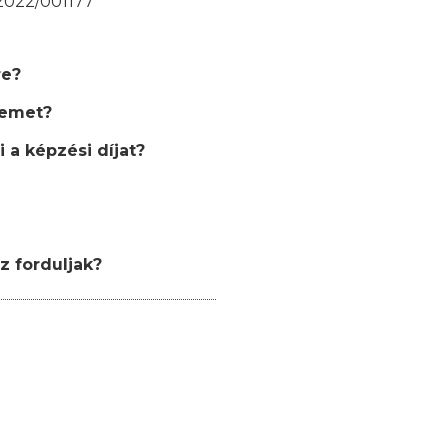
/2022/001177
re?
semet?
 a képzési díjat?
z forduljak?