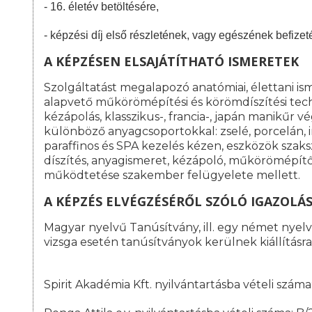
- 16. életév betöltésére,
- képzési díj első részletének, vagy egészének befizet
A KÉPZÉSEN ELSAJÁTÍTHATÓ ISMERETEK
Szolgáltatást megalapozó anatómiai, élettani is
alapvető műkörömépítési és körömdíszítési tech
kézápolás, klasszikus-, francia-, japán manikűr
különböző anyagcsoportokkal: zselé, porcelán, 
paraffinos és SPA kezelés kézen, eszközök szak
díszítés, anyagismeret, kézápoló, műkörömépítő 
működtetése szakember felügyelete mellett.
A KÉPZÉS ELVÉGZÉSÉRŐL SZÓLÓ IGAZOLÁ
Magyar nyelvű Tanúsítvány, ill. egy német nyelvű
vizsga esetén tanúsítványok kerülnek kiállításra
Spirit Akadémia Kft. nyilvántartásba vételi szá