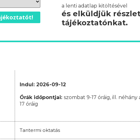
a lenti adatlap kitöltésével
és elküldjük részle
jékoztatót!
tájékoztatónkat.
Indul: 2026-09-12
Órák időpontjai
:
szombat 9-17 óráig, ill. néhán
17 óráig
Tantermi oktatás