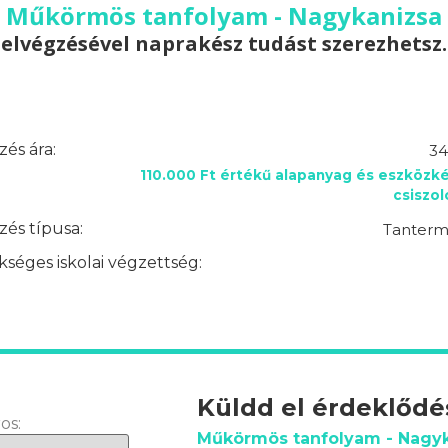
Műkörmös tanfolyam - Nagykanizsa
elvégzésével naprakész tudást szerezhetsz.
és ára:
34
110.000 Ft értékű alapanyag és eszközké
csiszo
és típusa:
Tantermi
séges iskolai végzettség:
Küldd el érdeklőd
os:
Műkörmös tanfolyam - Nagy