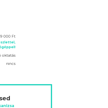
9 000 Ft
szlettel,
lógéppel!
 oktatás
nincs
ésed
kanizsa