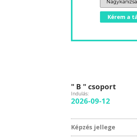
Kérem a tá
" B " csoport
Indulás:
2026-09-12
Képzés jellege