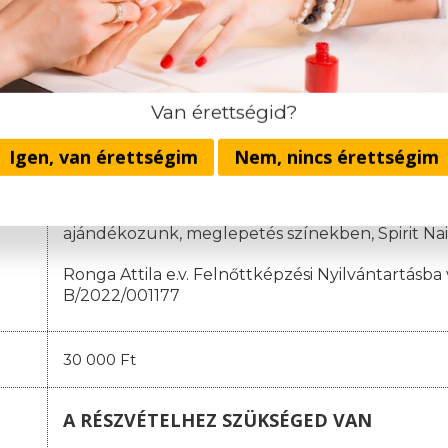
1. részlet: 19.000 Ft
(a jelentkezéskor)
2. részlet: 130.000 Ft
(a képzés megnyitójáig)
3. részlet
:
100.000 Ft
(a negyedik oktatási napig)
4. részlet
:
10
0.000 Ft
(a nyolcadik oktatási napig)
Van érettségid?
A házi vizsga költsége: 30.000 Ft.
Igen, van érettségim
Nem, nincs érettségim
Nincsenek rejtett költségek és rejtett infor
Egyösszegű befizetés esetén minden hallgatónk
ajándékozunk, meglepetés színekben,
Spirit Na
Ronga Attila e.v. Felnőttképzési Nyilvántartásba 
B/2022/001177
30 000 Ft
A RÉSZVÉTELHEZ SZÜKSÉGED VAN