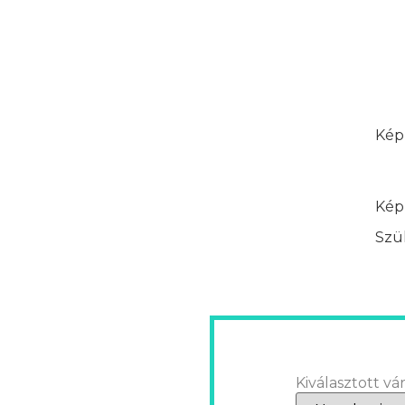
Képz
Képz
Szük
Kiválasztott vár