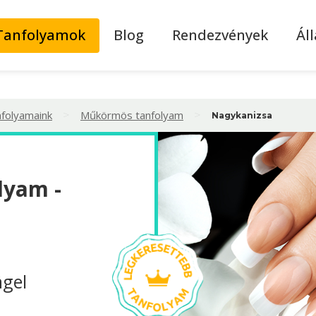
Tanfolyamok
Blog
Rendezvények
Ál
>
>
nfolyamaink
Műkörmös tanfolyam
Nagykanizsa
lyam -
ägel