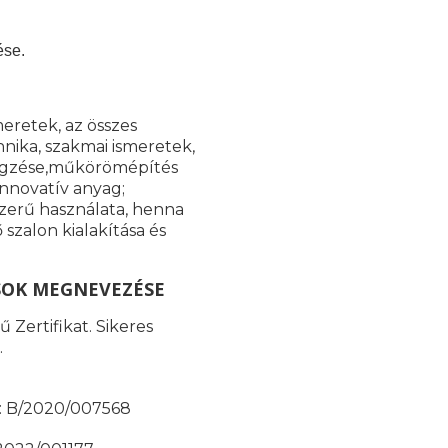
ése.
meretek, az összes
nika, szakmai ismeretek,
 végzése,műkörömépítés
innovatív anyag;
szerű használata, henna
szalon kialakítása és
SOK MEGNEVEZÉSE
 Zertifikat. Sikeres
.
ma: B/2020/007568