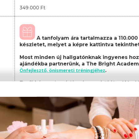
349 000 Ft
A tanfolyam ára tartalmazza a 110.000 F
készletet, melyet a képre kattintva tekinth
Most minden új hallgatónknak ingyenes hoz
ajándékba partnerünk, a The Bright Academ
Önfejlesztő, önismereti tréningjéhez
.
Továbbá a regisztráció után megküldött
Ajánd
feltüntetett termékek közül is választhatsz egy
A képzés teljes költsége, amely tartalmazza a
csomagot:
Képzési díj: 349.000 Ft
(egyösszegű befizet
Amennyiben nem egyösszegű befizetést választ, 
az alábbiak szerint alakul: