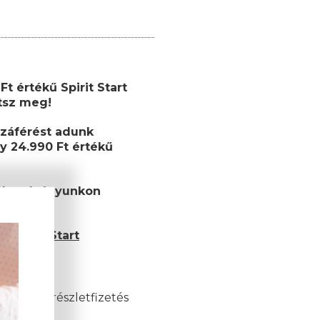
t értékű Spirit Start
etsz meg!
záférést adunk
y 24.990 Ft értékű
ékutalványunkon
et!
 Spirit Start
és esetén)
akkor a részletfizetés