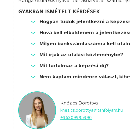
Ronga Attila e.v. nyilvántartásba vételi száma: B
GYAKRAN ISMÉTELT KÉRDÉSEK
Hogyan tudok jelentkezni a képzés
Hová kell elküldenem a jelentkezé
Milyen bankszámlaszámra kell utalni
Mit írjak az utalási közleménybe?
Mit tartalmaz a képzési díj?
Nem kaptam mindenre választ, kihe
Knézics Dorottya
knezics.dorottya@tanfolyam.hu
+36309995390