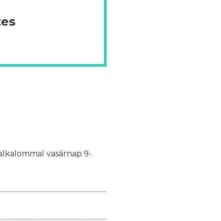
tes
y alkalommal vasárnap 9-