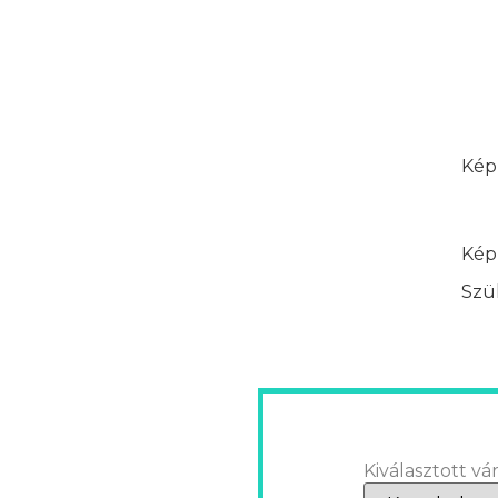
Képz
Képz
Szük
Kiválasztott vár