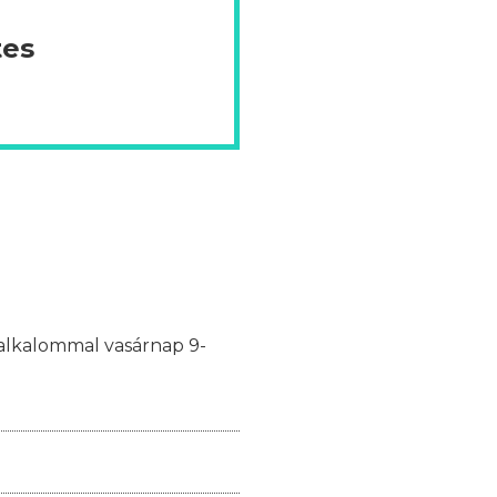
tes
y alkalommal vasárnap 9-