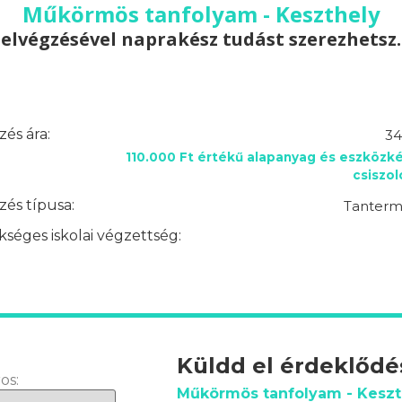
Műkörmös tanfolyam - Keszthely
elvégzésével naprakész tudást szerezhetsz.
és ára:
34
110.000 Ft értékű alapanyag és eszközké
csiszo
és típusa:
Tantermi
séges iskolai végzettség:
Küldd el érdeklőd
os:
Műkörmös tanfolyam - Keszt