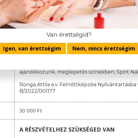
1. részlet: 19.000 Ft
(a jelentkezéskor)
2. részlet: 130.000 Ft
(a képzés megnyitójáig)
3. részlet
:
100.000 Ft
(a negyedik oktatási napig)
4. részlet
:
10
0.000 Ft
(a nyolcadik oktatási napig)
Van érettségid?
A házi vizsga költsége: 30.000 Ft.
Igen, van érettségim
Nem, nincs érettségim
Nincsenek rejtett költségek és rejtett infor
Egyösszegű befizetés esetén minden hallgatónk
ajándékozunk, meglepetés színekben,
Spirit Na
Ronga Attila e.v. Felnőttképzési Nyilvántartásba 
B/2022/001177
30 000 Ft
A RÉSZVÉTELHEZ SZÜKSÉGED VAN