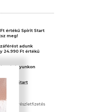
t értékű Spirit Start
etsz meg!
záférést adunk
y 24.990 Ft értékű
ékutalványunkon
et!
 Spirit Start
és esetén)
akkor a részletfizetés