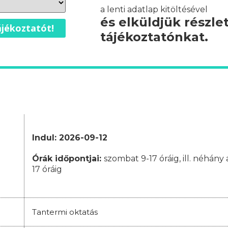
a lenti adatlap kitöltésével
és elküldjük részle
jékoztatót!
tájékoztatónkat.
Indul: 2026-09-12
Órák időpontjai
:
szombat 9-17 óráig, ill. néhán
17 óráig
Tantermi oktatás