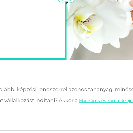
orábbi képzési rendszerrel azonos tananyag, minőség
t vállalkozást indítani? Akkor a
Manikűrös és körömdizájn