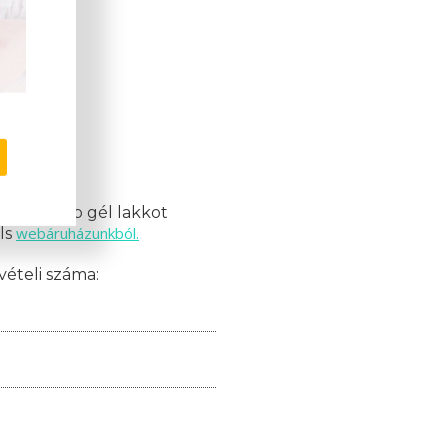
mációk!
nak 10 db gél lakkot
webáruházunkból.
ils
vételi száma: