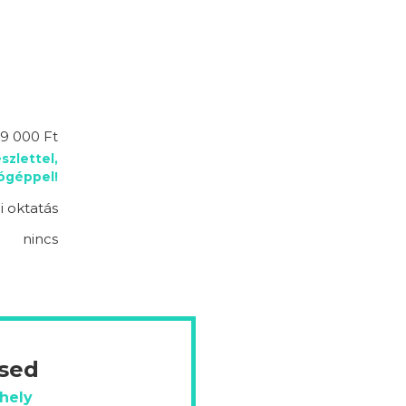
9 000 Ft
szlettel,
lógéppel!
 oktatás
nincs
ésed
hely