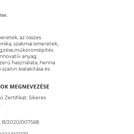
ése.
meretek, az összes
nika, szakmai ismeretek,
 végzése,műkörömépítés
innovatív anyag;
szerű használata, henna
szalon kialakítása és
SOK MEGNEVEZÉSE
 Zertifikat. Sikeres
.
ma: B/2020/007568