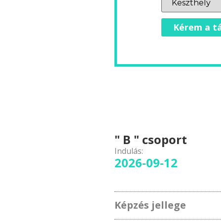
Kérem a tá
" B " csoport
Indulás:
2026-09-12
Képzés jellege