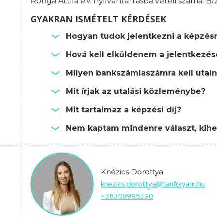
Ronga Attila e.v. nyilvántartásba vételi száma: B
GYAKRAN ISMÉTELT KÉRDÉSEK
Hogyan tudok jelentkezni a képzés
Hová kell elküldenem a jelentkezé
Milyen bankszámlaszámra kell utalni
Mit írjak az utalási közleménybe?
Mit tartalmaz a képzési díj?
Nem kaptam mindenre választ, kihe
Knézics Dorottya
knezics.dorottya@tanfolyam.hu
+36309995390