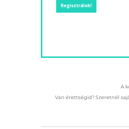
Regisztrálok!
A k
Van érettségid? Szeretnél sajá