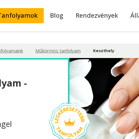
Tanfolyamok
Blog
Rendezvények
Ál
>
>
nfolyamaink
Műkörmös tanfolyam
Keszthely
lyam -
ägel