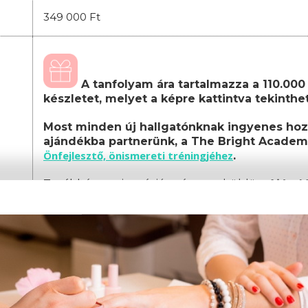
349 000 Ft
A tanfolyam ára tartalmazza a 110.000 F
készletet, melyet a képre kattintva tekinth
Most minden új hallgatónknak ingyenes hoz
ajándékba partnerünk, a The Bright Academ
Önfejlesztő, önismereti tréningjéhez
.
Továbbá a regisztráció után megküldött
Ajánd
feltüntetett termékek közül is választhatsz egy
A képzés teljes költsége, amely tartalmazza a
csomagot:
Képzési díj: 349.000 Ft
(egyösszegű befizet
Amennyiben nem egyösszegű befizetést választ, 
az alábbiak szerint alakul: