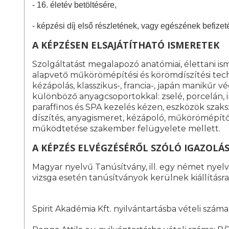
- 16. életév betöltésére,
- képzési díj első részletének, vagy egészének befizet
A KÉPZÉSEN ELSAJÁTÍTHATÓ ISMERETEK
Szolgáltatást megalapozó anatómiai, élettani is
alapvető műkörömépítési és körömdíszítési tech
kézápolás, klasszikus-, francia-, japán manikűr
különböző anyagcsoportokkal: zselé, porcelán, 
paraffinos és SPA kezelés kézen, eszközök szak
díszítés, anyagismeret, kézápoló, műkörömépítő 
működtetése szakember felügyelete mellett.
A KÉPZÉS ELVÉGZÉSÉRŐL SZÓLÓ IGAZOLÁ
Magyar nyelvű Tanúsítvány, ill. egy német nyelvű
vizsga esetén tanúsítványok kerülnek kiállításra
Spirit Akadémia Kft. nyilvántartásba vételi szá