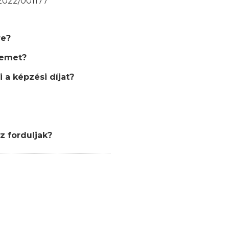
/2022/001177
re?
semet?
 a képzési díjat?
z forduljak?