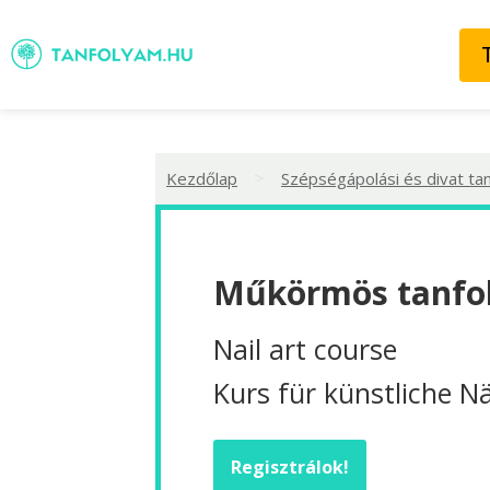
>
Kezdőlap
Szépségápolási és divat ta
Műkörmös tanfol
Nail art course
Kurs für künstliche N
Regisztrálok!