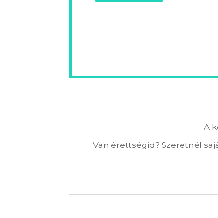
A k
Van érettségid? Szeretnél sajá