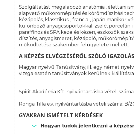
Szolgáltatást megalapozó anatómiai, élettani is
alapvető műkörömépítési és körömdíszítési tech
kézápolás, klasszikus-, francia-, japán manikűr
különböző anyagcsoportokkal: zselé, porcelán, 
paraffinos és SPA kezelés kézen, eszközök szak
díszítés, anyagismeret, kézápoló, műkörömépítő 
működtetése szakember felügyelete mellett.
A KÉPZÉS ELVÉGZÉSÉRŐL SZÓLÓ IGAZOLÁ
Magyar nyelvű Tanúsítvány, ill. egy német nyelvű
vizsga esetén tanúsítványok kerülnek kiállításra
Spirit Akadémia Kft. nyilvántartásba vételi szá
Ronga Tilla e.v. nyilvántartásba vételi száma: B/
GYAKRAN ISMÉTELT KÉRDÉSEK
Hogyan tudok jelentkezni a képzés