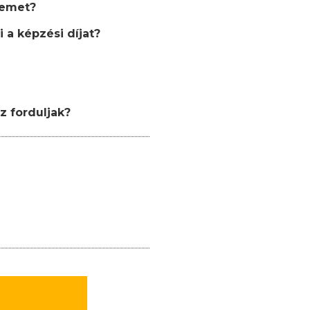
semet?
 a képzési díjat?
z forduljak?