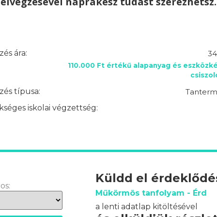
elvégzésével naprakész tudást szerezhetsz.
és ára:
34
110.000 Ft értékű alapanyag és eszközké
csiszo
és típusa:
Tantermi
séges iskolai végzettség:
Küldd el érdeklőd
os:
Műkörmös tanfolyam - Érd
a lenti adatlap kitöltésével