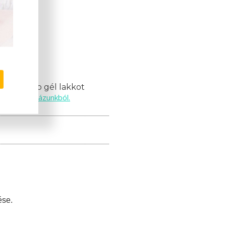
mációk!
nak 10 db gél lakkot
webáruházunkból.
ils
ése.