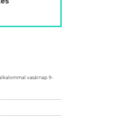
tes
y alkalommal vasárnap 9-