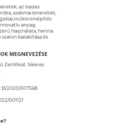
meretek, az összes
nika, szakmai ismeretek,
 végzése,műkörömépítés
innovatív anyag;
szerű használata, henna
szalon kialakítása és
SOK MEGNEVEZÉSE
 Zertifikat. Sikeres
.
ma: B/2020/007568
2022/001121
re?