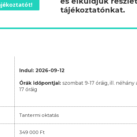
és elküldjük részle
jékoztatót!
tájékoztatónkat.
Indul: 2026-09-12
Órák időpontjai
:
szombat 9-17 óráig, ill. néhán
17 óráig
Tantermi oktatás
349 000 Ft