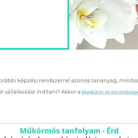
orábbi képzési rendszerrel azonos tananyag, minőség
t vállalkozást indítani? Akkor a
Manikűrös és körömdizájn
Műkörmös tanfolyam - Érd