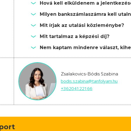
Hová kell elküldenem a jelentkezé
Milyen bankszámlaszámra kell utalni
Mit írjak az utalási közleménybe?
Mit tartalmaz a képzési díj?
Nem kaptam mindenre választ, kihe
Zsalakovics-Bódis Szabina
bodis.szabina@tanfolyam.hu
+36204122166
oport