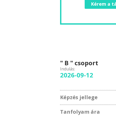
Kérem a tá
" B " csoport
Indulás:
2026-09-12
Képzés jellege
Tanfolyam ára