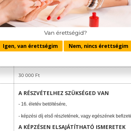
2. részlet: 130.000 Ft
(a képzés megnyitójáig)
3. részlet
:
100.000 Ft
(a negyedik oktatási napig)
4. részlet
:
10
0.000 Ft
(a nyolcadik oktatási napig)
A házi vizsga költsége: 30.000 Ft.
Van érettségid?
Nincsenek rejtett költségek és rejtett infor
Igen, van érettségim
Nem, nincs érettségim
Egyösszegű befizetés esetén minden hallgatónk
ajándékozunk, meglepetés színekben,
Spirit Na
30 000 Ft
A RÉSZVÉTELHEZ SZÜKSÉGED VAN
- 16. életév betöltésére,
- képzési díj első részletének, vagy egészének befizet
A KÉPZÉSEN ELSAJÁTÍTHATÓ ISMERETEK