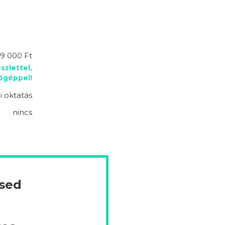
9 000 Ft
szlettel,
lógéppel!
 oktatás
nincs
ésed