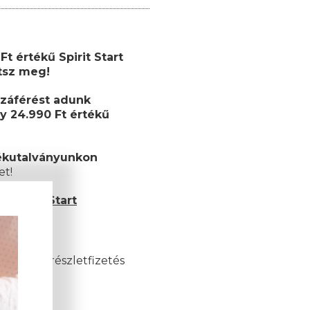
t értékű Spirit Start
etsz meg!
záférést adunk
y 24.990 Ft értékű
ékutalványunkon
et!
 Spirit Start
és esetén)
akkor a részletfizetés