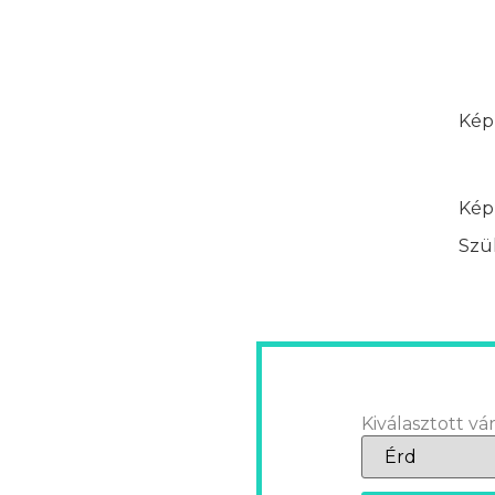
Képz
Képz
Szük
Kiválasztott vár