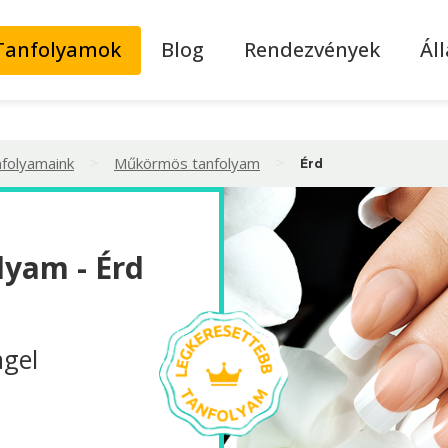
Tanfolyamok
Blog
Rendezvények
Ál
>
>
nfolyamaink
Műkörmös tanfolyam
Érd
yam - Érd
ägel