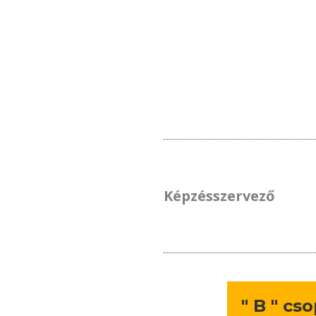
Képzésszervező
" B " cs