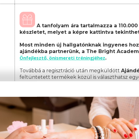
A tanfolyam ára tartalmazza a 110.000 F
készletet, melyet a képre kattintva tekinth
Most minden új hallgatónknak ingyenes hoz
ajándékba partnerünk, a The Bright Academ
Önfejlesztő, önismereti tréningjéhez
.
Továbbá a regisztráció után megküldött
Ajánd
feltüntetett termékek közül is választhatsz egy
A képzés teljes költsége, amely tartalmazza a
csomagot:
Képzési díj: 349.000 Ft
(egyösszegű befizet
Amennyiben nem egyösszegű befizetést választ, 
az alábbiak szerint alakul:
1. részlet: 19.000 Ft
(a jelentkezéskor)